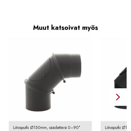
Muut katsoivat myös
Liitosputki Ø150mm, säädettävä 0–90°
Liitosputki Ø1