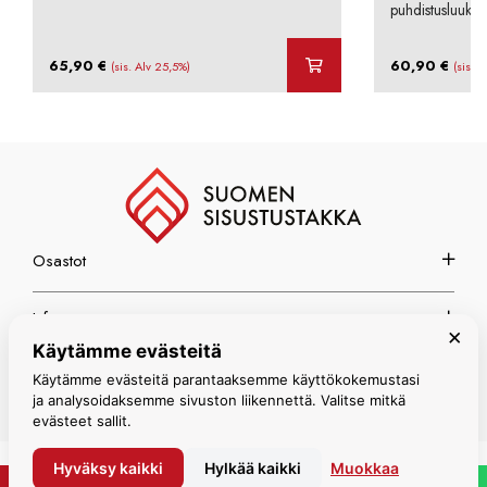
puhdistusluukul
65,90
€
60,90
€
(sis. Alv 25,5%)
(sis. 
Osastot
Info
×
Käytämme evästeitä
Espoon myymälä
Käytämme evästeitä parantaaksemme käyttökokemustasi
ja analysoidaksemme sivuston liikennettä. Valitse mitkä
evästeet sallit.
Hyväksy kaikki
Hylkää kaikki
Muokkaa
© Suomen Sisustustakka 2026