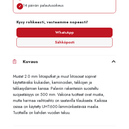
14 päivän palautusoikeus
✓
Kysy rohkeasti, vastaamme nopeasti!
WhatsApp
Sähköposti
Kuvaus
Mustat 2.0 mm liitosputket ja muut liitososat sopivat
käytettäväksi kiukaiden, kamiinoiden, takkojen ja
takkasydämien kanssa. Palaviin rakenteisiin suositeltu
suojaetäisyys on 500 mm. Vakiona tuotteet ovat mustia,
mutta harmaa vaihtoehto on saatavilla tilauksesta. Kaikissa
osissa on käytetty UHT600-lämmönkestävää maalia.
Tuotteilla on kahden vuoden takuu.