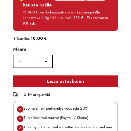
Korko
0 %
kaupan päälle
Käsittelymaksu
3,90 €/kk
Yli 900 € verkkokauppatilauksiin kaupan päälle
kannettava hiiligrilli UNA (ovh. 139 €). Etu voimassa
Maksettava yhteensä
106,70 €
9.8 asti.
+ toimitus
10,00
€
Määrä
Määrä
Lisää ostoskoriin
5-10 arkipäivää
Suomalainen perheyritys vuodesta 2001
✓
Turvalliset maksutavat (Paytrail / Klarna)
✓
Tilaa nyt - Toimitusaika sovittavissa aikataulusi mukaan
✓