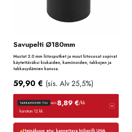
Savupelti Ø180mm
Mustat 2.0 mm liitosputket ja muut liitososat sopivat
käytettäväksi kiukaiden, kamiinoiden, takkojen ja
takkasydämien kanssa.
59,90
€
(sis. Alv 25,5%)
8,89 €
/kk
vain
TAKKAHUONE-TILI
· koroton 12 kk
Luottoaika
12 kk
Heinäkuun etu:
kannettava hiiligrilli UNA