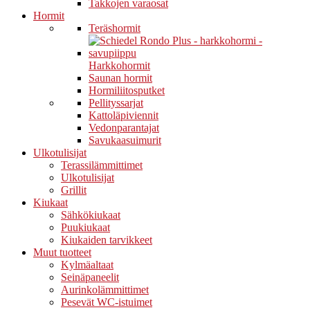
Takkojen varaosat
Hormit
Teräshormit
Harkkohormit
Saunan hormit
Hormiliitosputket
Pellityssarjat
Kattoläpiviennit
Vedonparantajat
Savukaasuimurit
Ulkotulisijat
Terassilämmittimet
Ulkotulisijat
Grillit
Kiukaat
Sähkökiukaat
Puukiukaat
Kiukaiden tarvikkeet
Muut tuotteet
Kylmäaltaat
Seinäpaneelit
Aurinkolämmittimet
Pesevät WC-istuimet