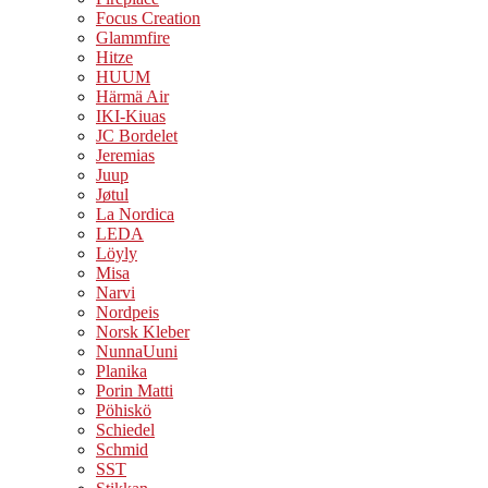
Focus Creation
Glammfire
Hitze
HUUM
Härmä Air
IKI-Kiuas
JC Bordelet
Jeremias
Juup
Jøtul
La Nordica
LEDA
Löyly
Misa
Narvi
Nordpeis
Norsk Kleber
NunnaUuni
Planika
Porin Matti
Pöhiskö
Schiedel
Schmid
SST