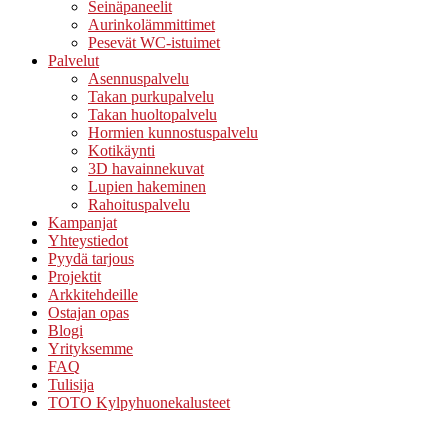
Seinäpaneelit
Aurinkolämmittimet
Pesevät WC-istuimet
Palvelut
Asennuspalvelu
Takan purkupalvelu
Takan huoltopalvelu
Hormien kunnostuspalvelu
Kotikäynti
3D havainnekuvat
Lupien hakeminen
Rahoituspalvelu
Kampanjat
Yhteystiedot
Pyydä tarjous
Projektit
Arkkitehdeille
Ostajan opas
Blogi
Yrityksemme
FAQ
Tulisija
TOTO Kylpyhuonekalusteet