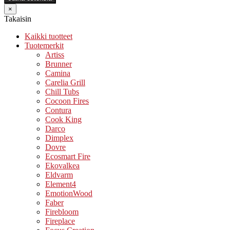
×
Takaisin
Kaikki tuotteet
Tuotemerkit
Artiss
Brunner
Camina
Carelia Grill
Chill Tubs
Cocoon Fires
Contura
Cook King
Darco
Dimplex
Dovre
Ecosmart Fire
Ekovalkea
Eldvarm
Element4
EmotionWood
Faber
Firebloom
Fireplace