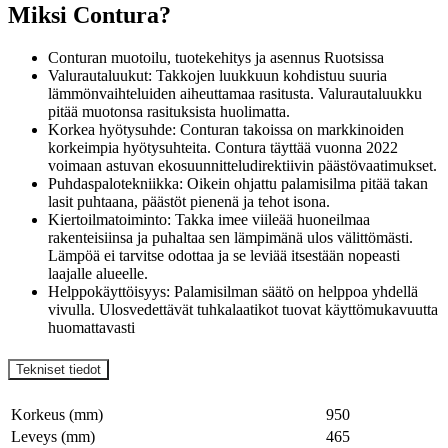
Miksi Contura?
Conturan muotoilu, tuotekehitys ja asennus Ruotsissa
Valurautaluukut: Takkojen luukkuun kohdistuu suuria
lämmönvaihteluiden aiheuttamaa rasitusta. Valurautaluukku
pitää muotonsa rasituksista huolimatta.
Korkea hyötysuhde: Conturan takoissa on markkinoiden
korkeimpia hyötysuhteita. Contura täyttää vuonna 2022
voimaan astuvan ekosuunnitteludirektiivin päästövaatimukset.
Puhdaspalotekniikka: Oikein ohjattu palamisilma pitää takan
lasit puhtaana, päästöt pienenä ja tehot isona.
Kiertoilmatoiminto: Takka imee viileää huoneilmaa
rakenteisiinsa ja puhaltaa sen lämpimänä ulos välittömästi.
Lämpöä ei tarvitse odottaa ja se leviää itsestään nopeasti
laajalle alueelle.
Helppokäyttöisyys: Palamisilman säätö on helppoa yhdellä
vivulla. Ulosvedettävät tuhkalaatikot tuovat käyttömukavuutta
huomattavasti
Tekniset tiedot
Korkeus (mm)
950
Leveys (mm)
465