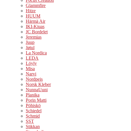
Focus Creation
Glammfire
Hitze
HUUM
Härmä Air
IKI-Kiuas
JC Bordelet
Jeremias
Juup
Jøtul
La Nordica
LEDA
Löyly
Misa
Narvi
Nordpeis
Norsk Kleber
NunnaUuni
Planika
Porin Matti
Pöhiskö
Schiedel
Schmid
SST
Stikkan