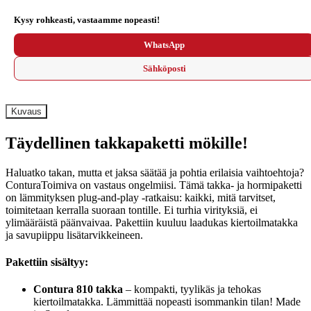
Kysy rohkeasti, vastaamme nopeasti!
WhatsApp
Sähköposti
Kuvaus
Täydellinen takkapaketti mökille!
Haluatko takan, mutta et jaksa säätää ja pohtia erilaisia vaihtoehtoja?
ConturaToimiva on vastaus ongelmiisi. Tämä takka- ja hormipaketti
on lämmityksen plug-and-play -ratkaisu: kaikki, mitä tarvitset,
toimitetaan kerralla suoraan tontille. Ei turhia virityksiä, ei
ylimääräistä päänvaivaa. Pakettiin kuuluu laadukas kiertoilmatakka
ja savupiippu lisätarvikkeineen.
Pakettiin sisältyy:
Contura 810 takka
– kompakti, tyylikäs ja tehokas
kiertoilmatakka. Lämmittää nopeasti isommankin tilan! Made