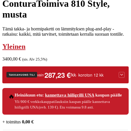
ConturaToimiva 810 Style,
musta
Tämä takka- ja hormipaketti on lämmityksen plug-and-play -
ratkaisu: kaikki, mitä tarvitset, toimitetaan kerralla suoraan tontille.
Yleinen
3400,00
€
(sis. Alv 25,5%)
287,23 €
/kk
· koroton 12 kk
vain
TAKKAHUONE-TILI
🔥
Heinäkuun etu:
kannettava hiiligrilli UNA
kaupan päälle
Luottoaika
12 kk
Yli 900 € verkkokauppatilauksiin kaupan päälle kannettava
Korko
0 %
hiiligrilli UNA (ovh. 139 €). Etu voimassa 9.8 asti.
Käsittelymaksu
3,90 €/kk
Maksettava yhteensä
3 446,80 €
+ toimitus
0,00
€