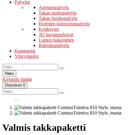
Palvelut
Asennuspalvelu
Takan purkupalvelu
Takan huoltopalvelu
Hormien kunnostuspalvelu
Kotikäynti
3D havainnekuvat
Lupien hakeminen
Rahoituspalvelu
Kampanjat
Yhteystiedot
Haku
Kirjaudu sisään
Ostoskori
0
Valmis takkapaketti