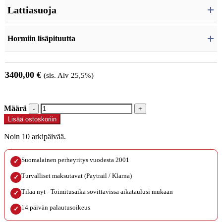
Lattiasuoja
Hormiin lisäpituutta
3400,00
€
(sis. Alv 25,5%)
Määrä
Määrä
Lisää ostoskoriin
Noin 10 arkipäivää.
Suomalainen perheyritys vuodesta 2001
✓
Turvalliset maksutavat (Paytrail / Klarna)
✓
Tilaa nyt - Toimitusaika sovittavissa aikataulusi mukaan
✓
14 päivän palautusoikeus
✓