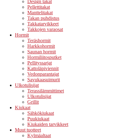
Design takat
Pellettitakat
Manttelitakat
Takan puhdistus
Takkatarvikkeet
Takkojen varaosat
Hormit
Teräshormit
Harkkohormit
Saunan hormit
Hormiliitosputket
Pellityssarjat
Kattoläpiviennit
Vedonparantajat
Savukaasuimurit
Ulkotulisijat
Terassilämmittimet
Ulkotulisijat
Grillit
Kiukaat
Sähkökiukaat
Puukiukaat
Kiukaiden tarvikkeet
Muut tuotteet
Kylmäaltaat