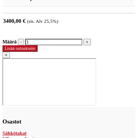
3400,00
€
(sis. Alv 25,5%)
Määrä
Määrä
Lisää ostoskoriin
×
Osastot
Sähkötakat