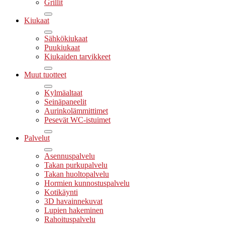
Grillit
Kiukaat
Sähkökiukaat
Puukiukaat
Kiukaiden tarvikkeet
Muut tuotteet
Kylmäaltaat
Seinäpaneelit
Aurinkolämmittimet
Pesevät WC-istuimet
Palvelut
Asennuspalvelu
Takan purkupalvelu
Takan huoltopalvelu
Hormien kunnostuspalvelu
Kotikäynti
3D havainnekuvat
Lupien hakeminen
Rahoituspalvelu