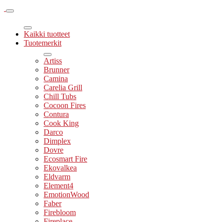
Kaikki tuotteet
Tuotemerkit
Artiss
Brunner
Camina
Carelia Grill
Chill Tubs
Cocoon Fires
Contura
Cook King
Darco
Dimplex
Dovre
Ecosmart Fire
Ekovalkea
Eldvarm
Element4
EmotionWood
Faber
Firebloom
Fireplace