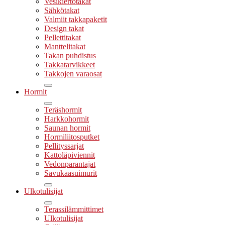
Vesikiertotakat
Sähkötakat
Valmiit takkapaketit
Design takat
Pellettitakat
Manttelitakat
Takan puhdistus
Takkatarvikkeet
Takkojen varaosat
Hormit
Teräshormit
Harkkohormit
Saunan hormit
Hormiliitosputket
Pellityssarjat
Kattoläpiviennit
Vedonparantajat
Savukaasuimurit
Ulkotulisijat
Terassilämmittimet
Ulkotulisijat