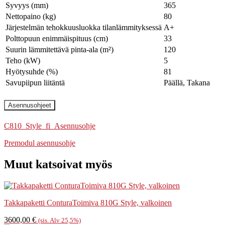
Syvyys (mm)
365
Nettopaino (kg)
80
Järjestelmän tehokkuusluokka tilanlämmityksessä
A+
Polttopuun enimmäispituus (cm)
33
Suurin lämmitettävä pinta-ala (m²)
120
Teho (kW)
5
Hyötysuhde (%)
81
Savupiipun liitäntä
Päällä, Takana
Asennusohjeet
C810_Style_fi_Asennusohje
Premodul asennusohje
Muut katsoivat myös
Takkapaketti ConturaToimiva 810G Style, valkoinen
3600,00
€
(sis. Alv 25,5%)