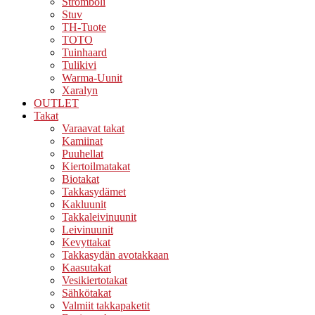
Stromboli
Stuv
TH-Tuote
TOTO
Tuinhaard
Tulikivi
Warma-Uunit
Xaralyn
OUTLET
Takat
Varaavat takat
Kamiinat
Puuhellat
Kiertoilmatakat
Biotakat
Takkasydämet
Kakluunit
Takkaleivinuunit
Leivinuunit
Kevyttakat
Takkasydän avotakkaan
Kaasutakat
Vesikiertotakat
Sähkötakat
Valmiit takkapaketit