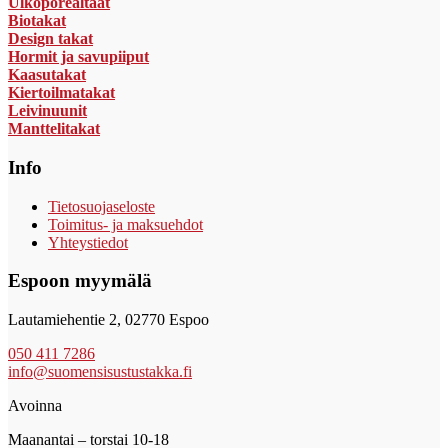
Ulkoporealtaat
Biotakat
Design takat
Hormit ja savupiiput
Kaasutakat
Kiertoilmatakat
Leivinuunit
Manttelitakat
Info
Tietosuojaseloste
Toimitus- ja maksuehdot
Yhteystiedot
Espoon myymälä
Lautamiehentie 2, 02770 Espoo
050 411 7286
info@suomensisustustakka.fi
Avoinna
Maanantai – torstai 10-18