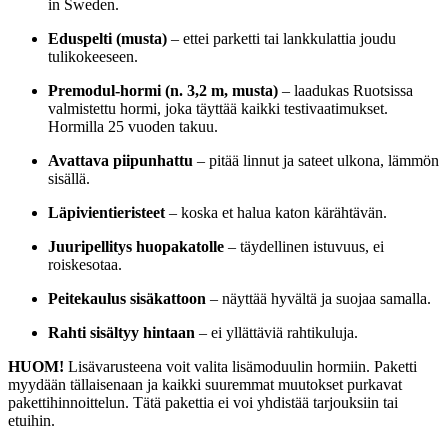
in Sweden.
Eduspelti (musta)
– ettei parketti tai lankkulattia joudu
tulikokeeseen.
Premodul-hormi (n. 3,2 m, musta)
– laadukas Ruotsissa
valmistettu hormi, joka täyttää kaikki testivaatimukset.
Hormilla 25 vuoden takuu.
Avattava piipunhattu
– pitää linnut ja sateet ulkona, lämmön
sisällä.
Läpivientieristeet
– koska et halua katon kärähtävän.
Juuripellitys huopakatolle
– täydellinen istuvuus, ei
roiskesotaa.
Peitekaulus sisäkattoon
– näyttää hyvältä ja suojaa samalla.
Rahti sisältyy hintaan
– ei yllättäviä rahtikuluja.
HUOM!
Lisävarusteena voit valita lisämoduulin hormiin. Paketti
myydään tällaisenaan ja kaikki suuremmat muutokset purkavat
pakettihinnoittelun. Tätä pakettia ei voi yhdistää tarjouksiin tai
etuihin.