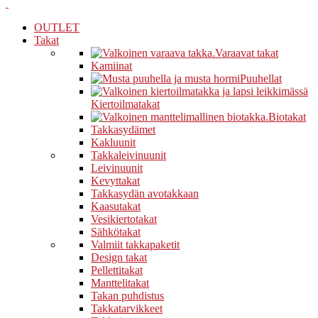
OUTLET
Takat
Varaavat takat
Kamiinat
Puuhellat
Kiertoilmatakat
Biotakat
Takkasydämet
Kakluunit
Takkaleivinuunit
Leivinuunit
Kevyttakat
Takkasydän avotakkaan
Kaasutakat
Vesikiertotakat
Sähkötakat
Valmiit takkapaketit
Design takat
Pellettitakat
Manttelitakat
Takan puhdistus
Takkatarvikkeet