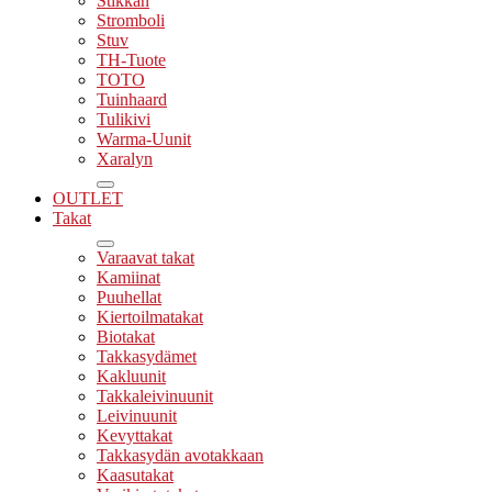
Stikkan
Stromboli
Stuv
TH-Tuote
TOTO
Tuinhaard
Tulikivi
Warma-Uunit
Xaralyn
OUTLET
Takat
Varaavat takat
Kamiinat
Puuhellat
Kiertoilmatakat
Biotakat
Takkasydämet
Kakluunit
Takkaleivinuunit
Leivinuunit
Kevyttakat
Takkasydän avotakkaan
Kaasutakat