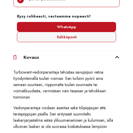
✓
Kysy rohkeasti, vastaamme nopeasti!
WhatsApp
Sähköposti
Kuvaus
Turbowent-vedonparantaja tehostaa savupiipun vetoa
hyödyntämällä tuulen voimaa. Sen turbiini pyörii aina
samaan suuntaan, riippumatta tuulen suunnasta tai
voimakkuudesta, varmistaen näin tasaisen ja tehokkaan
toiminnan.
Vedonparantaja voidaan asentaa sekä tiilipiippujen että
teräspiippujen päälle. Sen erityisesti suunniteltu
laakerijärjestelmä estää ylikuumenemisen ja kulumisen, sillä
ulkoinen laakeri ei ole suorassa kosketuksessa lämpöön.