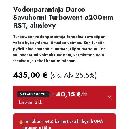
Vedonparantaja Darco
Savuhormi Turbowent ø200mm
RST, aluslevy
Turbowent-vedonparantaja tehostaa savupiipun
vetoa hyödyntämällä tuulen voimaa. Sen turbiini
pyörii aina samaan suuntaan, riippumatta tuulen
suunnasta tai voimakkuudesta, varmistaen näin
tasaisen ja tehokkaan toiminnan.
435,00
€
(sis. Alv 25,5%)
40,15 €
/kk
vain
TAKKAHUONE-TILI
· koroton 12 kk
Luottoaika
12 kk
Heinäkuun etu:
kannettava hiiligrilli UNA
Korko
0 %
kaupan päälle