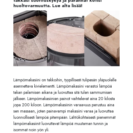
takkasi suorituskykyä ja parannat kotisi
huoltovarmuutta. Lue alta lisää!
Lämpömakasiini on takkoihin, tyypillisesti tulipesän yläpuolelle
asennettava kivielementti. Lämpömakasiini varastoi lämpöä
takan palamisen aikana ja luovuttaa sitä tulen sammumisen
jälkeen. Lämpömakasiinien painot vaihtelevat aina 20 kilosta
jopa 200 kiloon. Lämpömakasiinin varaavuus perustuu aina
sen massaan, joten painavampi makasiini varaa ja luovuttaa
luonnollisesti lämpöä pitempään. Lähtökohtaisesti pienemmät
lämpömakasiinit luovuttavat lämpöä muutaman tunnin ja
isommat noin yön yli.