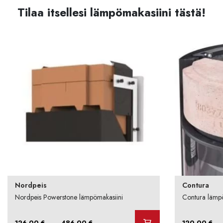
Tilaa itsellesi lämpömakasiini tästä!
Nordpeis
Contura
Nordpeis Powerstone lämpömakasiini
Contura lämp
Hintaluokka:
–
–
126,00
€
486,00
€
120,00
€