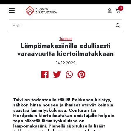
0
Tuotteet
Lämpömakasiinilla edullisesti
varaavuutta kiertoilmatakkaan
14.12.2022
Talvi on todenteolla täällä! Pakkanen kiristyy,
sähkön hinta nousee ja ihmiset etsivät keinoja
säästää lämmityskuluissa. Conturan tai
Nordpeisin kiertoilmatakan omistajalle helpoin
tapa säästää lämmityskuluissa on
lämpömakasiini. Pienellä sijoituksella lisäät