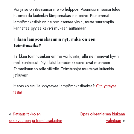
Voi ja se on itseasiassa melko helppoa. Asennusvaiheessa tulee
huomioida kuitenkin lämpömakasiinin paino. Pienemmät
lämpömakasiinit on helppo asentaa yksin, mutta suurempiin
kannattaa pyytää kaveri mukaan auttamaan.
Tilaan lämpömakasiinin nyt, mikä on sen
toimitusaika?
Tarkkaa toimitusaikaa emme voi luvata, sillä ne menevät hyvin
mallikohtaisesti. Nyt tilatut lämpömakasiinit ovat menneen
Tammikuun toiselle viikolle. Toimitusajat muuttuvat kuitenkin
jatkuvasti.
Heräsikö sinulla kysyttävää lämpömakasiineista?
Ota yhteyttä
tästä!
«
Katsaus takkojen
Opas oikeanlaisen kiukaan
»
saatavuuteen ja toimitusaikoihin
valintaan