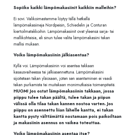
Sopiiko kaikki lämpömakasiinit kaikkiin malleihin?
Ei sovi. Valikoimastamme löytyy tällä hetkellä
lämpömakasiineja Nordpeisin, Schiedelin ja Conturan
kiertoilmatakkoihin. Lämpömakasiinit ovat yleensä sarja- tai
mallikohtaisia, eli sinun tulee valita lämpömakasiini takan
mallisi mukaan.
Voiko lämpömakasiinin jälkiasentaa?
Kyllä voi. Lämpömakasiinin voi asentaa takkaan
kasausvaiheessa tai jälkiasennettuna. Lämpömakasiini
sijoitetaan takan yläosaan, joten sen asentaminen ei vaadi
takan purkamista tai muitakaan monimutkaisia toimenpiteitä.
HUOM! Jos ostat lämpömakasiinin takkaan, jossa
piippu tulee takan päältä, tulee takan ja piipun
välissä olla tilaa takan kannen nostoa varten. Jos
piippu on asennettu liian lähelle kantta, ei takan
kantta pysty välttämättä nostamaan pois paikoiltaan
ja makasiinin asennus on vaikea toteuttaa.
Voiko lämpömakasiinin asentaa itse?