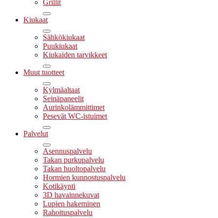
Grillit
Kiukaat
Sähkökiukaat
Puukiukaat
Kiukaiden tarvikkeet
Muut tuotteet
Kylmäaltaat
Seinäpaneelit
Aurinkolämmittimet
Pesevät WC-istuimet
Palvelut
Asennuspalvelu
Takan purkupalvelu
Takan huoltopalvelu
Hormien kunnostuspalvelu
Kotikäynti
3D havainnekuvat
Lupien hakeminen
Rahoituspalvelu