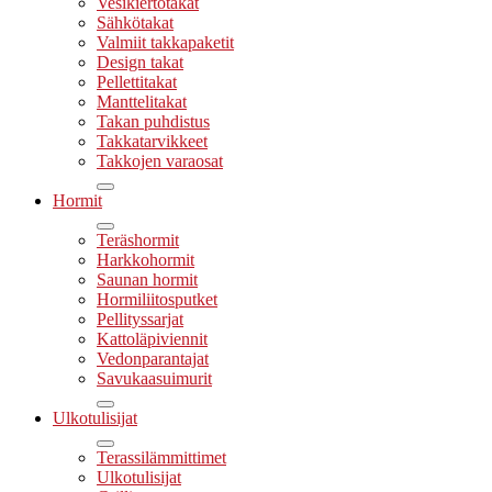
Vesikiertotakat
Sähkötakat
Valmiit takkapaketit
Design takat
Pellettitakat
Manttelitakat
Takan puhdistus
Takkatarvikkeet
Takkojen varaosat
Hormit
Teräshormit
Harkkohormit
Saunan hormit
Hormiliitosputket
Pellityssarjat
Kattoläpiviennit
Vedonparantajat
Savukaasuimurit
Ulkotulisijat
Terassilämmittimet
Ulkotulisijat