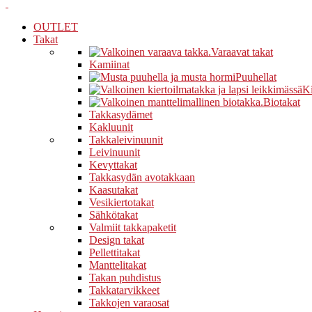
OUTLET
Takat
Varaavat takat
Kamiinat
Puuhellat
Ki
Biotakat
Takkasydämet
Kakluunit
Takkaleivinuunit
Leivinuunit
Kevyttakat
Takkasydän avotakkaan
Kaasutakat
Vesikiertotakat
Sähkötakat
Valmiit takkapaketit
Design takat
Pellettitakat
Manttelitakat
Takan puhdistus
Takkatarvikkeet
Takkojen varaosat