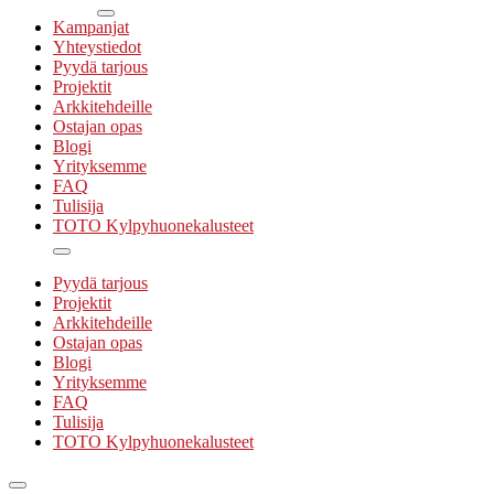
Kampanjat
Yhteystiedot
Pyydä tarjous
Projektit
Arkkitehdeille
Ostajan opas
Blogi
Yrityksemme
FAQ
Tulisija
TOTO Kylpyhuonekalusteet
Pyydä tarjous
Projektit
Arkkitehdeille
Ostajan opas
Blogi
Yrityksemme
FAQ
Tulisija
TOTO Kylpyhuonekalusteet