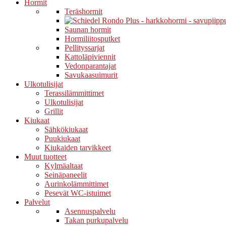
Hormit
Teräshormit
Saunan hormit
Hormiliitosputket
Pellityssarjat
Kattoläpiviennit
Vedonparantajat
Savukaasuimurit
Ulkotulisijat
Terassilämmittimet
Ulkotulisijat
Grillit
Kiukaat
Sähkökiukaat
Puukiukaat
Kiukaiden tarvikkeet
Muut tuotteet
Kylmäaltaat
Seinäpaneelit
Aurinkolämmittimet
Pesevät WC-istuimet
Palvelut
Asennuspalvelu
Takan purkupalvelu