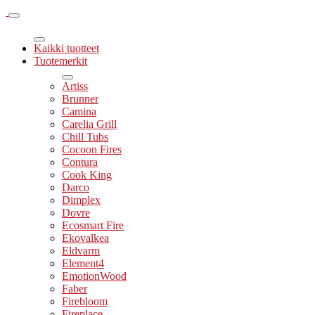
Kaikki tuotteet
Tuotemerkit
Artiss
Brunner
Camina
Carelia Grill
Chill Tubs
Cocoon Fires
Contura
Cook King
Darco
Dimplex
Dovre
Ecosmart Fire
Ekovalkea
Eldvarm
Element4
EmotionWood
Faber
Firebloom
Fireplace