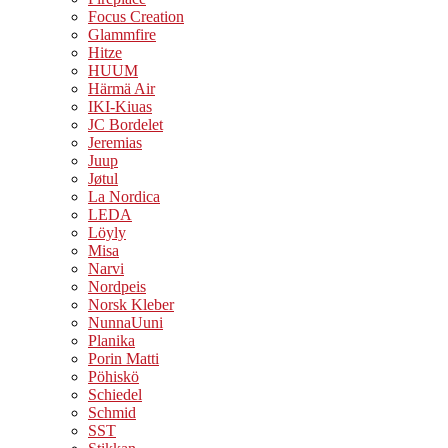
Focus Creation
Glammfire
Hitze
HUUM
Härmä Air
IKI-Kiuas
JC Bordelet
Jeremias
Juup
Jøtul
La Nordica
LEDA
Löyly
Misa
Narvi
Nordpeis
Norsk Kleber
NunnaUuni
Planika
Porin Matti
Pöhiskö
Schiedel
Schmid
SST