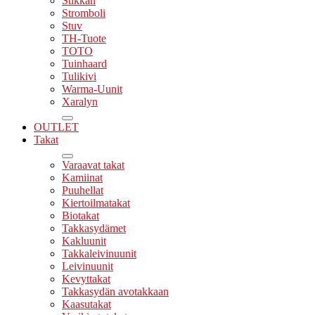
Stikkan
Stromboli
Stuv
TH-Tuote
TOTO
Tuinhaard
Tulikivi
Warma-Uunit
Xaralyn
OUTLET
Takat
Varaavat takat
Kamiinat
Puuhellat
Kiertoilmatakat
Biotakat
Takkasydämet
Kakluunit
Takkaleivinuunit
Leivinuunit
Kevyttakat
Takkasydän avotakkaan
Kaasutakat