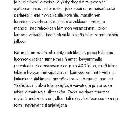
ja huolellisesti viimeistellyt yksityiskohdat tekevät siitä
ajattoman sisustuselementin, joka sopii erinomaisesti sekä
perinteisiin että nykyaikaisiin koteihin. Massiivinen
luonnonkiviverhous tuo takalle arvokkaan ilmeen ja
mahdollistaa tehokkaan lämmön varastoinnin, jolloin
lämpöä vapautuu tasaisesti vielä pitkään tulen sammumisen
jälkeen.
N5-malli on suunniteltu erityisesti tiloihin, joissa halutaan
luonnonkivitakan tunnelmaa hieman kevyemmällä
rakenteella. Kokonaispaino on noin 400 kiloa, mikä tekee
takasta helpommin sijoitettavan kuin suuremmat kivimallit,
kuitenkaan tinkimättä lämmönvaraavuudesta tai laadusta.
Ylösliukuva luukku tekee käytöstä vaivatonta ja korostaa
takan viimeisteltyä ulkonäköä. Takka voidaan toteuttaa
myös tunneliversiona, jolloin tuli näkyy kahteen suuntaan ja
toimii näyttävänä tilanjakajana.