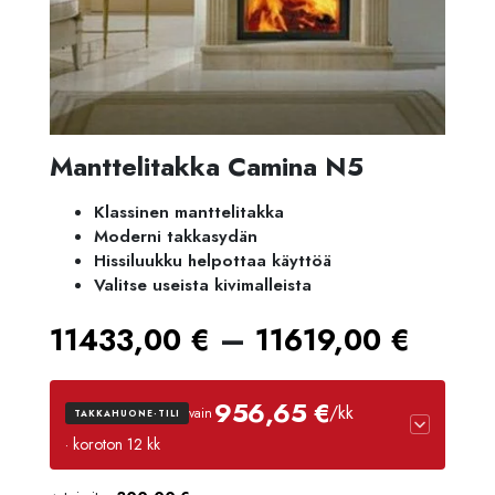
Manttelitakka Camina N5
Klassinen manttelitakka
Moderni takkasydän
Hissiluukku helpottaa käyttöä
Valitse useista kivimalleista
Hinta
–
11433,00
€
11619,00
€
1143
956,65 €
/kk
vain
TAKKAHUONE-TILI
-
· koroton 12 kk
1161