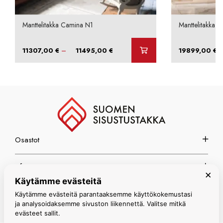
Manttelitakka Camina N1
Manttelitakka 
Hintaluokka:
–
11307,00
€
11495,00
€
19899,00
€
11307,00 €
-
11495,00 €
Osastot
Info
×
Käytämme evästeitä
Espoon myymälä
Käytämme evästeitä parantaaksemme käyttökokemustasi
ja analysoidaksemme sivuston liikennettä. Valitse mitkä
evästeet sallit.