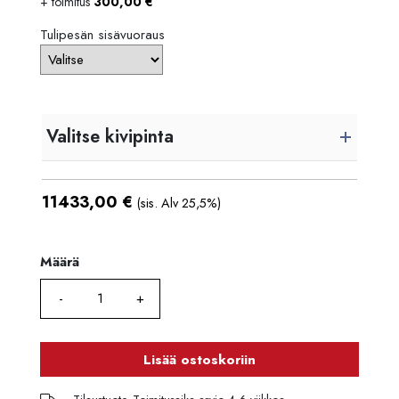
+ toimitus
300,00
€
Luottoaika
12 kk
Korko
0 %
Tulipesän sisävuoraus
Käsittelymaksu
3,90 €/kk
Maksettava yhteensä
11 479,80 €
Valitse kivipinta
11433,00
€
(sis. Alv 25,5%)
Määrä
Määrä
Lisää ostoskoriin