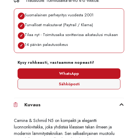
Tilaustuote. Toimitusaika-arvio 4-6 viikkoa.
Suomalainen perheyritys vuodesta 2001
✓
Turvalliset maksutavat (Paytrail / Klarna)
✓
Tilaa nyt - Toimitusaika sovittavissa aikataulusi mukaan
✓
14 päivän palautusoikeus
✓
Kysy rohkeasti, vastaamme nopeasti!
WhatsApp
Sähköposti
Kuvaus
Camina & Schmid N5 on kompakti ja elegantti
luonnonkivitakka, joka yhdistää klassisen takan ilmeen ja
modernin lämmitystekniikan. Sen selkeälinjainen muotoilu