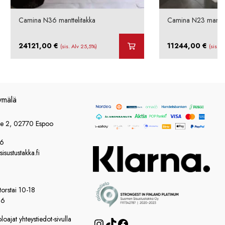
Camina N36 manttelitakka
Camina N23 manttel
24121,00
€
11244,00
€
(sis. Alv 25,5%)
(sis. A
ymälä
ie 2, 02770 Espoo
86
sustustakka.fi
orstai 10-18
16
oajat yhteystiedot-sivulla
Instagram
TikTok
Facebook