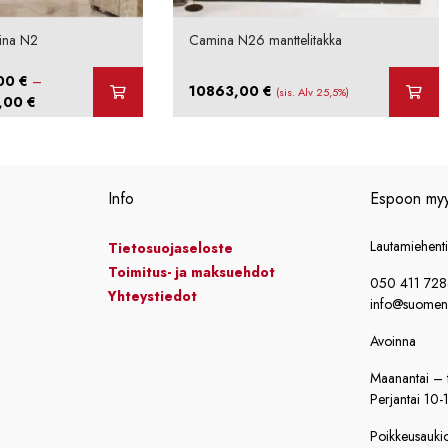
mina N2
Camina N26 manttelitakka
,00
€
–
10863,00
€
(sis. Alv 25,5%)
Hintaluokka:
,00
€
19899,00 €
-
20099,00 €
Info
Espoon my
Lautamiehent
Tietosuojaseloste
Toimitus- ja maksuehdot
050 411 72
Yhteystiedot
info@suomensi
Avoinna
Maanantai – t
Perjantai 10-
Poikkeusaukiol