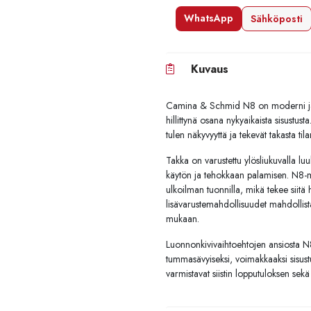
WhatsApp
Sähköposti
Kuvaus
Camina & Schmid N8 on moderni ja se
hillittynä osana nykyaikaista sisustus
tulen näkyvyyttä ja tekevät takasta tila
Takka on varustettu ylösliukuvalla luuk
käytön ja tehokkaan palamisen. N8-m
ulkoilman tuonnilla, mikä tekee siitä h
lisävarustemahdollisuudet mahdollist
mukaan.
Luonnonkivivaihtoehtojen ansiosta N8 
tummasävyiseksi, voimakkaaksi sisustus
varmistavat siistin lopputuloksen sekä