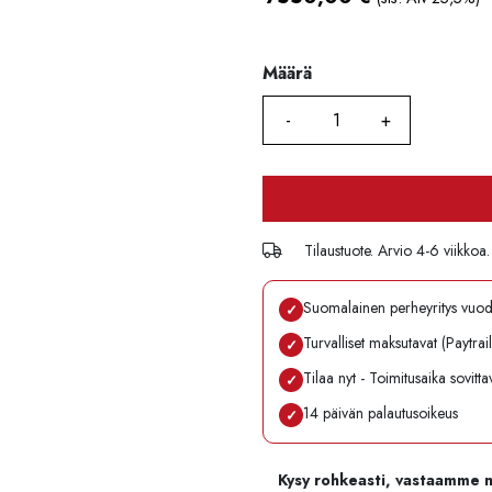
Määrä
Määrä
Tilaustuote. Arvio 4-6 viikkoa.
Suomalainen perheyritys vuo
✓
Turvalliset maksutavat (Paytrai
✓
Tilaa nyt - Toimitusaika sovitt
✓
14 päivän palautusoikeus
✓
Kysy rohkeasti, vastaamme 