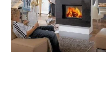
Palvelut
Kampanjat
Yhteystiedot
Pyydä tarjous
Projektit
Arkkitehdeille
Ostajan opas
Blogi
Yrityksemme
FAQ
Tulisija