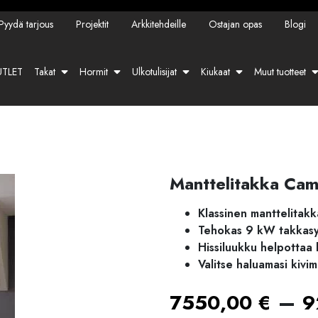
Pyydä tarjous
Projektit
Arkkitehdeille
Ostajan opas
Blogi
TLET
Takat
Hormit
Ulkotulisijat
Kiukaat
Muut tuotteet
Manttelitakka Ca
Klassinen manttelitakk
Tehokas 9 kW takkas
Hissiluukku helpottaa
Valitse haluamasi kivima
–
7550,00
€
9