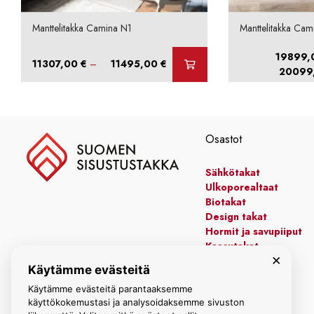
Manttelitakka Camina N1
Manttelitakka Ca
19899
Hintaluokka:
11307,00
€
–
11495,00
€
20099
11307,00 €
-
11495,00 €
Osastot
Sähkötakat
Ulkoporealtaat
Biotakat
Design takat
Hormit ja savupiiput
Kaasutakat
×
Kiertoilmatakat
Käytämme evästeitä
Leivinuunit
Manttelitakat
Käytämme evästeitä parantaaksemme
käyttökokemustasi ja analysoidaksemme sivuston