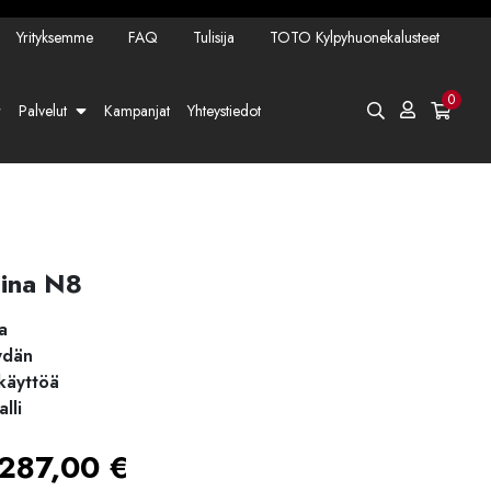
Yrityksemme
FAQ
Tulisija
TOTO Kylpyhuonekalusteet
0
Palvelut
Kampanjat
Yhteystiedot
mina N8
a
ydän
 käyttöä
lli
Hintaluokka:
287,00
€