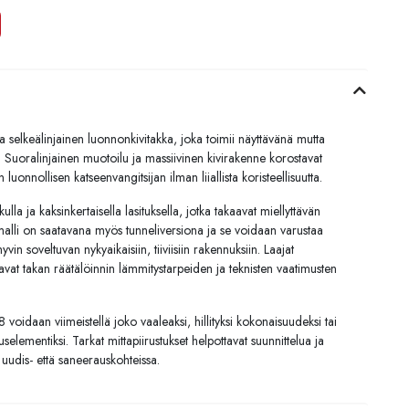
lkeälinjainen luonnonkivitakka, joka toimii näyttävänä mutta
ta. Suoralinjainen muotoilu ja massiivinen kivirakenne korostavat
n luonnollisen katseenvangitsijan ilman liiallista koristeellisuutta.
ulla ja kaksinkertaisella lasituksella, jotka takaavat miellyttävän
alli on saatavana myös tunneliversiona ja se voidaan varustaa
yvin soveltuvan nykyaikaisiin, tiiviisiin rakennuksiin. Laajat
avat takan räätälöinnin lämmitystarpeiden ja teknisten vaatimusten
voidaan viimeistellä joko vaaleaksi, hillityksi kokonaisuudeksi tai
elementiksi. Tarkat mittapiirustukset helpottavat suunnittelua ja
 uudis- että saneerauskohteissa.