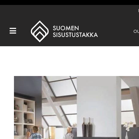
OU
Kaikki tuotteet
Tuotemerkit
OUTLET
Takat
Hormit
Ulkotulisijat
Kiukaat
Muut tuotteet