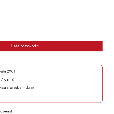
Lisää ostoskoriin
desta 2001
l / Klarna)
avissa aikataulusi mukaan
nopeasti!