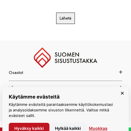
Lähetä
Osastot
Info
×
Käytämme evästeitä
Espoon myymälä
Käytämme evästeitä parantaaksemme käyttökokemustasi
ja analysoidaksemme sivuston liikennettä. Valitse mitkä
evästeet sallit.
Hyväksy kaikki
Hylkää kaikki
Muokkaa