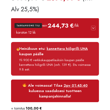
hinta
hinta
Alv 25,5%)
oli:
on:
244,73 €
/kk
vain
TAKKAHUONE-TILI
3400,00 €.
2890,00
· koroton 12 kk
Luottoaika
12 kk
Heinäkuun etu:
kannettava hiiligrilli UNA
Korko
0 %
kaupan päälle
Käsittelymaksu
3,90 €/kk
Yli 900 € verkkokauppatilauksiin kaupan päälle
kannettava hiiligrilli UNA (ovh. 139 €). Etu voimassa
Maksettava yhteensä
2 936,80 €
9.8 asti.
Ale voimassa! Tilaa
2pv 01:45:39
kuluessa saadaksesi tuotteen
kampanjahinnalla!
+ toimitus
100,00
€