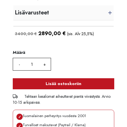
Lisävarusteet
2890,00
€
3400,00 €
(sis. Alv 25,5%)
Määrä
Määrä
Lisää ostoskoriin
Tehtaan kesälomat aiheuttavat pientä viivästystä. Arvio
10-15 arkipäivää.
Suomalainen perheyritys vuodesta 2001
✓
Turvalliset maksutavat (Paytrail / Klarna)
✓