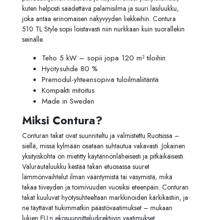
kuten helposti säädettävä palamisilma ja suuri lasiluukku,
joka antaa erinomaisen näkyvyyden liekkeihin. Contura
510 TL Style sopii loistavasti niin nurkkaan kuin suorallekin
seinälle.
Teho 5 kW – sopii jopa 120 m² tiloihin
Hyötysuhde 80 %
Premodul-yhteensopiva tuloilmaliitäntä
Kompakti mitoitus
Made in Sweden
Miksi Contura?
Conturan takat ovat suunniteltu ja valmistettu Ruotsissa –
siellä, missä kylmään osataan suhtautua vakavasti. Jokainen
yksityiskohta on mietitty käytännönläheisesti ja pitkäikäisesti.
Valurautaluukku kestää takan etuosassa suuret
lämmönvaihtelut ilman vääntymistä tai väsymistä, mikä
takaa tiiveyden ja toimivuuden vuosiksi eteenpäin. Conturan
takat kuuluvat hyötysuhteeltaan markkinoiden kärkikastiin, ja
ne täyttävät tiukimmatkin päästövaatimukset – mukaan
lukien EU:n ekosuunnitteludirektiivin vaatimukset.