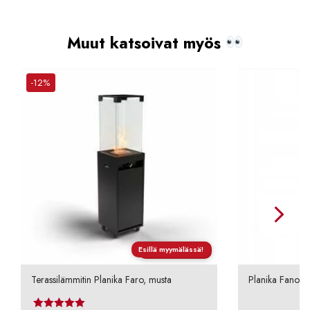
Muut katsoivat myös
-12%
Esillä myymälässä!
Ilmainen toimitus
Terassilämmitin Planika Faro, musta
Planika Fanola 