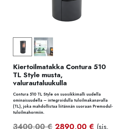
Kiertoilmatakka Contura 510
TL Style musta,
valurautaluukulla
Contura 510 TL Style on suosikkimalli uudella
ominaisuudella – integroidulla tuloilmakanavalla
(TL), joka mahdollistaa liitännän suoraan Premodul-
tuloilmahormiin.
Alkuperäinen
Nykyine
3400,00
€
2890,00
€
(sis.