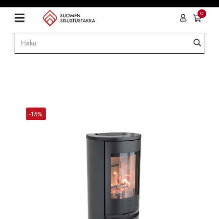
0
-15%