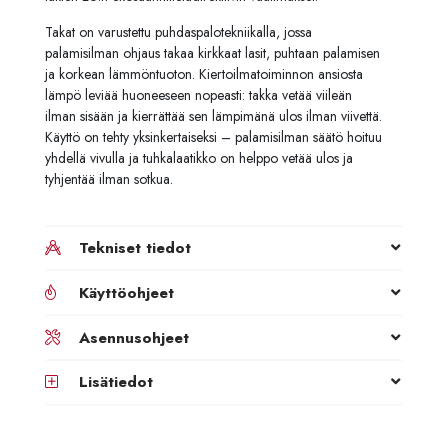
Takat on varustettu puhdaspalotekniikalla, jossa
palamisilman ohjaus takaa kirkkaat lasit, puhtaan palamisen
ja korkean lämmöntuoton. Kiertoilmatoiminnon ansiosta
lämpö leviää huoneeseen nopeasti: takka vetää viileän
ilman sisään ja kierrättää sen lämpimänä ulos ilman viivettä.
Käyttö on tehty yksinkertaiseksi – palamisilman säätö hoituu
yhdellä vivulla ja tuhkalaatikko on helppo vetää ulos ja
tyhjentää ilman sotkua.
Tekniset tiedot
Käyttöohjeet
Asennusohjeet
Lisätiedot