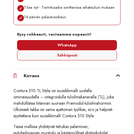
Tilaa nyt - Toimitusaika sovittavissa aikataulusi mukaan
✓
14 päivän palautusoikeus
✓
Kysy rohkeasti, vastaamme nopeasti!
WhatsApp
Sähköposti
Kuvaus
Contura 510 TL Style on suosikkimalli uudella
ominaisuudella – integroidulla tuloilmakanavalla (TL), joka
mahdollistaa liitännän suoraan Premodul-tuloilmahormiin.
Ulkoisesti takka on sama ajattoman tyylikäs, siro ja helposti
sijoitettava kuin suosikkimalli Contura 510 Style.
Tässä mallissa yhdistyvät tehokas palaminen,
puhdaslinjainen muotoilu ja käytännölliset yksityiskohdat,