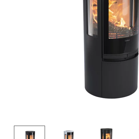
Palvelut
Kampanjat
Yhteystiedot
Pyydä tarjous
Projektit
Arkkitehdeille
Ostajan opas
Blogi
Yrityksemme
FAQ
Tulisija