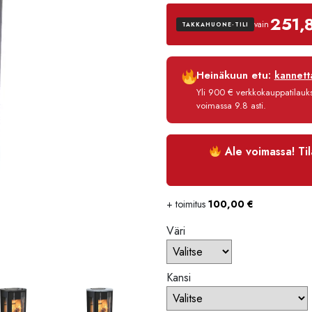
251,
vain
TAKKAHUONE-TILI
Luottoaika
Heinäkuun etu:
kannetta
Korko
Yli 900 € verkkokauppatilauksi
Käsittelymaksu
voimassa 9.8 asti.
Maksettava yhteensä
Ale voimassa! Ti
+ toimitus
100,00
€
Väri
Kansi