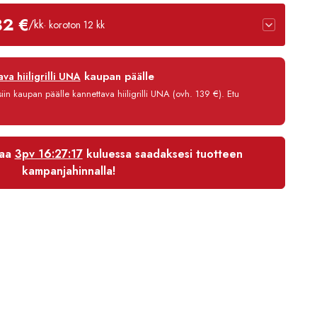
2975,00 €
82 €
/kk
· koroton 12 kk
-
3400,00 €
12 kk
kaupan päälle
va hiiligrilli UNA
0 %
in kaupan päälle kannettava hiiligrilli UNA (ovh. 139 €). Etu
3,90 €/kk
3 021,80 €
laa
3pv 16:27:16
kuluessa saadaksesi tuotteen
kampanjahinnalla!