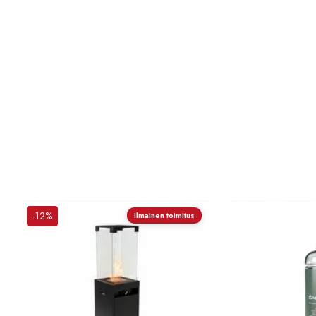
-12%
Ilmainen toimitus