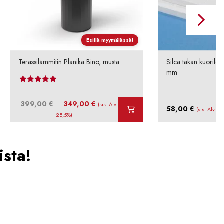
Esillä myymälässä!
Terassilämmitin Planika Bino, musta
Silca takan kuoril
mm
Arvostelu
tuotteesta:
Alkuperäinen
Nykyinen
399,00
€
349,00
€
5.00
/ 5
(sis. Alv
58,00
€
(sis. Alv 25
hinta
hinta
25,5%)
oli:
on:
399,00 €.
349,00 €.
ista!