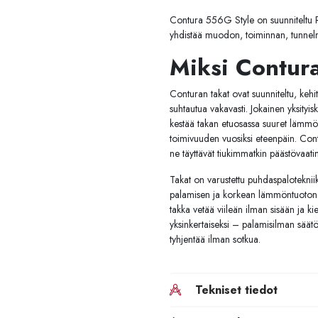
Contura 556G Style on suunniteltu Ruo
yhdistää muodon, toiminnan, tunnel
Miksi Contur
Conturan takat ovat suunniteltu, kehi
suhtautua vakavasti. Jokainen yksityis
kestää takan etuosassa suuret lämmön
toimivuuden vuosiksi eteenpäin. Cont
ne täyttävät tiukimmatkin päästövaat
Takat on varustettu puhdaspalotekniik
palamisen ja korkean lämmöntuoton.
takka vetää viileän ilman sisään ja ki
yksinkertaiseksi – palamisilman säätö
tyhjentää ilman sotkua.
Tekniset tiedot