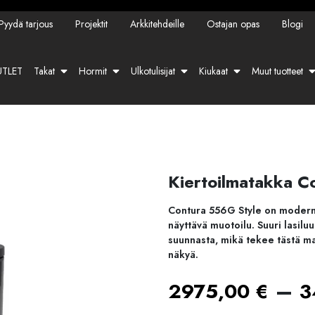
Pyydä tarjous
Projektit
Arkkitehdeille
Ostajan opas
Blogi
TLET
Takat
Hormit
Ulkotulisijat
Kiukaat
Muut tuotteet
Kiertoilmatakka Co
Contura 556G Style on moderni
näyttävä muotoilu. Suuri lasiluu
suunnasta, mikä tekee tästä mal
näkyä.
–
2975,00
€
3