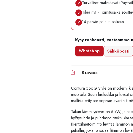
Turvalliset maksutavat (Paytrai
✓
Tilaa nyt - Toimitusaika sovitt
✓
14 päivän palautusoikeus
✓
Kysy rohkeasti, vastaamme 
WhatsApp
Sähköposti
Kuvaus
Contura 556G Style on moderni kiert
muotoilu. Suuri lasiluukku ja leveät s
mallista erityisen sopivan avariin tilo
Takan lämmitysteho on 5 kW, ja se so
hyötysuhde ja puhdaspalotekniikka t
Kiertoilmatoiminto levittää lämmön n
puhallin, joka tehostaa lämmön leviäm