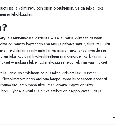
tsissa ja valmistettu pohjoisiin olosuhteisiin. Se on takka, joka
man ja tehokkuuden.
a?
tetty ja asennettavissa Ruotsissa – siellä, missä kylmään osataan
kohta on mietitty käytännönläheisesti ja pitkäikäisesti. Valurautaluukku
vaihtelut ilman vääntymistä tai väsymistä, mikä takaa tiiveyden ja
uran takat kuuluvat hyötysuhteeltaan markkinoiden kärkikastiin, ja
imukset – mukaan lukien EU:n ekosuunnitteludirektiivin vaatimukset.
alla, jossa palamisilman ohjaus takaa kirkkaat lasit, puhtaan
 Kiertoilmatoiminnon ansiosta lämpö leviää huoneeseen nopeasti:
errättää sen lämpimänä ulos ilman viivettä. Käyttö on tehty
 hoituu yhdellä vivulla ja tuhkalaatikko on helppo vetää ulos ja