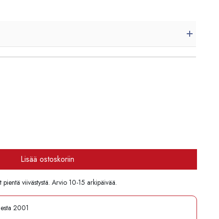
Lisää ostoskoriin
pientä viivästystä. Arvio 10-15 arkipäivää.
desta 2001