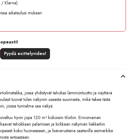
l / Klarna)
avissa aikataulusi mukaan
nopeasti!
Pyydä esittelyvideo!
oilmatakka, jossa yhdistyvät tehokas lämmöntuotto ja näyttävä
ivulasit tuovat tulen näkyviin useasta suunnasta, mikä tekee tästä
ihin, joissa tunnelma saa näkyä.
veltuu hyvin jopa 120 m² kokoisiin tiloihin. Erinomainen
akaavat tehokkaan palamisen ja kirkkaan näkymän liekkeihin.
opeasti koko huoneeseen, ja lisävarusteina saatavilla esimerkiksi
istä entisestään.