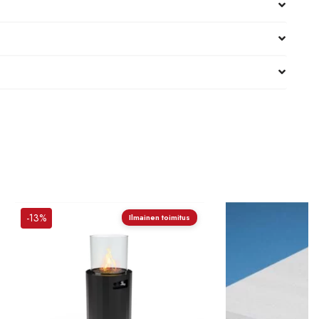
-13%
Ilmainen toimitus