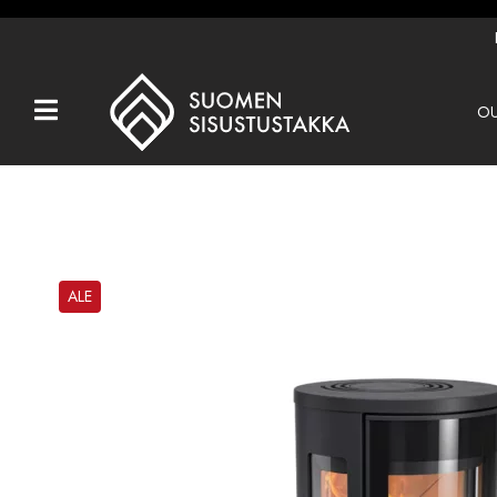
OU
Kaikki tuotteet
Tuotemerkit
OUTLET
Takat
ALE
Hormit
Ulkotulisijat
Kiukaat
Muut tuotteet