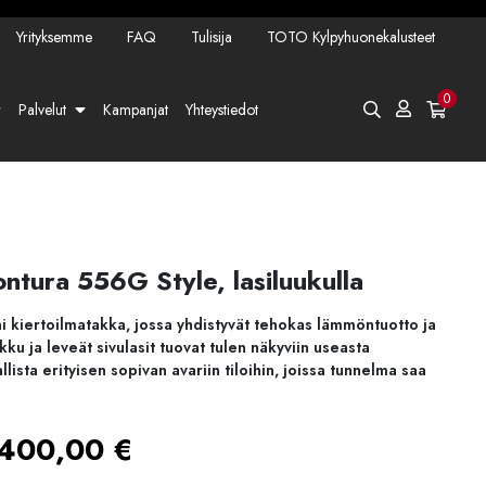
Yrityksemme
FAQ
Tulisija
TOTO Kylpyhuonekalusteet
0
Palvelut
Kampanjat
Yhteystiedot
ntura 556G Style, lasiluukulla
 kiertoilmatakka, jossa yhdistyvät tehokas lämmöntuotto ja
kku ja leveät sivulasit tuovat tulen näkyviin useasta
lista erityisen sopivan avariin tiloihin, joissa tunnelma saa
Hintaluokka:
400,00
€