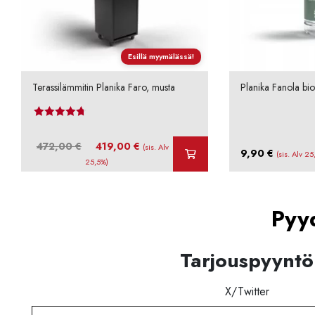
Esillä myymälässä!
Terassilämmitin Planika Faro, musta
Planika Fanola bio
Arvostelu
tuotteesta:
Alkuperäinen
Nykyinen
472,00
€
419,00
€
4.69
/ 5
(sis. Alv
9,90
€
(sis. Alv 25
hinta
hinta
25,5%)
oli:
on:
472,00 €.
419,00 €.
Pyyd
Tarjouspyyntö
X/Twitter