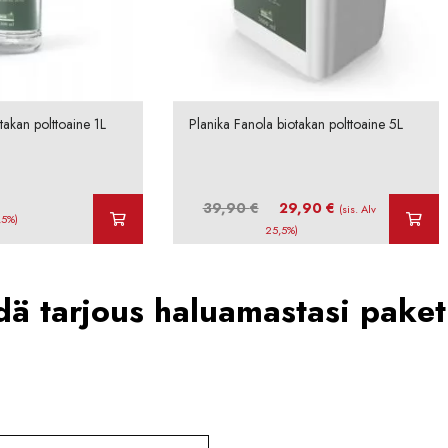
takan polttoaine 1L
Planika Fanola biotakan polttoaine 5L
Alkuperäinen
Nykyinen
39,90
€
29,90
€
(sis. Alv
,5%)
hinta
hinta
25,5%)
oli:
on:
39,90 €.
29,90 €.
ä tarjous haluamastasi paket