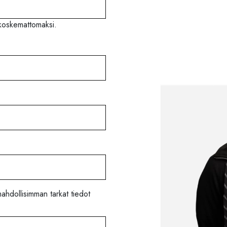
ä koskemattomaksi.
hdollisimman tarkat tiedot