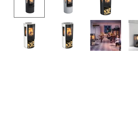
TOTO
Kylpyhuonekalusteet