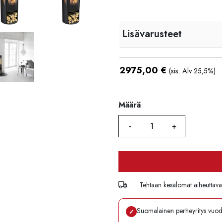
Lisävarusteet
2975,00
€
(sis. Alv 25,5%)
Määrä
Määrä
Tehtaan kesälomat aiheuttavat 
Suomalainen perheyritys vuo
✓