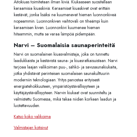
Aitokiuas toimitetaan ilman kiviä. Kiukaaseen suositellaan
keraamisia kiuaskiviä. Keraamiset kiuaskivet ovat erittäin
kestävät, jonka lisäksi ne kuumenevat hieman luonnonkiveä
nopeammin. Luonnonkiven vaihtoväli on tiheämpi kuin
keraamisen kiven. Luonnonkivi kuumenee hieman
hitaammin, mutta se varaa lämpöä pidempään.
Narvi – Suomalaisia saunaperinteitä
Narvi on suomalainen kiuasvalmistaja, joka on tunnettu
laadukkaista ja kestävistä sauna- ja kiuasratkaisuistaan. Narvi
tarjoaa laajan valikoiman puu-, sähkö- ja savusaunakiukaita,
jotka yhdistävät perinteisen suomalaisen saunakulttuurin
moderniin teknologiaan. Yritys panostaa erityisesti
energiatehokkuuteen, ympäristöystävällisyyteen ja
käyttäjäystävällisyyteen. Narvin kiukaat ovat suunniteltu ja
valmistettu Suomessa, mikä takaa niiden korkean laadun ja
luotettavuuden.
Katso koko valikoima
Valmistajan kotisivut