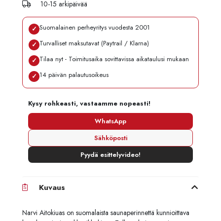
10-15 arkipäivää
Suomalainen perheyritys vuodesta 2001
✓
Turvalliset maksutavat (Paytrail / Klarna)
✓
Tilaa nyt - Toimitusaika sovittavissa aikataulusi mukaan
✓
14 päivän palautusoikeus
✓
Kysy rohkeasti, vastaamme nopeasti!
WhatsApp
Sähköposti
Pyydä esittelyvideo!
Kuvaus
Narvi Aitokiuas on suomalaista saunaperinnettä kunnioittava