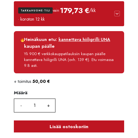
179,73 €
/kk
vain
TAKKAHUONE-TILI
· koroton 12 kk
Luottoaika
12 kk
Heinäkuun etu:
kannettava hiiligrilli UNA
Korko
0 %
kaupan päälle
Käsittelymaksu
3,90 €/kk
Yli 900 € verkkokauppatilauksiin kaupan päälle
kannettava hiiligrilli UNA (ovh. 139 €). Etu voimassa
Maksettava yhteensä
2 156,80 €
9.8 asti.
+ toimitus
50,00
€
Määrä
Määrä
Lisää ostoskoriin