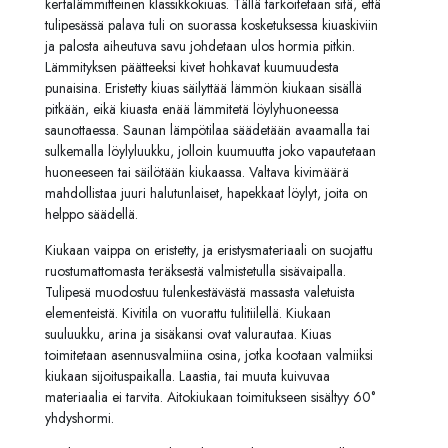
kertalämmitteinen klassikkokiuas. Tällä tarkoitetaan sitä, että
tulipesässä palava tuli on suorassa kosketuksessa kiuaskiviin
ja palosta aiheutuva savu johdetaan ulos hormia pitkin.
Lämmityksen päätteeksi kivet hohkavat kuumuudesta
punaisina. Eristetty kiuas säilyttää lämmön kiukaan sisällä
pitkään, eikä kiuasta enää lämmitetä löylyhuoneessa
saunottaessa. Saunan lämpötilaa säädetään avaamalla tai
sulkemalla löylyluukku, jolloin kuumuutta joko vapautetaan
huoneeseen tai säilötään kiukaassa. Valtava kivimäärä
mahdollistaa juuri halutunlaiset, hapekkaat löylyt, joita on
helppo säädellä.
Kiukaan vaippa on eristetty, ja eristysmateriaali on suojattu
ruostumattomasta teräksestä valmistetulla sisävaipalla.
Tulipesä muodostuu tulenkestävästä massasta valetuista
elementeistä. Kivitila on vuorattu tulitiilellä. Kiukaan
suuluukku, arina ja sisäkansi ovat valurautaa. Kiuas
toimitetaan asennusvalmiina osina, jotka kootaan valmiiksi
kiukaan sijoituspaikalla. Laastia, tai muuta kuivuvaa
materiaalia ei tarvita. Aitokiukaan toimitukseen sisältyy 60°
yhdyshormi.