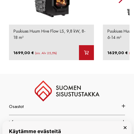
Puukiuas Huum Hive Flow LS, 9,8 kW, 8-
Puukiuas Huum 
18 m³
6-14 m³
1699,00
€
1629,00
€
(sis. Alv 25,5%)
(si
Osastot
Info
×
Käytämme evästeitä