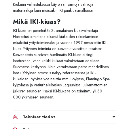
Kiukaan valmistuksessa käytetään samoja vahvoja
materiaaleja kuin muissakin IKI-puukiuasmalleissa.
Mikä IKI-kiuas?
IKI-kiuas on perinteikäs Suomalainen kiuasvalmistaja.
Harrastustoimintana alkanut kiukaiden rakentaminen
eskaloitui yritystoiminnaksi ja vuonna 1997 perustettiin IKI-
kiuas. Yrityksen toiminta on kasvanut vuosittain tasaisesti.
Kasvaneesta suosiosta huolimatta IKI-kiuas ei tingi
laadustaan, vaan kaikki kiukaat valmistetaan edelleen
Suomessa käsityönä. Näin varmistetaan paras mahdollinen
laatu. Yrityksen arvostus näkyy referensseissä ja IKI-
kiukaiden löylyistä voit nauttia mm. Löylyssä, Flamingo Spa-
kylpylässä ja vesiurheilukeskus Laguunissa. Lukemattomien
julkisten saunojen lisäksi IKI-kiukaita on toimitettu yli 30
000 yksityiseen saunaan.
Tekniset tiedot