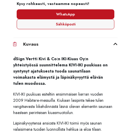
Kysy rohkeasti, vastaamme nopeasti!
WhatsApp
Sähköposti
Kuvaus
dSign Vertti Kivi & Co:n IKI-Kiuas Oy:n
yhteistyössä suunnittelema KIVI-IKI puukiuas on
syntynyt ajatuksesta tuoda saunatilaan
voimakasta elämystä ja läpinäkyvyyttä elävän
tulen muodossa.
KIVI-IKI puukiuas esiteltiin ensimmäisen kerran vuoden
2009 Habitare-messuilla. Kiukaan lasipinta tekee tulen
vangitsevasta liikehdinnästä läsnä olevan elementin saunaan
haastaen perinteisen kiuasmuotoilun.
Läpinäkyvyytensä ansiosta KIVI-IKI toimii myös saunan
valaisimena tuoden luonnollista hehkua ja eloa tilaan.