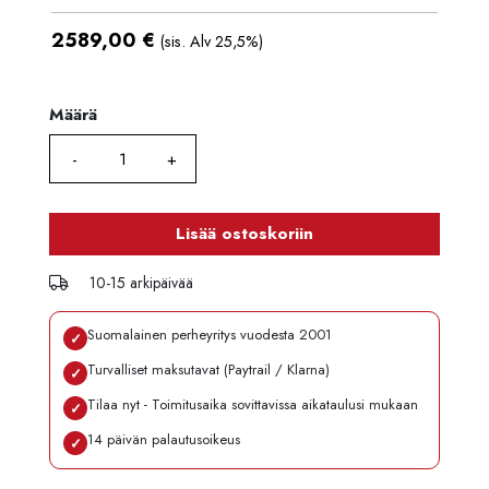
2589,00
€
(sis. Alv 25,5%)
Määrä
Määrä
Lisää ostoskoriin
10-15 arkipäivää
Suomalainen perheyritys vuodesta 2001
✓
Turvalliset maksutavat (Paytrail / Klarna)
✓
Tilaa nyt - Toimitusaika sovittavissa aikataulusi mukaan
✓
14 päivän palautusoikeus
✓