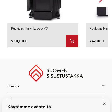
Puukiuas Narvi Luosto VS
Puukiuas Narvi
950,00
€
747,00
€
Osastot
Info
×
Käytämme evästeitä