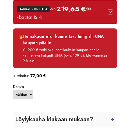
219,65 €
/kk
vain
TAKKAHUONE-TILI
· koroton 12 kk
Luottoaika
12 kk
Heinäkuun etu:
kannettava hiiligrilli UNA
Korko
0 %
kaupan päälle
Käsittelymaksu
3,90 €/kk
Yli 900 € verkkokauppatilauksiin kaupan päälle
kannettava hiiligrilli UNA (ovh. 139 €). Etu voimassa
Maksettava yhteensä
2 635,80 €
9.8 asti.
+ toimitus
77,00
€
Kahva
Löylykauha kiukaan mukaan?