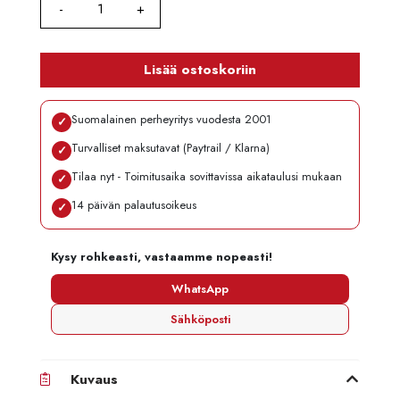
Lisää ostoskoriin
Suomalainen perheyritys vuodesta 2001
✓
Turvalliset maksutavat (Paytrail / Klarna)
✓
Tilaa nyt - Toimitusaika sovittavissa aikataulusi mukaan
✓
14 päivän palautusoikeus
✓
Kysy rohkeasti, vastaamme nopeasti!
WhatsApp
Sähköposti
Kuvaus