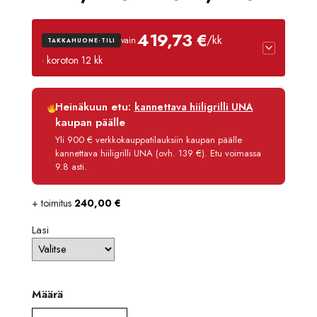
4990
419,73 €
/kk
vain
TAKKAHUONE-TILI
-
· koroton 12 kk
5390,
Luottoaika
12 kk
Heinäkuun etu:
kannettava hiiligrilli UNA
Korko
0 %
kaupan päälle
Käsittelymaksu
3,90 €/kk
Yli 900 € verkkokauppatilauksiin kaupan päälle
kannettava hiiligrilli UNA (ovh. 139 €). Etu voimassa
Maksettava yhteensä
5 036,80 €
9.8 asti.
+ toimitus
240,00
€
Lasi
Määrä
Määrä