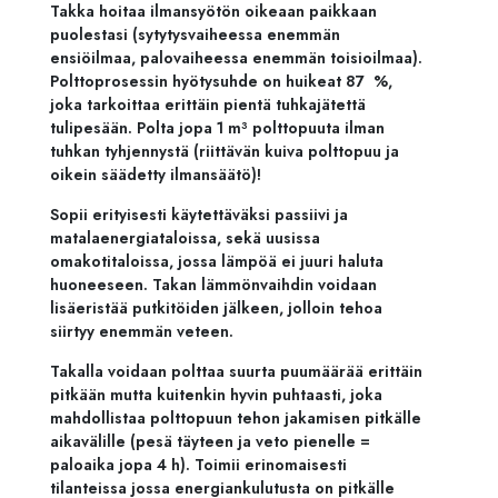
Takka hoitaa ilmansyötön oikeaan paikkaan
puolestasi (sytytysvaiheessa enemmän
ensiöilmaa, palovaiheessa enemmän toisioilmaa).
Polttoprosessin hyötysuhde on huikeat 87 %,
joka tarkoittaa erittäin pientä tuhkajätettä
tulipesään. Polta jopa 1 m³ polttopuuta ilman
tuhkan tyhjennystä (riittävän kuiva polttopuu ja
oikein säädetty ilmansäätö)!
Sopii erityisesti käytettäväksi passiivi ja
matalaenergiataloissa, sekä uusissa
omakotitaloissa, jossa lämpöä ei juuri haluta
huoneeseen. Takan lämmönvaihdin voidaan
lisäeristää putkitöiden jälkeen, jolloin tehoa
siirtyy enemmän veteen.
Takalla voidaan polttaa suurta puumäärää erittäin
pitkään mutta kuitenkin hyvin puhtaasti, joka
mahdollistaa polttopuun tehon jakamisen pitkälle
aikavälille (pesä täyteen ja veto pienelle =
paloaika jopa 4 h). Toimii erinomaisesti
tilanteissa jossa energiankulutusta on pitkälle