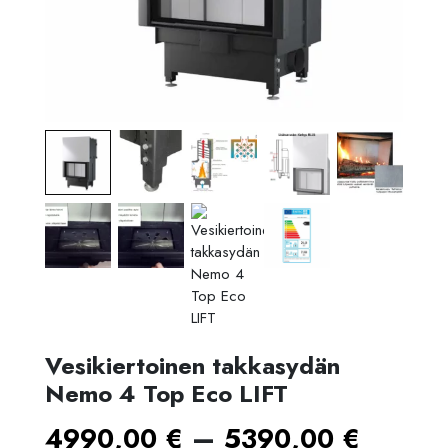
Vesikiertoinen takkasydän
Nemo 4 Top Eco LIFT
Hinta
–
4990,00
€
5390,00
€