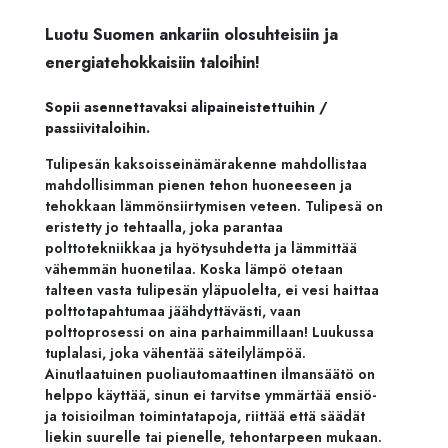
Luotu Suomen ankariin olosuhteisiin ja
energiatehokkaisiin taloihin!
Sopii asennettavaksi alipaineistettuihin /
passiivitaloihin.
Tulipesän kaksoisseinämärakenne mahdollistaa
mahdollisimman pienen tehon huoneeseen ja
tehokkaan lämmönsiirtymisen veteen. Tulipesä on
eristetty jo tehtaalla, joka parantaa
polttotekniikkaa ja hyötysuhdetta ja lämmittää
vähemmän huonetilaa. Koska lämpö otetaan
talteen vasta tulipesän yläpuolelta, ei vesi haittaa
polttotapahtumaa jäähdyttävästi, vaan
polttoprosessi on aina parhaimmillaan! Luukussa
tuplalasi, joka vähentää säteilylämpöä.
Ainutlaatuinen puoliautomaattinen ilmansäätö on
helppo käyttää, sinun ei tarvitse ymmärtää ensiö-
ja toisioilman toimintatapoja, riittää että säädät
liekin suurelle tai pienelle, tehontarpeen mukaan.