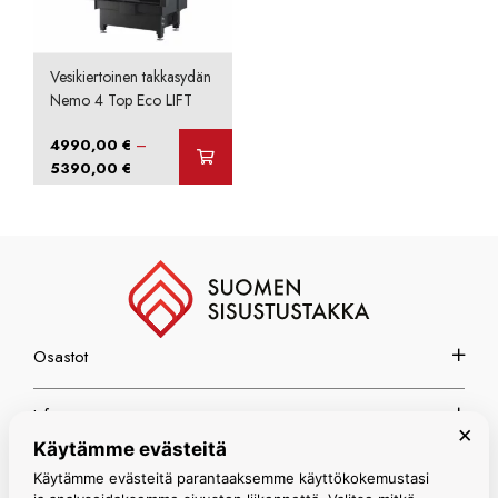
Vesikiertoinen takkasydän
Nemo 4 Top Eco LIFT
–
4990,00
€
Hintaluokka:
5390,00
€
4990,00 €
-
5390,00 €
Osastot
Info
×
Käytämme evästeitä
Espoon myymälä
Käytämme evästeitä parantaaksemme käyttökokemustasi