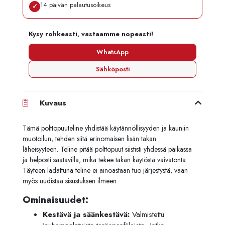
14 päivän palautusoikeus
✓
Kysy rohkeasti, vastaamme nopeasti!
WhatsApp
Sähköposti
Kuvaus
Tämä polttopuuteline yhdistää käytännöllisyyden ja kauniin
muotoilun, tehden siitä erinomaisen lisän takan
läheisyyteen. Teline pitää polttopuut siististi yhdessä paikassa
ja helposti saatavilla, mikä tekee takan käytöstä vaivatonta.
Täyteen ladattuna teline ei ainoastaan tuo järjestystä, vaan
myös uudistaa sisustuksen ilmeen.
Ominaisuudet:
Kestävä ja säänkestävä:
Valmistettu