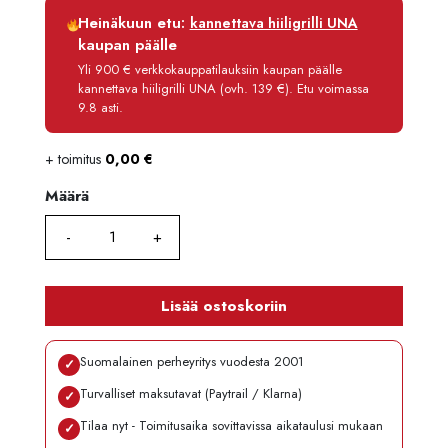
Luottoaika
12 kk
Heinäkuun etu:
kannettava hiiligrilli UNA
Korko
0 %
kaupan päälle
Käsittelymaksu
3,90 €/kk
Yli 900 € verkkokauppatilauksiin kaupan päälle
kannettava hiiligrilli UNA (ovh. 139 €). Etu voimassa
Maksettava yhteensä
240,80 €
9.8 asti.
+ toimitus
0,00
€
Määrä
Määrä
Lisää ostoskoriin
Suomalainen perheyritys vuodesta 2001
✓
Turvalliset maksutavat (Paytrail / Klarna)
✓
Tilaa nyt - Toimitusaika sovittavissa aikataulusi mukaan
✓