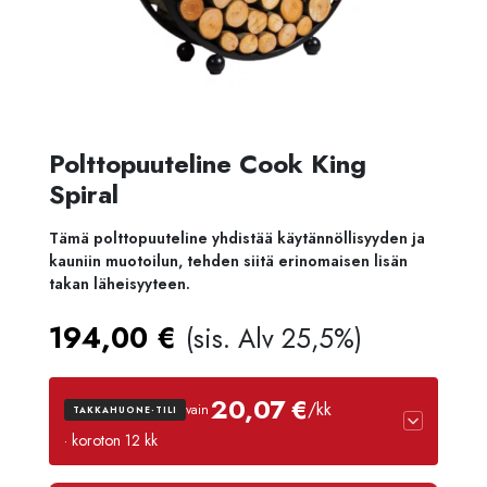
Polttopuuteline Cook King
Spiral
Tämä polttopuuteline yhdistää käytännöllisyyden ja
kauniin muotoilun, tehden siitä erinomaisen lisän
takan läheisyyteen.
194,00
€
(sis. Alv 25,5%)
20,07 €
/kk
vain
TAKKAHUONE-TILI
· koroton 12 kk