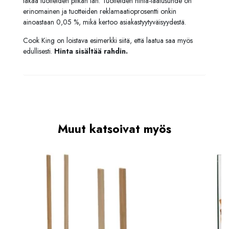
takaa tuotteiden pitkän iän. Tuotteiden hinta-laatusuhde on
erinomainen ja tuotteiden reklamaatioprosentti onkin
ainoastaan 0,05 %, mikä kertoo asiakastyytyväisyydestä.
Cook King on loistava esimerkki siitä, että laatua saa myös
edullisesti.
Hinta sisältää rahdin.
Muut katsoivat myös