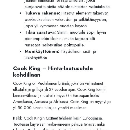
jauhemaalatuista teräsprofiileista, jotka
suojaavat tuotetta sääolosuhteiden vaikutuksilta.
Tukeva rakenne:
Hitsatut elementit takaavat
poikkeuksellisen vakauden ja pitkäikäisyyden,
jopa yli kymmenen vuoden käytön.
Tilaa säästävä:
Slimmi muotoilu sopii hyvin
pienempiinkin tiloihin, mutta tarjoaa silti
runsaasti säilytystilaa polttopuille.
Monikäyttöinen:
Täydellinen sisä- ja
ulkokäyttöön
Cook King – Hinta-laatusuhde
kohdillaan
Cook King on Puolalainen brändi, joka on valmistanut
ulkotulia ja grillejä yli 27 vuoden ajan. Cook King toimii
kansainvälisesti ja tuotteita myydään Euroopan lisäksi
Amerikassa, Aasiassa ja Afrikassa. Cook King on myynyt jo
yli 50 000 tuhatta tulisijaa ympäri maailman.
Kaikki Cook Kingin tuotteet tehdään käsin Euroopassa.
Tuotteissa käytetään raaka-aineena paksua terästä, mikä