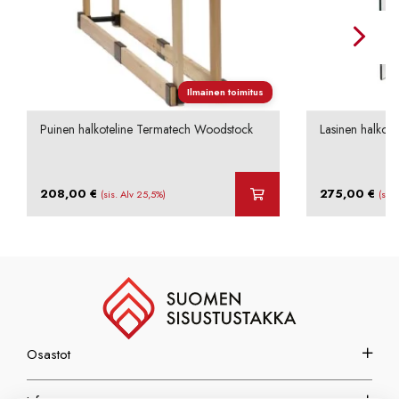
Ilmainen toimitus
Puinen halkoteline Termatech Woodstock
Lasinen halkote
208,00
€
275,00
€
(sis. Alv 25,5%)
(sis.
Osastot