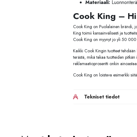
Materiaali:
Luonnonteräs
Cook King – Hi
Cook King on Puolalainen brändi, jok
King toimii kansainvälisesti ja tuott
Cook King on myynyt jo yli 50 000 t
Kaikki Cook Kingin tuotteet tehdään
terästä, mikä takaa tuotteiden pitkän
reklamaatioprosentti onkin ainoastaa
Cook King on loistava esimerkki siitä,
Tekniset tiedot