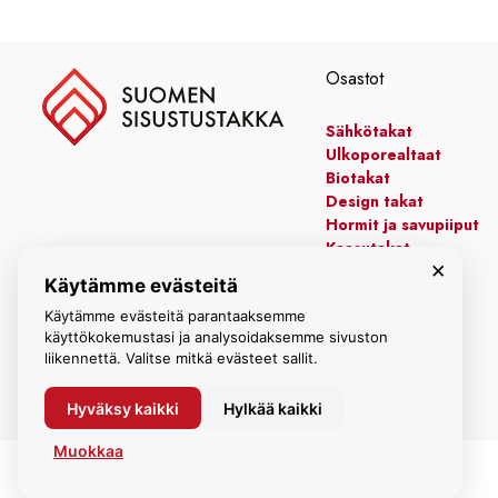
Osastot
Sähkötakat
Ulkoporealtaat
Biotakat
Design takat
Hormit ja savupiiput
Kaasutakat
×
Kiertoilmatakat
Käytämme evästeitä
Leivinuunit
Manttelitakat
Käytämme evästeitä parantaaksemme
käyttökokemustasi ja analysoidaksemme sivuston
liikennettä. Valitse mitkä evästeet sallit.
Hyväksy kaikki
Hylkää kaikki
Muokkaa