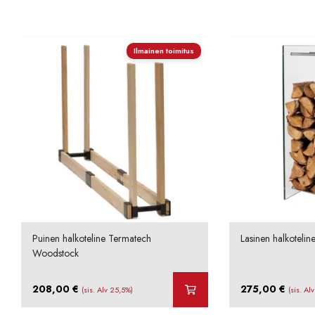
Ilmainen toimitus
Puinen halkoteline Termatech
Lasinen halkoteli
Woodstock
208,00
€
275,00
€
(sis. Alv 25,5%)
(sis. Al