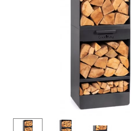
Palvelut
Kampanjat
Yhteystiedot
Pyydä tarjous
Projektit
Arkkitehdeille
Ostajan opas
Blogi
Yrityksemme
FAQ
Tulisija