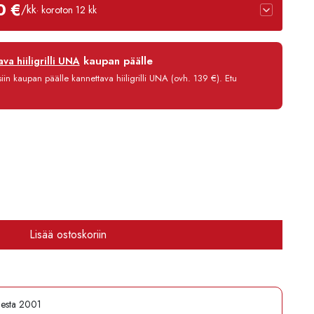
0 €
/kk
· koroton 12 kk
12 kk
kaupan päälle
va hiiligrilli UNA
0 %
in kaupan päälle kannettava hiiligrilli UNA (ovh. 139 €). Etu
3,90 €/kk
640,80 €
Lisää ostoskoriin
desta 2001