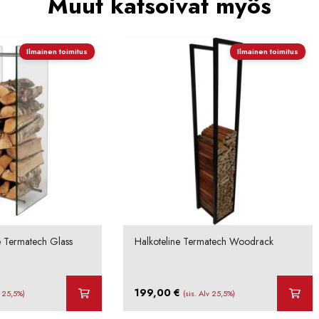
Muut katsoivat myös
Ilmainen toimitus
Ilmainen toimitus
ne Termatech Glass
Halkoteline Termatech Woodrack
199,00
€
v 25,5%)
(sis. Alv 25,5%)