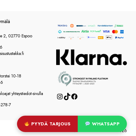
ymälä
ie 2, 02770 Espoo
86
sustustakka.fi
orstai 10-18
16
oajat yhteystiedot-sivulla
Instagram
TikTok
Facebook
4278-7
PYYDÄ TARJOUS
WHATSAPP
© Suomen Sisustustakka 2026