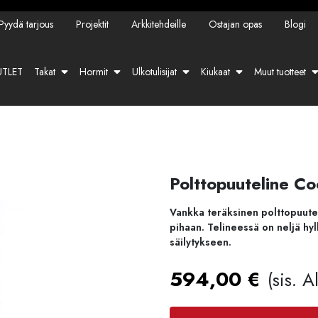
Pyydä tarjous
Projektit
Arkkitehdeille
Ostajan opas
Blogi
TLET
Takat
Hormit
Ulkotulisijat
Kiukaat
Muut tuotteet
Polttopuuteline C
Vankka teräksinen polttopuutel
pihaan. Telineessä on neljä hyll
säilytykseen.
594,00
€
(sis. 