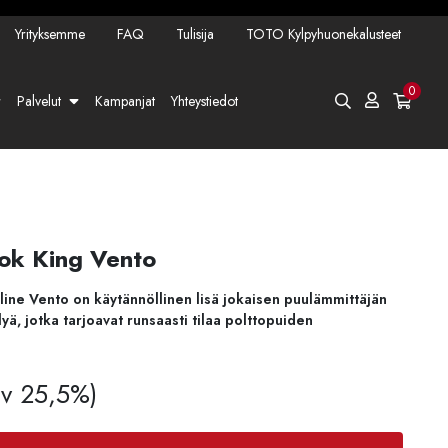
Yrityksemme
FAQ
Tulisija
TOTO Kylpyhuonekalusteet
0
Palvelut
Kampanjat
Yhteystiedot
ook King Vento
ine Vento on käytännöllinen lisä jokaisen puulämmittäjän
yä, jotka tarjoavat runsaasti tilaa polttopuiden
Alv 25,5%)