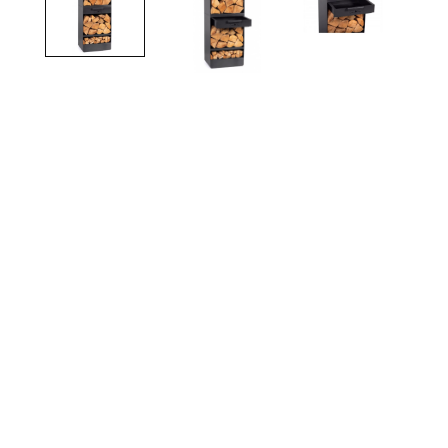
TOTO
Kylpyhuonekalusteet