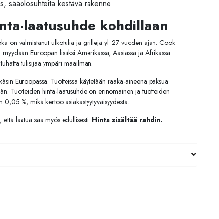
, sääolosuhteita kestävä rakenne
nta-laatusuhde kohdillaan
a on valmistanut ulkotulia ja grillejä yli 27 vuoden ajan. Cook
eita myydään Euroopan lisäksi Amerikassa, Aasiassa ja Afrikassa.
uhatta tulisijaa ympäri maailman.
 käsin Euroopassa. Tuotteissa käytetään raaka-aineena paksua
 iän. Tuotteiden hinta-laatusuhde on erinomainen ja tuotteiden
n 0,05 %, mikä kertoo asiakastyytyväisyydestä.
 että laatua saa myös edullisesti.
Hinta sisältää rahdin.