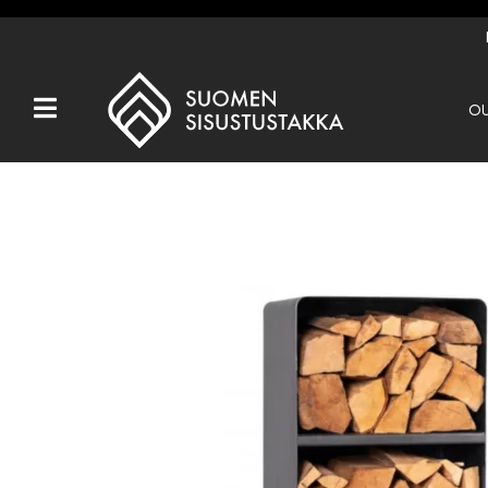
OU
Kaikki tuotteet
Tuotemerkit
OUTLET
Takat
Hormit
Ulkotulisijat
Kiukaat
Muut tuotteet