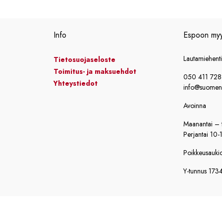
Info
Espoon my
Lautamiehent
Tietosuojaseloste
Toimitus- ja maksuehdot
050 411 72
Yhteystiedot
info@suomensi
Avoinna
Maanantai – t
Perjantai 10-
Poikkeusaukiol
Y-tunnus 173