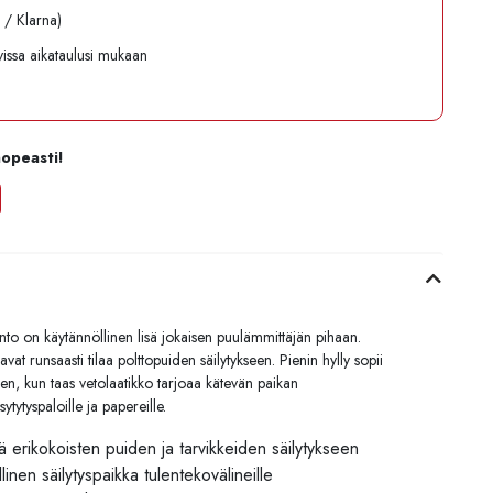
l / Klarna)
avissa aikataulusi mukaan
nopeasti!
nto on käytännöllinen lisä jokaisen puulämmittäjän pihaan.
avat runsaasti tilaa polttopuiden säilytykseen. Pienin hylly sopii
een, kun taas vetolaatikko tarjoaa kätevän paikan
 sytytyspaloille ja papereille.
yä erikokoisten puiden ja tarvikkeiden säilytykseen
inen säilytyspaikka tulentekovälineille