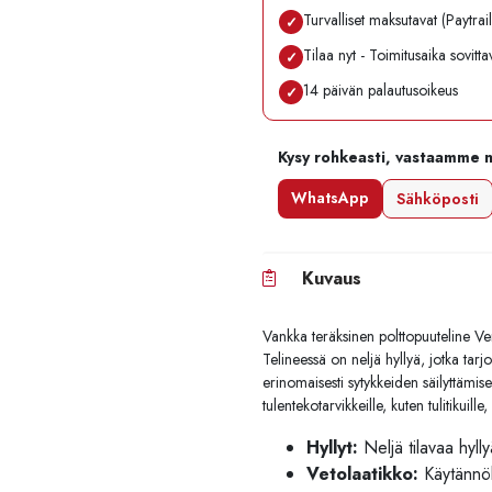
Turvalliset maksutavat (Paytrai
✓
Tilaa nyt - Toimitusaika sovitt
✓
14 päivän palautusoikeus
✓
Kysy rohkeasti, vastaamme 
WhatsApp
Sähköposti
Kuvaus
Vankka teräksinen polttopuuteline Ve
Telineessä on neljä hyllyä, jotka tarjo
erinomaisesti sytykkeiden säilyttämis
tulentekotarvikkeille, kuten tulitikuille,
Hyllyt:
Neljä tilavaa hyll
Vetolaatikko:
Käytännöll