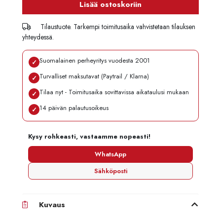
Lisää ostoskoriin
Tilaustuote. Tarkempi toimitusaika vahvistetaan tilauksen
yhteydessä.
Suomalainen perheyritys vuodesta 2001
✓
Turvalliset maksutavat (Paytrail / Klarna)
✓
Tilaa nyt - Toimitusaika sovittavissa aikataulusi mukaan
✓
14 päivän palautusoikeus
✓
Kysy rohkeasti, vastaamme nopeasti!
WhatsApp
Sähköposti
Kuvaus