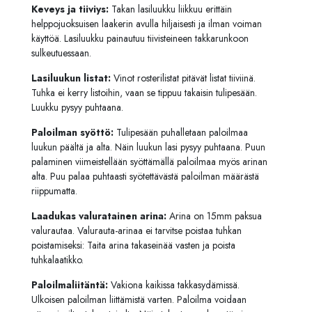
Keveys ja tiiviys:
Takan lasiluukku liikkuu erittäin
helppojuoksuisen laakerin avulla hiljaisesti ja ilman voiman
käyttöä. Lasiluukku painautuu tiivisteineen takkarunkoon
sulkeutuessaan.
Lasiluukun listat:
Vinot rosterilistat pitävät listat tiiviinä.
Tuhka ei kerry listoihin, vaan se tippuu takaisin tulipesään.
Luukku pysyy puhtaana.
Paloilman syöttö:
Tulipesään puhalletaan paloilmaa
luukun päältä ja alta. Näin luukun lasi pysyy puhtaana. Puun
palaminen viimeistellään syöttämällä paloilmaa myös arinan
alta. Puu palaa puhtaasti syötettävästä paloilman määrästä
riippumatta.
Laadukas valuratainen arina:
Arina on 15mm paksua
valurautaa. Valurauta-arinaa ei tarvitse poistaa tuhkan
poistamiseksi: Taita arina takaseinää vasten ja poista
tuhkalaatikko.
Paloilmaliitäntä:
Vakiona kaikissa takkasydämissä.
Ulkoisen paloilman liittämistä varten. Paloilma voidaan