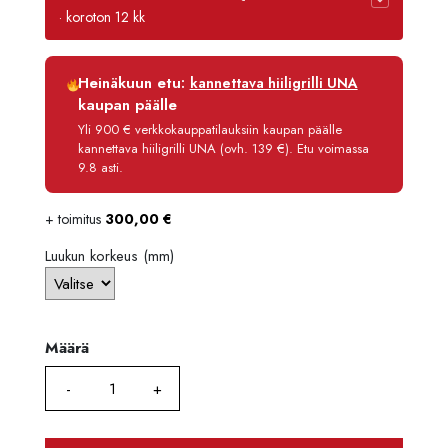
-
· koroton 12 kk
7762,
Luottoaika
12 kk
Heinäkuun etu:
kannettava hiiligrilli UNA
Korko
0 %
kaupan päälle
Käsittelymaksu
3,90 €/kk
Yli 900 € verkkokauppatilauksiin kaupan päälle
kannettava hiiligrilli UNA (ovh. 139 €). Etu voimassa
Maksettava yhteensä
7 618,80 €
9.8 asti.
+ toimitus
300,00
€
Luukun korkeus (mm)
Määrä
Määrä