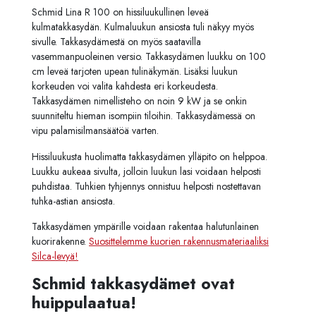
Schmid Lina R 100 on hissiluukullinen leveä
kulmatakkasydän. Kulmaluukun ansiosta tuli näkyy myös
sivulle. Takkasydämestä on myös saatavilla
vasemmanpuoleinen versio. Takkasydämen luukku on 100
cm leveä tarjoten upean tulinäkymän. Lisäksi luukun
korkeuden voi valita kahdesta eri korkeudesta.
Takkasydämen nimellisteho on noin 9 kW ja se onkin
suunniteltu hieman isompiin tiloihin. Takkasydämessä on
vipu palamisilmansäätöä varten.
Hissiluukusta huolimatta takkasydämen ylläpito on helppoa.
Luukku aukeaa sivulta, jolloin luukun lasi voidaan helposti
puhdistaa. Tuhkien tyhjennys onnistuu helposti nostettavan
tuhka-astian ansiosta.
Takkasydämen ympärille voidaan rakentaa halutunlainen
kuorirakenne.
Suosittelemme kuorien rakennusmateriaaliksi
Silca-levyä!
Schmid takkasydämet ovat
huippulaatua!