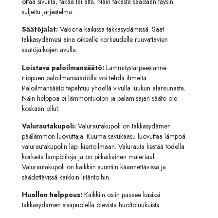
ottaa sivuilta, takaa tai alta. Näin takasta saadaan täysin
suljettu järjestelmä.
Säätöjalat:
Vakiona kaikissa takkasydämissä. Saat
takkasydämesi aina oikealle korkeudelle ruuvattavien
säätöjalkojen avulla.
Loistava paloilmansäätö:
Lämmitystarpeestanne
riippuen paloilmansäädöllä voi tehdä ihmeitä.
Paloilmansäätö tapahtuu yhdellä vivulla luukun alareunasta.
Näin helppoa ei lämmöntuoton ja palamisajan säätö ole
koskaan ollut.
Valurautakupoli:
Valurautakupoli on takkasydämen
päälämmön luovuttaja. Kuuma savukaasu luovuttaa lämpöä
valurautakupolin läpi kiertoilmaan. Valurauta kestää todella
korkeita lämpötiloja ja on pitkäikäinen materiaali.
Valurautakupoli on kaikkiin suuntiin käännettävissä ja
säädettävissä kaikkiin liitäntöihin.
Huollon helppous:
Kaikkiin osiin pääsee käsiksi
takkasydämen sisäpuolella olevista huoltoluukuista.