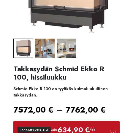
Takkasydän Schmid Ekko R
100, hissiluukku
Schmid Ekko R 100 on tyylikäs kulmaluukullinen
takkasydän.
Hintal
–
7572,00
€
7762,00
€
7572,
634,90 €
/kk
vain
TAKKAHUONE-TILI