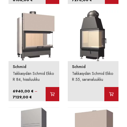
7660,00 €
6828,00 €
-
-
8108,00 €
7276,00 €
Schmid
Schmid
Takkasydän Schmid Ekko
Takkasydän Schmid Ekko
R 84, hissiluukku
R 55, saranaluukku
–
6940,00
€
Hintaluokka:
7129,00
€
6940,00 €
-
7129,00 €