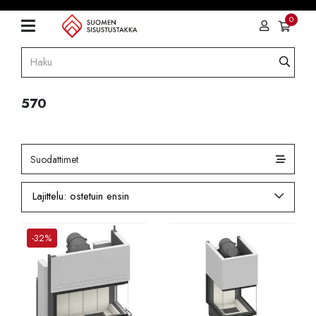
0
570
Suodattimet
-32%