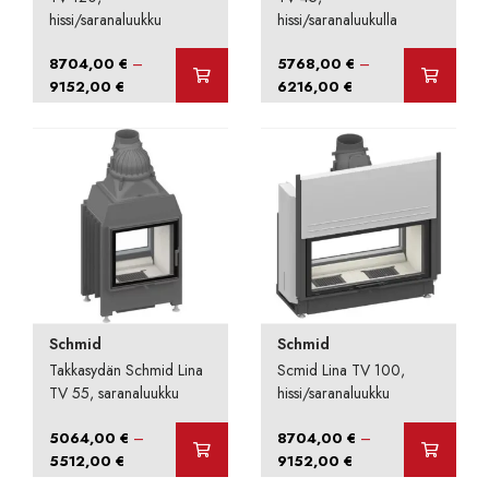
hissi/saranaluukku
hissi/saranaluukulla
–
–
8704,00
€
5768,00
€
Hintaluokka:
Hintaluokka:
9152,00
€
6216,00
€
8704,00 €
5768,00 €
-
-
9152,00 €
6216,00 €
Schmid
Schmid
Takkasydän Schmid Lina
Scmid Lina TV 100,
TV 55, saranaluukku
hissi/saranaluukku
–
–
5064,00
€
8704,00
€
Hintaluokka:
Hintaluokka:
5512,00
€
9152,00
€
5064,00 €
8704,00 €