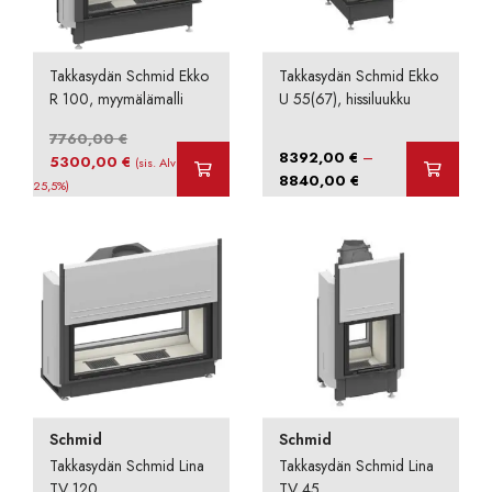
Takkasydän Schmid Ekko
Takkasydän Schmid Ekko
R 100, myymälämalli
U 55(67), hissiluukku
7760,00
€
–
8392,00
€
Alkuperäinen
Nykyinen
5300,00
€
(sis. Alv
Hintaluokka:
8840,00
€
hinta
hinta
25,5%)
8392,00 €
oli:
on:
-
7760,00 €.
5300,00 €.
8840,00 €
Schmid
Schmid
Takkasydän Schmid Lina
Takkasydän Schmid Lina
TV 120,
TV 45,