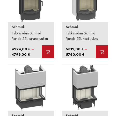
Schmid
Schmid
Takkasydän Schmid
Takkasydän Schmid
Ronda 55, saranaluukku
Ronda 55, hissiluukku
–
–
4224,00
€
5312,00
€
Hintaluokka:
Hintaluokka:
4799,00
€
5760,00
€
4224,00 €
5312,00 €
-
-
4799,00 €
5760,00 €
Schmid
Schmid