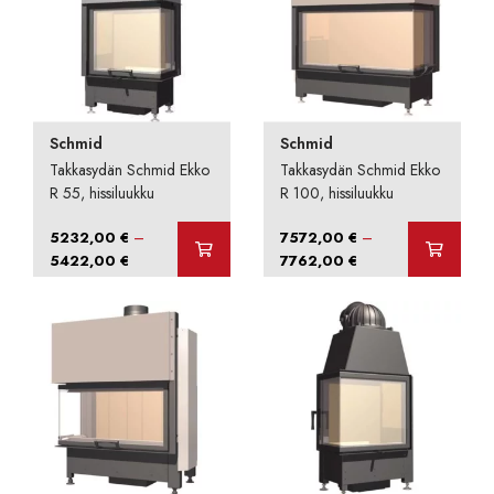
Schmid
Schmid
Takkasydän Schmid Ekko
Takkasydän Schmid Ekko
R 55, hissiluukku
R 100, hissiluukku
–
–
5232,00
€
7572,00
€
Hintaluokka:
Hintaluokka:
5422,00
€
7762,00
€
5232,00 €
7572,00 €
-
-
5422,00 €
7762,00 €