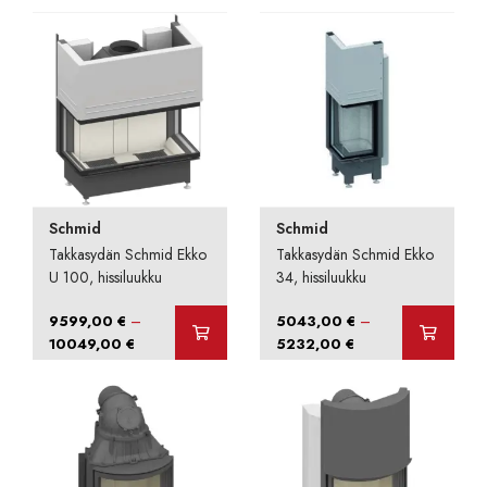
-
-
5512,00 €
9152,00 €
Schmid
Schmid
Takkasydän Schmid Ekko
Takkasydän Schmid Ekko
U 100, hissiluukku
34, hissiluukku
–
–
9599,00
€
5043,00
€
Hintaluokka:
Hintaluokka:
10049,00
€
5232,00
€
9599,00 €
5043,00 €
-
-
10049,00 €
5232,00 €