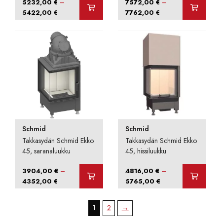
–
–
5232,00
€
7572,00
€
Hintaluokka:
Hintaluokka:
5422,00
€
7762,00
€
5232,00 €
7572,00 €
-
-
5422,00 €
7762,00 €
Schmid
Schmid
Takkasydän Schmid Ekko
Takkasydän Schmid Ekko
45, saranaluukku
45, hissiluukku
–
–
3904,00
€
4816,00
€
Hintaluokka:
Hintaluokka:
4352,00
€
5765,00
€
3904,00 €
4816,00 €
-
-
1
2
→
4352,00 €
5765,00 €