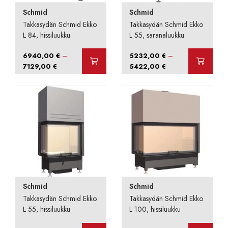
Schmid
Schmid
Takkasydän Schmid Ekko
Takkasydän Schmid Ekko
L 84, hissiluukku
L 55, saranaluukku
–
–
6940,00
€
5232,00
€
Hintaluokka:
Hintaluokka:
7129,00
€
5422,00
€
6940,00 €
5232,00 €
-
-
7129,00 €
5422,00 €
Schmid
Schmid
Takkasydän Schmid Ekko
Takkasydän Schmid Ekko
L 55, hissiluukku
L 100, hissiluukku