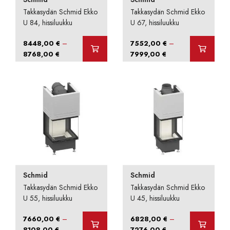
Takkasydän Schmid Ekko
Takkasydän Schmid Ekko
U 84, hissiluukku
U 67, hissiluukku
–
–
8448,00
€
7552,00
€
Hintaluokka:
Hintaluokka:
8768,00
€
7999,00
€
8448,00 €
7552,00 €
-
-
8768,00 €
7999,00 €
Schmid
Schmid
Takkasydän Schmid Ekko
Takkasydän Schmid Ekko
U 55, hissiluukku
U 45, hissiluukku
–
–
7660,00
€
6828,00
€
Hintaluokka:
Hintaluokka:
8108,00
€
7276,00
€