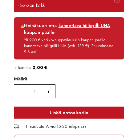
· koroton 12 kk
Luottoaika
12 kk
Heinäkuun etu:
kannettava hiiligrilli UNA
Korko
0 %
kaupan päälle
Käsittelymaksu
3,90 €/kk
Yli 900 € verkkokauppatilauksiin kaupan päälle
kannettava hiiligrilli UNA (ovh. 139 €). Etu voimassa
Maksettava yhteensä
2 245,80 €
9.8 asti.
+ toimitus
0,00
€
Määrä
Määrä
Lisää ostoskoriin
Tilaustuote. Arvio 15-20 arkipäivää.