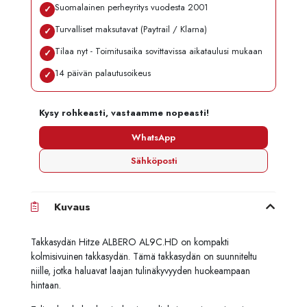
Suomalainen perheyritys vuodesta 2001
✓
Turvalliset maksutavat (Paytrail / Klarna)
✓
Tilaa nyt - Toimitusaika sovittavissa aikataulusi mukaan
✓
14 päivän palautusoikeus
✓
Kysy rohkeasti, vastaamme nopeasti!
WhatsApp
Sähköposti
Kuvaus
Takkasydän Hitze ALBERO AL9C.HD on kompakti
kolmisivuinen takkasydän. Tämä takkasydän on suunniteltu
niille, jotka haluavat laajan tulinäkyvyyden huokeampaan
hintaan.