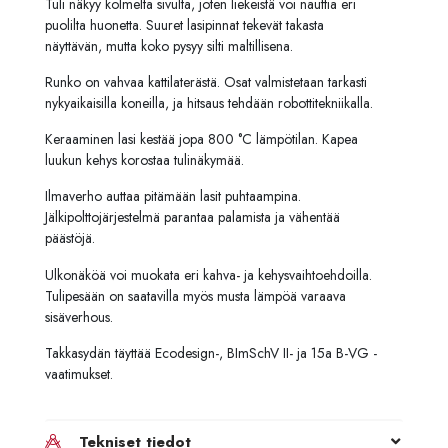
Tuli näkyy kolmelta sivulta, joten liekeistä voi nauttia eri
puolilta huonetta. Suuret lasipinnat tekevät takasta
näyttävän, mutta koko pysyy silti maltillisena.
Runko on vahvaa kattilaterästä. Osat valmistetaan tarkasti
nykyaikaisilla koneilla, ja hitsaus tehdään robottitekniikalla.
Keraaminen lasi kestää jopa 800 °C lämpötilan. Kapea
luukun kehys korostaa tulinäkymää.
Ilmaverho auttaa pitämään lasit puhtaampina.
Jälkipolttojärjestelmä parantaa palamista ja vähentää
päästöjä.
Ulkonäköä voi muokata eri kahva- ja kehysvaihtoehdoilla.
Tulipesään on saatavilla myös musta lämpöä varaava
sisäverhous.
Takkasydän täyttää Ecodesign-, BImSchV II- ja 15a B-VG -
vaatimukset.
Tekniset tiedot