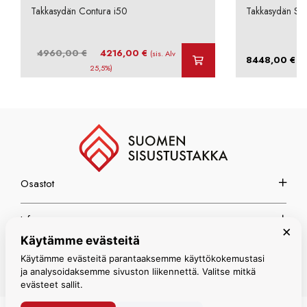
Takkasydän Contura i50
Takkasydän Sch
Alkuperäinen
Nykyinen
4960,00
€
4216,00
€
(sis. Alv
–
8448,00
€
hinta
hinta
25,5%)
oli:
on:
4960,00 €.
4216,00 €.
Osastot
Info
×
Käytämme evästeitä
Espoon myymälä
Käytämme evästeitä parantaaksemme käyttökokemustasi
ja analysoidaksemme sivuston liikennettä. Valitse mitkä
evästeet sallit.