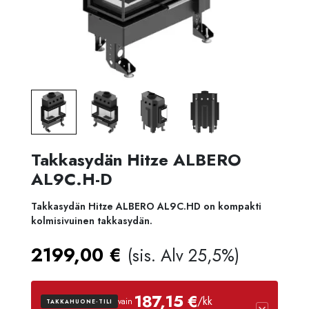
Takkasydän Hitze ALBERO
AL9C.H-D
Takkasydän Hitze ALBERO AL9C.HD on kompakti
kolmisivuinen takkasydän.
2199,00
€
(sis. Alv 25,5%)
187,15 €
/kk
vain
TAKKAHUONE-TILI