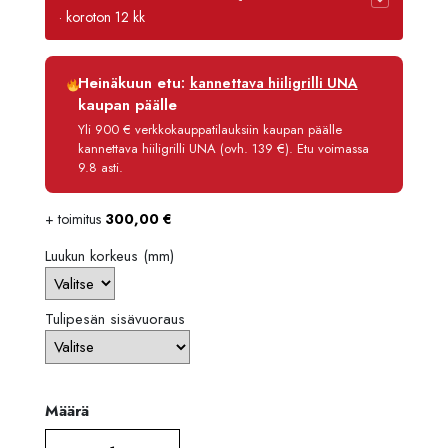
-
· koroton 12 kk
8840,
Luottoaika
12 kk
Heinäkuun etu:
kannettava hiiligrilli UNA
Korko
0 %
kaupan päälle
Käsittelymaksu
3,90 €/kk
Yli 900 € verkkokauppatilauksiin kaupan päälle
kannettava hiiligrilli UNA (ovh. 139 €). Etu voimassa
Maksettava yhteensä
8 438,80 €
9.8 asti.
+ toimitus
300,00
€
Luukun korkeus (mm)
Tulipesän sisävuoraus
Määrä
Määrä