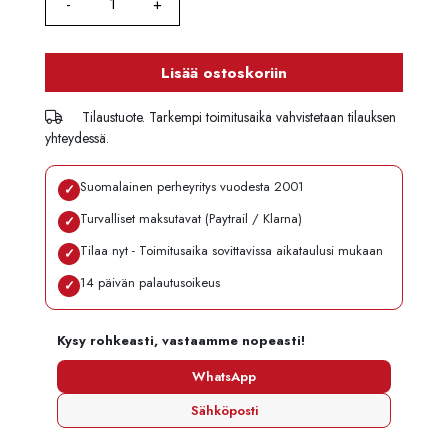
Lisää ostoskoriin
Tilaustuote. Tarkempi toimitusaika vahvistetaan tilauksen
yhteydessä.
Suomalainen perheyritys vuodesta 2001
✓
Turvalliset maksutavat (Paytrail / Klarna)
✓
Tilaa nyt - Toimitusaika sovittavissa aikataulusi mukaan
✓
14 päivän palautusoikeus
✓
Kysy rohkeasti, vastaamme nopeasti!
WhatsApp
Sähköposti