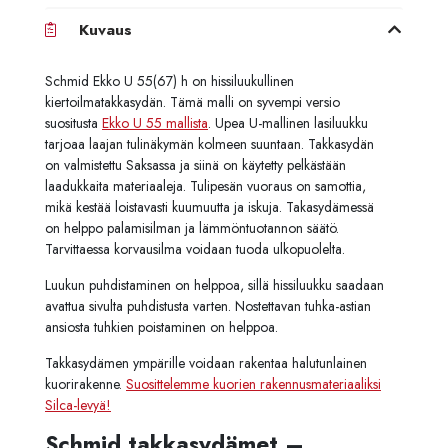
Kuvaus
Schmid Ekko U 55(67) h on hissiluukullinen
kiertoilmatakkasydän. Tämä malli on syvempi versio
suositusta
Ekko U 55 mallista
. Upea U-mallinen lasiluukku
tarjoaa laajan tulinäkymän kolmeen suuntaan. Takkasydän
on valmistettu Saksassa ja siinä on käytetty pelkästään
laadukkaita materiaaleja. Tulipesän vuoraus on samottia,
mikä kestää loistavasti kuumuutta ja iskuja. Takasydämessä
on helppo palamisilman ja lämmöntuotannon säätö.
Tarvittaessa korvausilma voidaan tuoda ulkopuolelta.
Luukun puhdistaminen on helppoa, sillä hissiluukku saadaan
avattua sivulta puhdistusta varten. Nostettavan tuhka-astian
ansiosta tuhkien poistaminen on helppoa.
Takkasydämen ympärille voidaan rakentaa halutunlainen
kuorirakenne.
Suosittelemme kuorien rakennusmateriaaliksi
Silca-levyä!
Schmid takkasydämet –