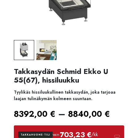
Takkasydän Schmid Ekko U
55(67), hissiluukku
Tyylikäs hissiluukullinen takkasydän, joka tarjoaa
laajan tulinäkymän kolmeen suuntaan.
Hinta
–
8392,00
€
8840,00
€
8392,
703,23 €
/kk
vain
TAKKAHUONE-TILI