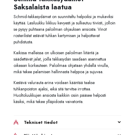
Saksalaista laatua
Schmid-takkasydämet on suunniteltu helpoiksi ja mukaviksi
käyttää. Lasiluukku liikkuu kevyesti ja sulkeutuu tiiviisti, jolloin
se pysyy puhtaana paloilman ohjauksen ansiosta. Vinot
rosterilistat estävät tuhkan kertymisen ja helpottavat
puhdistusta.
Kaikissa malleissa on ulkoisen paloilman liitäntä ja
säädettävät jalat, joilla takkasydän saadaan asennettua
oikeaan korkeuteen. Paloilmaa ohjataan yhdellä vivulla,
mikä tekee palamisen hallinnasta helppoa ja sujuvaa.
Kestävä valurauta-arina voidaan kääntää taakse
tuhkanpoiston ajaksi, eikä sitä tarvitse irrottaa.
Huoltoluukkujen ansiosta kaikkiin osiin pääsee helposti
käsiksi, mikä tekee ylläpidosta vaivatonta.
Tekniset tiedot