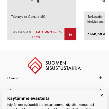
Takkasydän Contura i50
Takkasydän Sch
hissi/saranaluu
Alkuperäinen
Nykyinen
4960,00
€
4216,00
€
(sis. Alv
–
6460,00
€
hinta
hinta
25,5%)
oli:
on:
4960,00 €.
4216,00 €.
Osastot
Info
×
Käytämme evästeitä
Espoon myymälä
Käytämme evästeitä parantaaksemme käyttökokemustasi