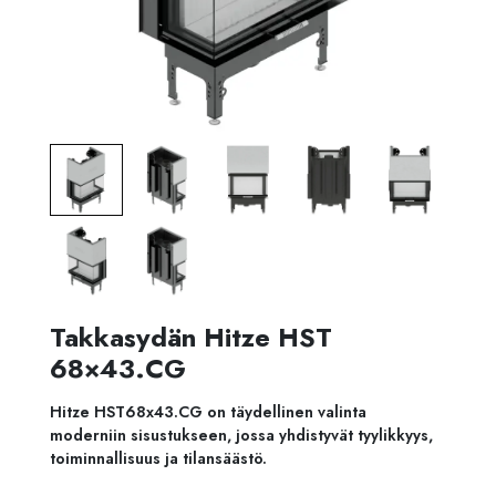
Takkasydän Hitze HST
68×43.CG
Hitze HST68x43.CG on täydellinen valinta
moderniin sisustukseen, jossa yhdistyvät tyylikkyys,
toiminnallisuus ja tilansäästö.