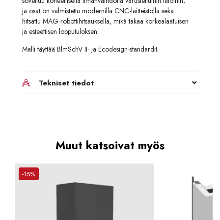
soveltuu koneellisella ilmanvaihdolla varustettuihin taloihin,
ja osat on valmistettu modernilla CNC-laitteistolla sekä
hitsattu MAG-robottihitsauksella, mikä takaa korkealaatuisen
ja esteettisen lopputuloksen.
Malli täyttää BlmSchV II- ja Ecodesign-standardit.
Tekniset tiedot
Muut katsoivat myös
-15%