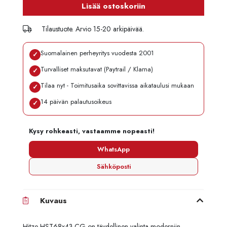
Lisää ostoskoriin
Tilaustuote. Arvio 15-20 arkipäivää.
Suomalainen perheyritys vuodesta 2001
✓
Turvalliset maksutavat (Paytrail / Klarna)
✓
Tilaa nyt - Toimitusaika sovittavissa aikataulusi mukaan
✓
14 päivän palautusoikeus
✓
Kysy rohkeasti, vastaamme nopeasti!
WhatsApp
Sähköposti
Kuvaus
Hitze HST68x43.CG on täydellinen valinta moderniin