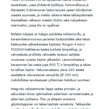
sisustukseen, jossa yhdistyvät tyylikkyys, toiminnallisuus ja
tilansäästö. Kolmisivuinen lasitus tarjoaa upean tulinäkymän
useasta suunnasta, ja matala rakenne tekee takkasydämestä
ihanteellisen ratkaisun mataliin tiloihin sekä nykyaikaisiin
interöreihin, joissa tila on rajallinen.
Ritilätön tulipesä on helppo puhdistaa tuhkaimurilla, ja
keraamibetonivuoraus parantaa hyötysuhdetta sekä takaa
kestävyyden pitkäaikaisessa käytössä. Rungon 4 mm:n
P265GH-kattilateräs kestää korkeita lämpötiloja, ja
vahvistetusta profiilista valmistettu teräsovi säilyttää
muotonsa vuosien käytön jälkeenkin. Lämmönkestävä
keraaminen lasi sietää jopa 800 °C:n lämpötiloja ja takaa
turvallisen käytön. Vakiovarusteena oleva 360 astetta
säädettävä valurautainen savuyhde (Ø 200 mm)
mahdollistaa savukaasujen johtamisen haluttuun suuntaan.
Integroitu neliasentoinen läppä säätää primääri- ja
sekundääri-ilmaa optimaalisen palamisen varmistamiseksi ja
pitää lasin puhtaana. Ylös- ja alaspäin avautuva
giljotiinityppinen ovi tekee käytöstä vaivatonta. Takkasydän