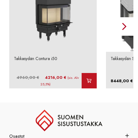
Takkasydän Contura i50
Takkasydän Sch
Alkuperäinen
Nykyinen
4960,00
€
4216,00
€
(sis. Alv
–
8448,00
€
hinta
hinta
25,5%)
oli:
on:
4960,00 €.
4216,00 €.
Osastot