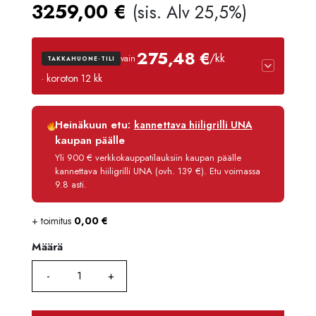
3259,00
€
(sis. Alv 25,5%)
275,48 €
/kk
vain
TAKKAHUONE-TILI
· koroton 12 kk
Luottoaika
12 kk
Heinäkuun etu:
kannettava hiiligrilli UNA
Korko
0 %
kaupan päälle
Käsittelymaksu
3,90 €/kk
Yli 900 € verkkokauppatilauksiin kaupan päälle
kannettava hiiligrilli UNA (ovh. 139 €). Etu voimassa
Maksettava yhteensä
3 305,80 €
9.8 asti.
+ toimitus
0,00
€
Määrä
Määrä