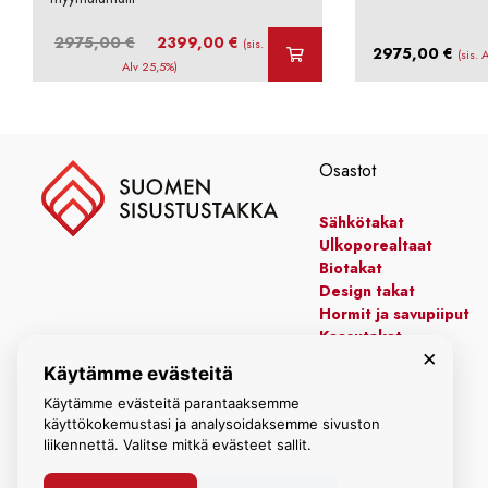
Alkuperäinen
Nykyinen
2975,00
€
2399,00
€
(sis.
2975,00
€
(sis. 
hinta
hinta
Alv 25,5%)
oli:
on:
2975,00 €.
2399,00 €.
Osastot
Sähkötakat
Ulkoporealtaat
Biotakat
Design takat
Hormit ja savupiiput
Kaasutakat
×
Kiertoilmatakat
Käytämme evästeitä
Leivinuunit
Manttelitakat
Käytämme evästeitä parantaaksemme
käyttökokemustasi ja analysoidaksemme sivuston
liikennettä. Valitse mitkä evästeet sallit.