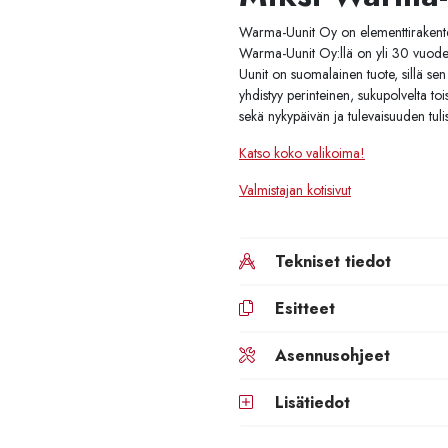
Warma-Uunit Oy on elementtirakenteis
Warma-Uunit Oy:llä on yli 30 vuoden 
Uunit on suomalainen tuote, sillä s
yhdistyy perinteinen, sukupolvelta to
sekä nykypäivän ja tulevaisuuden tulisi
Katso koko valikoima!
Valmistajan kotisivut
Tekniset tiedot
Esitteet
Asennusohjeet
Lisätiedot