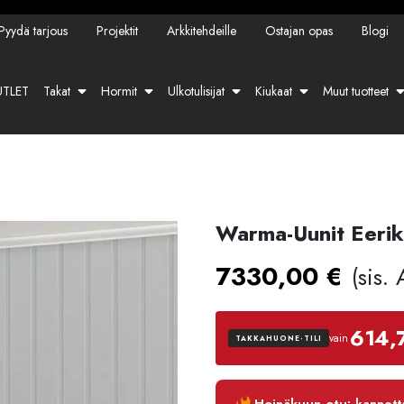
Pyydä tarjous
Projektit
Arkkitehdeille
Ostajan opas
Blogi
TLET
Takat
Hormit
Ulkotulisijat
Kiukaat
Muut tuotteet
Warma-Uunit Eeri
7330,00
€
(sis.
614,
vain
TAKKAHUONE-TILI
Luottoaika