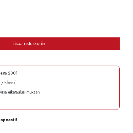
Lisää ostoskoriin
desta 2001
l / Klarna)
avissa aikataulusi mukaan
nopeasti!