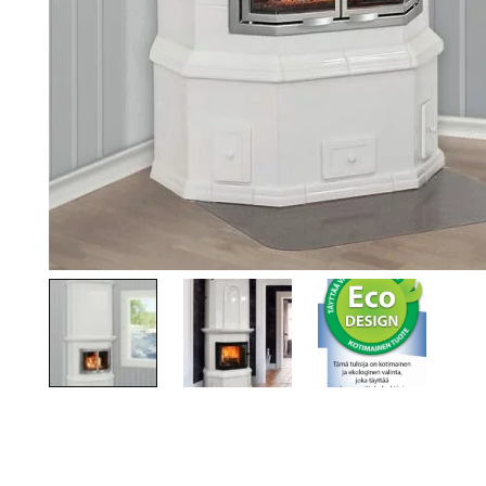
TOTO
Kylpyhuonekalusteet