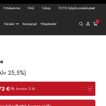
Yrityksemme
FAQ
Tulisija
TOTO Kylpyhuonekalusteet
0
Palvelut
Kampanjat
Yhteystiedot
ka
 Alv 25,5%)
73 €
/kk
· koroton 12 kk
12 kk