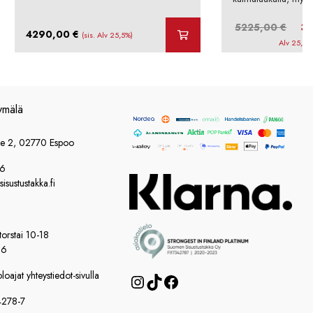
Alkup
5225,00
€
3
4290,00
€
(sis. Alv 25,5%)
hinta
Alv 25,5%
oli:
5225,
ymälä
ie 2, 02770 Espoo
86
sustustakka.fi
orstai 10-18
16
oajat yhteystiedot-sivulla
Instagram
TikTok
Facebook
4278-7