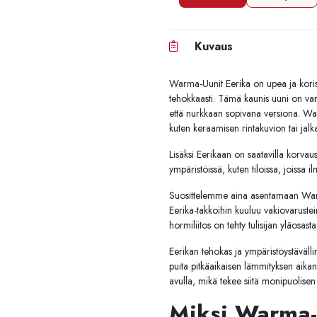
Kuvaus
Warma-Uunit Eerika on upea ja koris
tehokkaasti. Tämä kaunis uuni on varu
että nurkkaan sopivana versiona. Warm
kuten keraamisen rintakuvion tai jalkal
Lisäksi Eerikaan on saatavilla korvau
ympäristöissä, kuten tiloissa, joissa i
Suosittelemme aina asentamaan Warma-
Eerika-takkoihin kuuluu vakiovarustein
hormiliitos on tehty tulisijan yläosasta
Eerikan tehokas ja ympäristöystävälli
puita pitkäaikaisen lämmityksen aikana
avulla, mikä tekee siitä monipuolise
Miksi Warma-