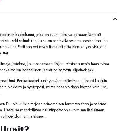
teellinen kaakeliuuni, joka on suunniteltu varaamaan lämpöä
stettu erkkeriluukuilla, ja se on saatavilla sekä suoraseinämallina
a-Uunit Eerikaan voi myös lisätä erilaisia hienoja yksityiskohtia,
istat.
silmajärjestelmä, joka parantaa tulisijan toimintaa myös haastavissa
lmanvaihto on koneellinen ja tilat on asetettu alipaineiseksi.
Uunit Eerika-kaakeliuunit ylä-/päältäliitoksena. Lisäksi kaikkiin
a tuplakierto ja sytytyspelti, mutta näitä voidaan käyttää vain, jos
.
nen Puupihi-tulisija tarjoaa erinomaisen lämmitystehon ja säästää
. Lisäksi se mahdollistaa pelletinpolttoon siirtymisen lisälaitteen
n vaihtoehdon lämmitykseen.
Uunit?