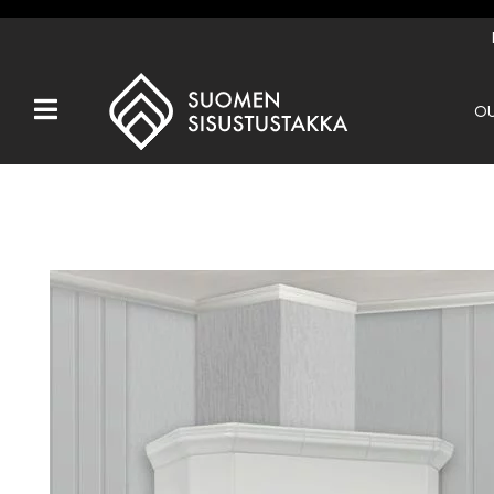
OU
Kaikki tuotteet
Tuotemerkit
OUTLET
Takat
Hormit
Ulkotulisijat
Kiukaat
Muut tuotteet