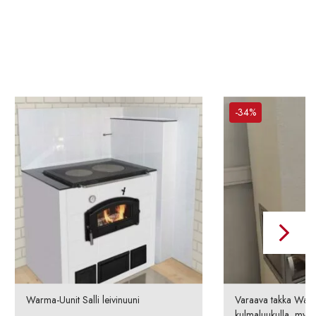
-34%
Warma-Uunit Salli leivinuuni
Varaava takka Warm
kulmaluukulla, myym