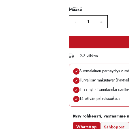
Määrä
Määrä
2-3 viikkoa
Suomalainen perheyritys vuo
✓
Turvalliset maksutavat (Paytrai
✓
Tilaa nyt - Toimitusaika sovitt
✓
14 päivän palautusoikeus
✓
Kysy rohkeasti, vastaamme 
WhatsApp
Sähköposti