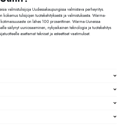
ia valmistulisijoja Uudessakaupungissa valmistava perheyritys.
kokemus tulisijojen tuotekehityksestä ja valmistuksesta. Warma-
en kotimaisuusaste on lähes 100 prosenttinen. Warma-Uuneissa
iselle säilynyt uuniosaaminen, nykyaikainen teknologia ja tuotekehitys
jatuotteelle asettamat tekniset ja esteettiset vaatimukset.