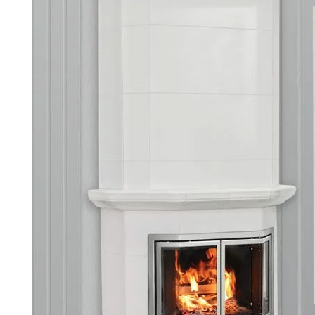
Palvelut
Kampanjat
Yhteystiedot
Pyydä tarjous
Projektit
Arkkitehdeille
Ostajan opas
Blogi
Yrityksemme
FAQ
Tulisija