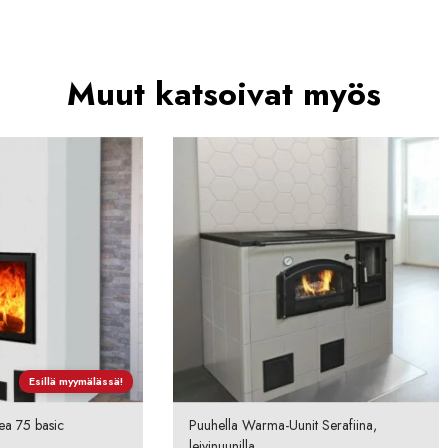
Muut katsoivat myös
Esillä myymälässä!
ea 75 basic
Puuhella Warma-Uunit Serafiina,
leivinuunilla