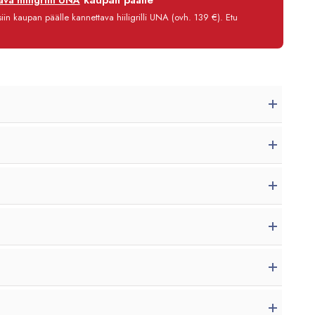
kaupan päälle
va hiiligrilli UNA
0 %
in kaupan päälle kannettava hiiligrilli UNA (ovh. 139 €). Etu
3,90 €/kk
7 376,80 €