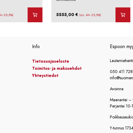
5555,00
€
Alv 25,5%)
(sis. Alv 25,5%)
Info
Espoon my
Lautamiehent
Tietosuojaseloste
Toimitus- ja maksuehdot
050 411 72
Yhteystiedot
info@suomensi
Avoinna
Maanantai – t
Perjantai 10-
Poikkeusaukiol
Y-tunnus 173