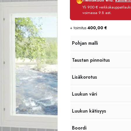
Heinäkuun etu:
kannetta
Korko
Yli 900 € verkkokauppatilauksi
Käsittelymaksu
voimassa 9.8 asti.
Maksettava yhteensä
+ toimitus
400,00
€
Pohjan malli
Taustan pinnoitus
Lisäkorotus
Luukun väri
Luukun kätisyys
Boordi