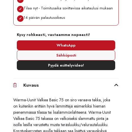
Tilaa nyt - Toimitusaika sovittavissa aikataulusi mukaan
✓
14 päivän palautusoikeus
✓
Kysy rohkeasti, vastaamme nopeasti!
WhatsApp
Sähköposti
Pyydä esittelyvideo!
Kuvaus
Warma-Uunit Valkea Basic 75 on siro varaava takka, joka
on kuitenkin erittäin hyvä lämmittäjä esimerkiksi hieman
pienemmässä tilassa tai lisälämmönlähteenä. Warma-Uunit
Valkea Basic 75 takassa on valkoiseksi slammattu pinta ja
isolla lasilla varustettu musta teräsluukku/valurautaluukku.
Korotuskerrosten avulla takkaan saa lisättyä varauskykyä