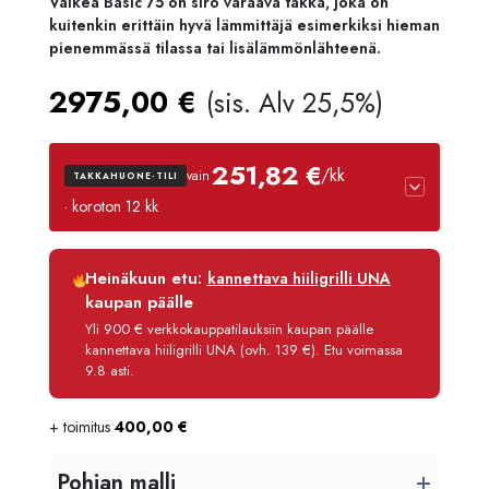
Valkea Basic 75 on siro varaava takka, joka on
kuitenkin erittäin hyvä lämmittäjä esimerkiksi hieman
pienemmässä tilassa tai lisälämmönlähteenä.
2975,00
€
(sis. Alv 25,5%)
251,82 €
/kk
vain
TAKKAHUONE-TILI
· koroton 12 kk
Luottoaika
12 kk
Heinäkuun etu:
kannettava hiiligrilli UNA
Korko
0 %
kaupan päälle
Käsittelymaksu
3,90 €/kk
Yli 900 € verkkokauppatilauksiin kaupan päälle
kannettava hiiligrilli UNA (ovh. 139 €). Etu voimassa
Maksettava yhteensä
3 021,80 €
9.8 asti.
+ toimitus
400,00
€
Pohjan malli