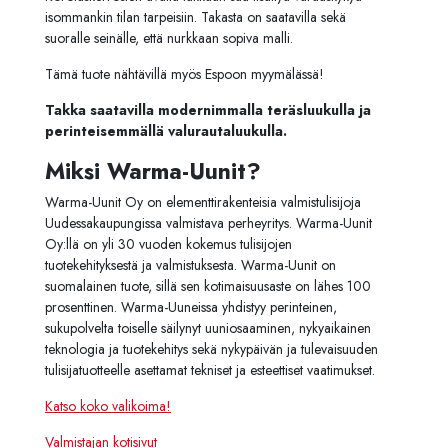
isommankin tilan tarpeisiin. Takasta on saatavilla sekä
suoralle seinälle, että nurkkaan sopiva malli.
Tämä tuote nähtävillä myös Espoon myymälässä!
Takka saatavilla modernimmalla teräsluukulla ja
perinteisemmällä valurautaluukulla.
Miksi Warma-Uunit?
Warma-Uunit Oy on elementtirakenteisia valmistulisijoja
Uudessakaupungissa valmistava perheyritys. Warma-Uunit
Oy:llä on yli 30 vuoden kokemus tulisijojen
tuotekehityksestä ja valmistuksesta. Warma-Uunit on
suomalainen tuote, sillä sen kotimaisuusaste on lähes 100
prosenttinen. Warma-Uuneissa yhdistyy perinteinen,
sukupolvelta toiselle säilynyt uuniosaaminen, nykyaikainen
teknologia ja tuotekehitys sekä nykypäivän ja tulevaisuuden
tulisijatuotteelle asettamat tekniset ja esteettiset vaatimukset.
Katso koko valikoima!
Valmistajan kotisivut