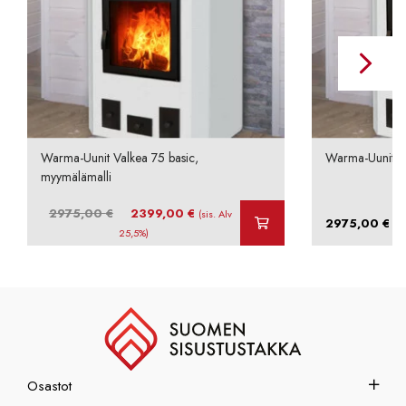
Warma-Uunit Valkea 75 basic,
Warma-Uunit Va
myymälämalli
Alkuperäinen
Nykyinen
2975,00
€
2399,00
€
(sis. Alv
2975,00
€
(si
hinta
hinta
25,5%)
oli:
on:
2975,00 €.
2399,00 €.
Osastot