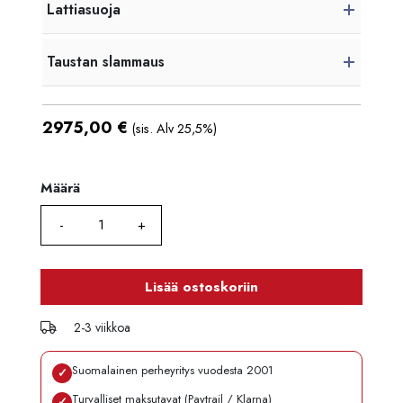
Lattiasuoja
Taustan slammaus
2975,00
€
(sis. Alv 25,5%)
Määrä
Määrä
Lisää ostoskoriin
2-3 viikkoa
Suomalainen perheyritys vuodesta 2001
✓
Turvalliset maksutavat (Paytrail / Klarna)
✓