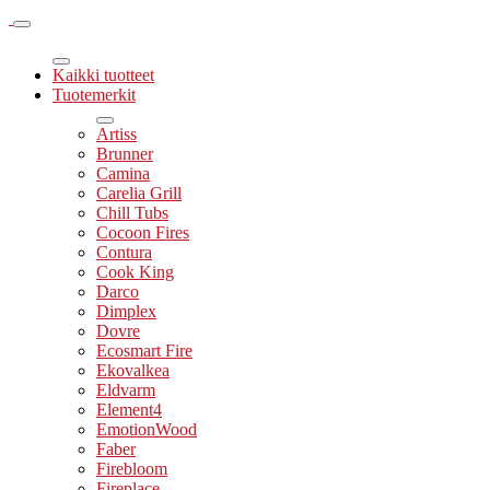
Kaikki tuotteet
Tuotemerkit
Artiss
Brunner
Camina
Carelia Grill
Chill Tubs
Cocoon Fires
Contura
Cook King
Darco
Dimplex
Dovre
Ecosmart Fire
Ekovalkea
Eldvarm
Element4
EmotionWood
Faber
Firebloom
Fireplace