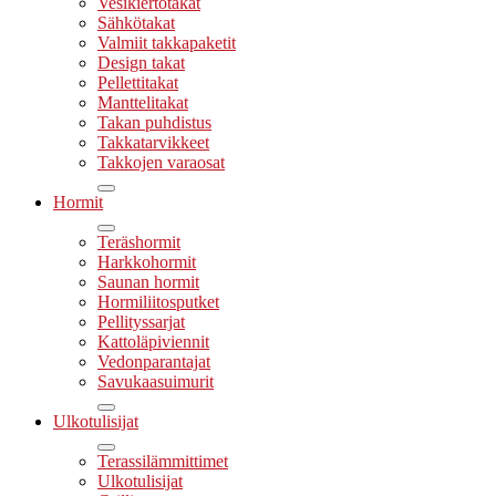
Vesikiertotakat
Sähkötakat
Valmiit takkapaketit
Design takat
Pellettitakat
Manttelitakat
Takan puhdistus
Takkatarvikkeet
Takkojen varaosat
Hormit
Teräshormit
Harkkohormit
Saunan hormit
Hormiliitosputket
Pellityssarjat
Kattoläpiviennit
Vedonparantajat
Savukaasuimurit
Ulkotulisijat
Terassilämmittimet
Ulkotulisijat