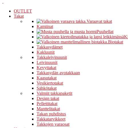
OUTLET
Takat
Varaavat takat
Kamiinat
Puuhellat
Ki
Biotakat
Takkasydämet
Kakluunit
Takkaleivinuunit
Leivinuunit
Kevyttakat
Takkasydän avotakkaan
Kaasutakat
Vesikiertotakat
Sähkötakat
Valmiit takkapaketit
Design takat
Pellettitakat
Manttelitakat
Takan puhdistus
Takkatarvikkeet
Takkojen varaosat