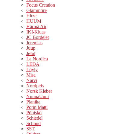
Focus Creation
Glammfire
Hitze
HUUM
Härmä Air
IKI-Kiuas
JC Bordelet
Jeremias
Juup
Jøtul
La Nordica
LEDA
Löyly
Misa
Narvi
Nordpeis
Norsk Kleber
NunnaUuni
Planika
Porin Matti
Pöhiskö
Schiedel
Schmid
SST