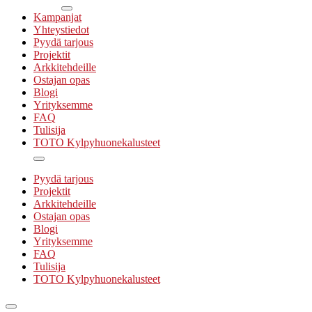
Kampanjat
Yhteystiedot
Pyydä tarjous
Projektit
Arkkitehdeille
Ostajan opas
Blogi
Yrityksemme
FAQ
Tulisija
TOTO Kylpyhuonekalusteet
Pyydä tarjous
Projektit
Arkkitehdeille
Ostajan opas
Blogi
Yrityksemme
FAQ
Tulisija
TOTO Kylpyhuonekalusteet