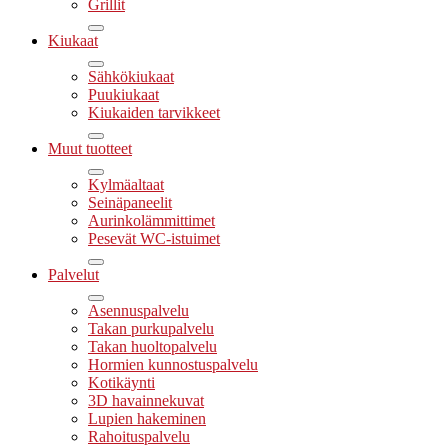
Grillit
Kiukaat
Sähkökiukaat
Puukiukaat
Kiukaiden tarvikkeet
Muut tuotteet
Kylmäaltaat
Seinäpaneelit
Aurinkolämmittimet
Pesevät WC-istuimet
Palvelut
Asennuspalvelu
Takan purkupalvelu
Takan huoltopalvelu
Hormien kunnostuspalvelu
Kotikäynti
3D havainnekuvat
Lupien hakeminen
Rahoituspalvelu