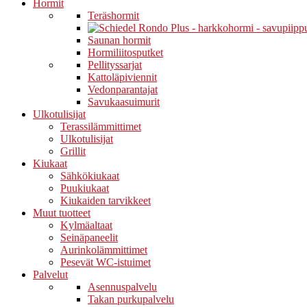
Hormit
Teräshormit
Saunan hormit
Hormiliitosputket
Pellityssarjat
Kattoläpiviennit
Vedonparantajat
Savukaasuimurit
Ulkotulisijat
Terassilämmittimet
Ulkotulisijat
Grillit
Kiukaat
Sähkökiukaat
Puukiukaat
Kiukaiden tarvikkeet
Muut tuotteet
Kylmäaltaat
Seinäpaneelit
Aurinkolämmittimet
Pesevät WC-istuimet
Palvelut
Asennuspalvelu
Takan purkupalvelu