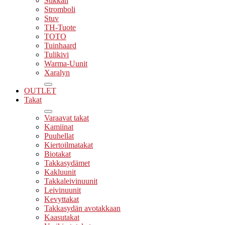
Stikkan
Stromboli
Stuv
TH-Tuote
TOTO
Tuinhaard
Tulikivi
Warma-Uunit
Xaralyn
OUTLET
Takat
Varaavat takat
Kamiinat
Puuhellat
Kiertoilmatakat
Biotakat
Takkasydämet
Kakluunit
Takkaleivinuunit
Leivinuunit
Kevyttakat
Takkasydän avotakkaan
Kaasutakat