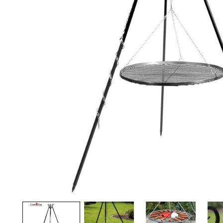
Palvelut
Kampanjat
Yhteystiedot
Pyydä tarjous
Projektit
Arkkitehdeille
Ostajan opas
Blogi
Yrityksemme
FAQ
Tulisija