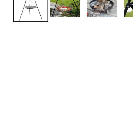
TOTO
Kylpyhuonekalusteet