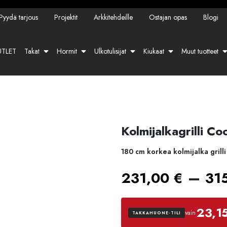
Pyydä tarjous
Projektit
Arkkitehdeille
Ostajan opas
Blogi
TLET
Takat
Hormit
Ulkotulisijat
Kiukaat
Muut tuotteet
Kolmijalkagrilli C
180 cm korkea kolmijalka grilli
–
231,00
€
31
23,1
vain
TAKKAHUONE-TILI