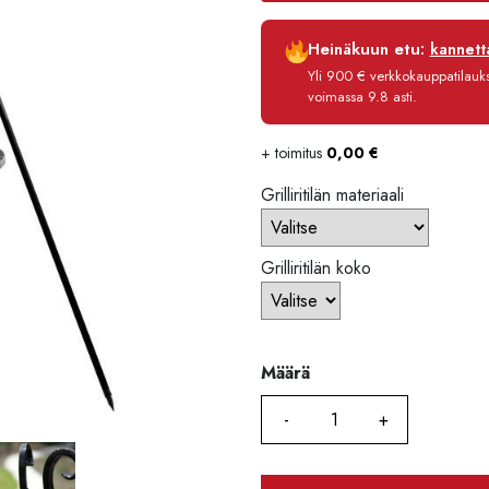
Luottoaika
Heinäkuun etu:
kannetta
Korko
Yli 900 € verkkokauppatilauksi
Käsittelymaksu
voimassa 9.8 asti.
Maksettava yhteensä
+ toimitus
0,00
€
Grilliritilän materiaali
Grilliritilän koko
Määrä
Määrä