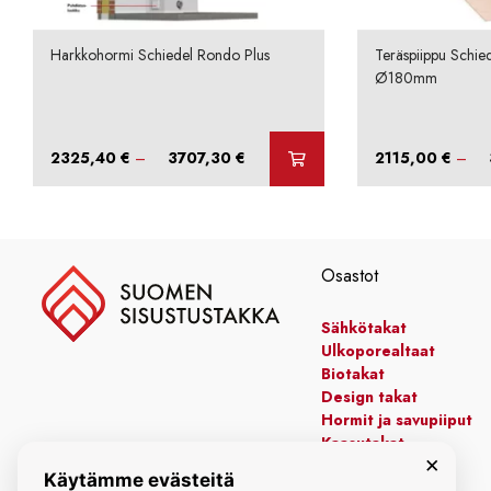
Harkkohormi Schiedel Rondo Plus
Teräspiippu Schie
Ø180mm
Hintaluokka:
2325,40
€
–
3707,30
€
2115,00
€
–
2325,40 €
-
3707,30 €
Osastot
Sähkötakat
Ulkoporealtaat
Biotakat
Design takat
Hormit ja savupiiput
Kaasutakat
×
Kiertoilmatakat
Käytämme evästeitä
Leivinuunit