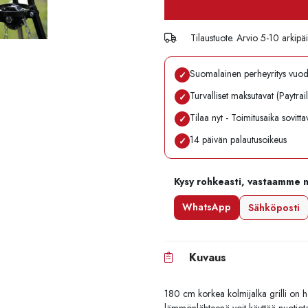
Tilaustuote. Arvio 5-10 arkipä
Suomalainen perheyritys vuo
✓
Turvalliset maksutavat (Paytrai
✓
Tilaa nyt - Toimitusaika sovitt
✓
14 päivän palautusoikeus
✓
Kysy rohkeasti, vastaamme 
WhatsApp
Sähköposti
Kuvaus
180 cm korkea kolmijalka grilli on h