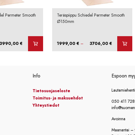
del Permeter Smooth
Teräspiippu Schiedel Permeter Smooth
Ø150mm
Hintaluokka:
Hintaluokka:
3990,00
€
1999,00
€
–
3706,00
€
2115,00 €
1999,00 €
-
-
3990,00 €
3706,00 €
Info
Espoon my
Lautamiehent
Tietosuojaseloste
Toimitus- ja maksuehdot
050 411 72
Yhteystiedot
info@suomensi
Avoinna
Maanantai – t