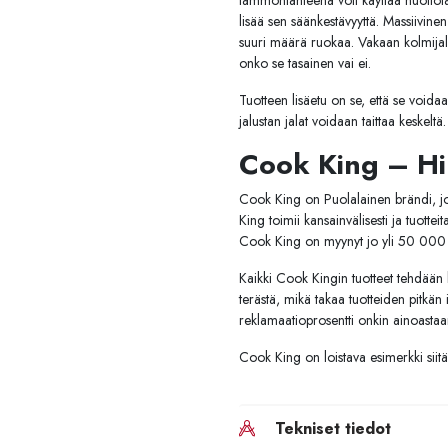
lämmönlähteenä voit käyttää nuotiota 
lisää sen säänkestävyyttä. Massiivinen 
suuri määrä ruokaa. Vakaan kolmijalan 
onko se tasainen vai ei.
Tuotteen lisäetu on se, että se voida
jalustan jalat voidaan taittaa keskel
Cook King – Hi
Cook King on Puolalainen brändi, jok
King toimii kansainvälisesti ja tuott
Cook King on myynyt jo yli 50 000 t
Kaikki Cook Kingin tuotteet tehdään
terästä, mikä takaa tuotteiden pitkän
reklamaatioprosentti onkin ainoastaa
Cook King on loistava esimerkki siitä,
Tekniset tiedot