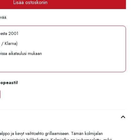
Lisää ostoskoriin
ivää.
desta 2001
l / Klarna)
avissa aikataulusi mukaan
nopeasti!
elppo ja kevyt vaihtoehto grillaamiseen. Tämän kolmijalan