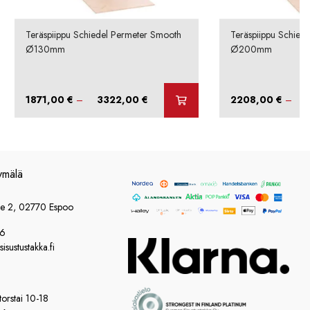
Teräspiippu Schiedel Permeter Smooth
Teräspiippu Schied
Ø130mm
Ø200mm
Hintaluokka:
1871,00
€
–
3322,00
€
2208,00
€
–
1871,00 €
-
3322,00 €
ymälä
ie 2, 02770 Espoo
86
sustustakka.fi
orstai 10-18