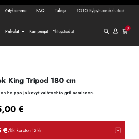
Yrityksemme
FAQ
Tulisija
TOTO Kylpyhuonekalusteet
0
Palvelut
Kampanjat
Yhteystiedot
ook King Tripod 180 cm
 on helppo ja kevyt vaihtoehto grillaamiseen.
Hintaluokka:
5,00
€
231,00 €
5 €
/kk
· koroton 12 kk
-