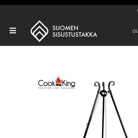
OU
Kaikki tuotteet
Tuotemerkit
OUTLET
Takat
Hormit
Ulkotulisijat
Kiukaat
Muut tuotteet