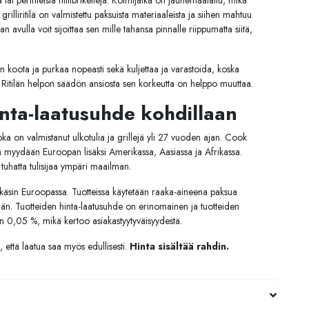
tai perinteisiä hiilibrikettejä. Kolmijalka on jauhemaalattu, mikä
grilliritilä on valmistettu paksuista materiaaleista ja siihen mahtuu
avulla voit sijoittaa sen mille tahansa pinnalle riippumatta siitä,
an koota ja purkaa nopeasti sekä kuljettaa ja varastoida, koska
tä. Ritilän helpon säädön ansiosta sen korkeutta on helppo muuttaa.
nta-laatusuhde kohdillaan
a on valmistanut ulkotulia ja grillejä yli 27 vuoden ajan. Cook
eita myydään Euroopan lisäksi Amerikassa, Aasiassa ja Afrikassa.
uhatta tulisijaa ympäri maailman.
 käsin Euroopassa. Tuotteissa käytetään raaka-aineena paksua
 iän. Tuotteiden hinta-laatusuhde on erinomainen ja tuotteiden
n 0,05 %, mikä kertoo asiakastyytyväisyydestä.
 että laatua saa myös edullisesti.
Hinta sisältää rahdin.