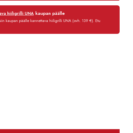
315,00 €
12 kk
kaupan päälle
va hiiligrilli UNA
0 %
in kaupan päälle kannettava hiiligrilli UNA (ovh. 139 €). Etu
3,90 €/kk
277,80 €