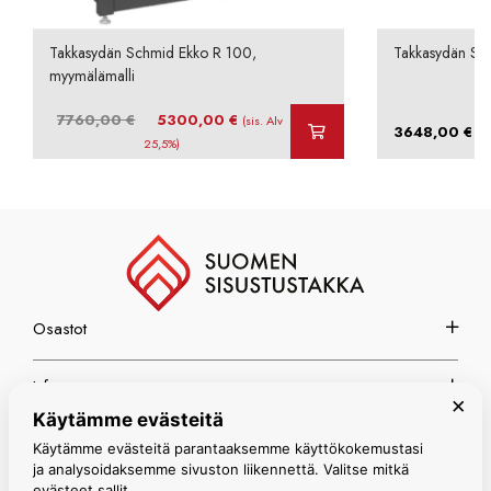
Takkasydän Schmid Ekko R 100,
Takkasydän Sch
myymälämalli
Alkuperäinen
Nykyinen
7760,00
€
5300,00
€
(sis. Alv
–
3648,00
€
hinta
hinta
25,5%)
oli:
on:
7760,00 €.
5300,00 €.
Osastot
Info
×
Käytämme evästeitä
Espoon myymälä
Käytämme evästeitä parantaaksemme käyttökokemustasi
ja analysoidaksemme sivuston liikennettä. Valitse mitkä
evästeet sallit.