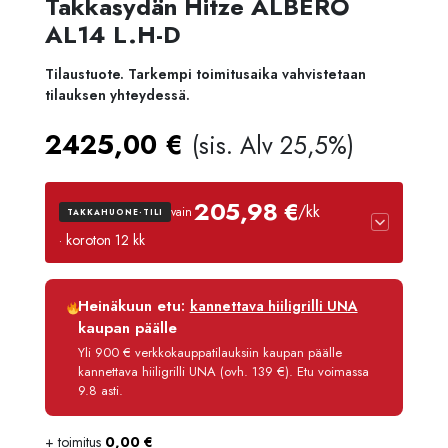
Takkasydän Hitze ALBERO
AL14 L.H-D
Tilaustuote. Tarkempi toimitusaika vahvistetaan
tilauksen yhteydessä.
2425,00
€
(sis. Alv 25,5%)
205,98 €
/kk
vain
TAKKAHUONE-TILI
· koroton 12 kk
Luottoaika
12 kk
Heinäkuun etu:
kannettava hiiligrilli UNA
Korko
0 %
kaupan päälle
Käsittelymaksu
3,90 €/kk
Yli 900 € verkkokauppatilauksiin kaupan päälle
kannettava hiiligrilli UNA (ovh. 139 €). Etu voimassa
Maksettava yhteensä
2 471,80 €
9.8 asti.
+ toimitus
0,00
€