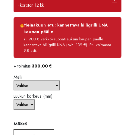
-
· koroton 12 kk
3899,
Luottoaika
12 kk
Heinäkuun etu:
kannettava hiiligrilli UNA
Korko
0 %
kaupan päälle
Käsittelymaksu
3,90 €/kk
Yli 900 € verkkokauppatilauksiin kaupan päälle
kannettava hiiligrilli UNA (ovh. 139 €). Etu voimassa
Maksettava yhteensä
3 694,80 €
9.8 asti.
+ toimitus
300,00
€
Malli
Luukun korkeus (mm)
Määrä
Määrä