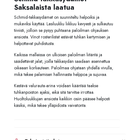
Saksalaista laatua
Schmid-takkasydämet on suunniteltu helpoiksi ja
mukaviksi käyttää. Lasiluukku liikkuu kevyesti ja sulkeutuu
tiiviisti, jolloin se pysyy puhtaana paloilman ohjauksen
ansiosta. Vinot rosterilistat estävät tuhkan kertymisen ja
helpottavat puhdistusta.
Kaikissa malleissa on ulkoisen paloilman liitäntä ja
säädettävät jalat, joilla takkasydän saadaan asennettua
oikeaan korkeuteen. Paloilmaa ohjataan yhdellä vivulla,
mikä tekee palamisen hallinnasta helppoa ja sujuvaa.
Kestävä valurauta-arina voidaan kääntää taakse
tuhkanpoiston ajaksi, eikä sitä tarvitse irrottaa.
Huoltoluukkujen ansiosta kaikkiin osiin pääsee helposti
käsiksi, mikä tekee ylläpidosta vaivatonta.