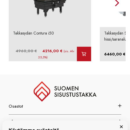
Takkasydän Contura i50
Takkasydän Sch
hissi/saranaluu
Alkuperäinen
Nykyinen
4960,00
€
4216,00
€
(sis. Alv
–
6460,00
€
hinta
hinta
25,5%)
oli:
on:
4960,00 €.
4216,00 €.
Osastot
Info
×