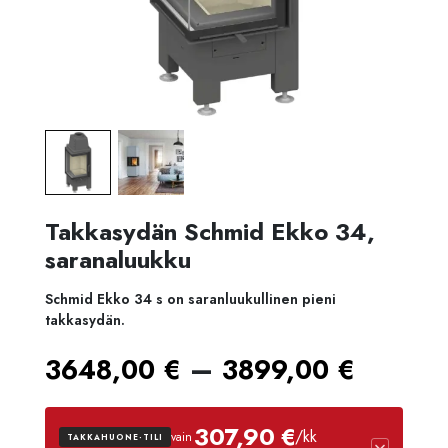
Takkasydän Schmid Ekko 34,
saranaluukku
Schmid Ekko 34 s on saranluukullinen pieni
takkasydän.
Hintal
–
3648,00
€
3899,00
€
3648,
307,90 €
/kk
vain
TAKKAHUONE-TILI