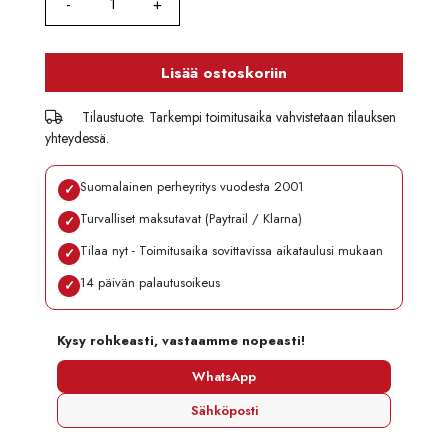
Lisää ostoskoriin
Tilaustuote. Tarkempi toimitusaika vahvistetaan tilauksen
yhteydessä.
Suomalainen perheyritys vuodesta 2001
✓
Turvalliset maksutavat (Paytrail / Klarna)
✓
Tilaa nyt - Toimitusaika sovittavissa aikataulusi mukaan
✓
14 päivän palautusoikeus
✓
Kysy rohkeasti, vastaamme nopeasti!
WhatsApp
Sähköposti