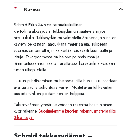
Kuvaus
Schmid Ekko 34 s on saranaluukullinen
kiertoilmatakkasydän. Takkasydän on saatavilla myös
hissiluukulla. Takkasydän on valmistettu Saksassa ja siinä on
käytetty pelkästään laadukkaita materiaaleja. Tulipesän
vuoraus on samottia, mikä kestää loistavasti kuumuutta ja
iskuja. Takasydämessä on helppo palamisilman ja
lämmöntuotannon säätö. Tarvittaessa korvausilma voidaan
tuoda ulkopuolelta.
Luukun puhdistaminen on helppoa, sillä hissiluukku saadaan
avattua sivulta puhdistusta varten. Nostettavan tuhka-astian
ansiosta tuhkien poistaminen on helppoa.
Takkasydämen ympärille voidaan rakentaa halutunlainen
kuorirakenne.
Suosittelemme kuorien rakennusmateriaaliksi
Silca-levyä!
Schmid takkasydämet –