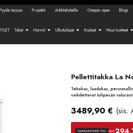
Pyydä tarjous
Projektit
Arkkitehdeille
Ostajan opas
Blogi
TLET
Takat
Hormit
Ulkotulisijat
Kiukaat
Muut tuotteet
Pellettitakka La 
Tehokas, laadukas, perusmallin 
vaihdettavat tulipesän valurau
3489,90
€
(sis.
294,
vain
TAKKAHUONE-TILI