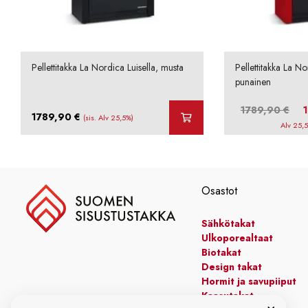
Pellettitakka La Nordica Luisella, musta
Pellettitakka La No
punainen
Alk
1789,90
€
1789,90
€
(sis. Alv 25,5%)
hint
Alv 25,
oli:
178
Osastot
Sähkötakat
Ulkoporealtaat
Biotakat
Design takat
Hormit ja savupiiput
Kaasutakat