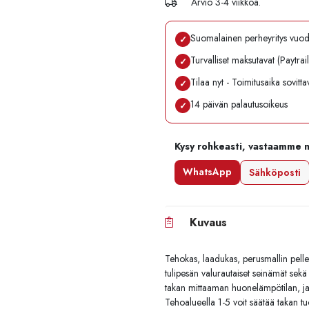
Arvio 3-4 viikkoa.
Suomalainen perheyritys vuo
✓
Turvalliset maksutavat (Paytrai
✓
Tilaa nyt - Toimitusaika sovitt
✓
14 päivän palautusoikeus
✓
Kysy rohkeasti, vastaamme 
WhatsApp
Sähköposti
Kuvaus
Tehokas, laadukas, perusmallin pellett
tulipesän valurautaiset seinämät sekä
takan mittaaman huonelämpötilan, ja
Tehoalueella 1-5 voit säätää takan t