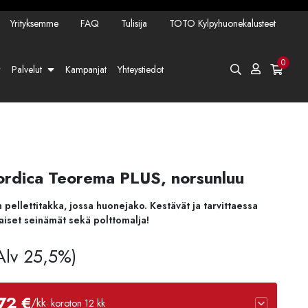
Yrityksemme
FAQ
Tulisija
TOTO Kylpyhuonekalusteet
0
Palvelut
Kampanjat
Yhteystiedot
Nordica Teorema PLUS, norsunluu
pellettitakka, jossa huonejako. Kestävät ja tarvittaessa
taiset seinämät sekä polttomalja!
 Alv 25,5%)
72 €
/kk
· koroton 12 kk