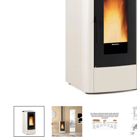
Palvelut
Kampanjat
Yhteystiedot
Pyydä tarjous
Projektit
Arkkitehdeille
Ostajan opas
Blogi
Yrityksemme
FAQ
Tulisija