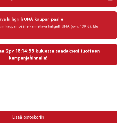
12 kk
kaupan päälle
va hiiligrilli UNA
0 %
in kaupan päälle kannettava hiiligrilli UNA (ovh. 139 €). Etu
3,90 €/kk
3 536,70 €
laa
2pv 18:14:54
kuluessa saadaksesi tuotteen
kampanjahinnalla!
Lisää ostoskoriin