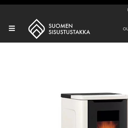
OU
Kaikki tuotteet
Tuotemerkit
OUTLET
Takat
Hormit
Ulkotulisijat
Kiukaat
Muut tuotteet