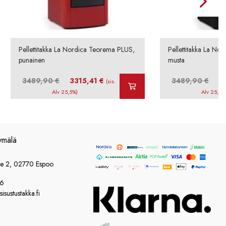
Pellettitakka La Nordica Teorema PLUS,
Pellettitakka La No
punainen
musta
Alkuperäinen
Nykyinen
Alku
3489,90
€
3315,41
€
3489,90
€
3
(sis.
hinta
hinta
hinta
Alv 25,5%)
Alv 25,5%
oli:
on:
oli:
3489,90 €.
3315,41 €.
3489
ymälä
ie 2, 02770 Espoo
86
sustustakka.fi