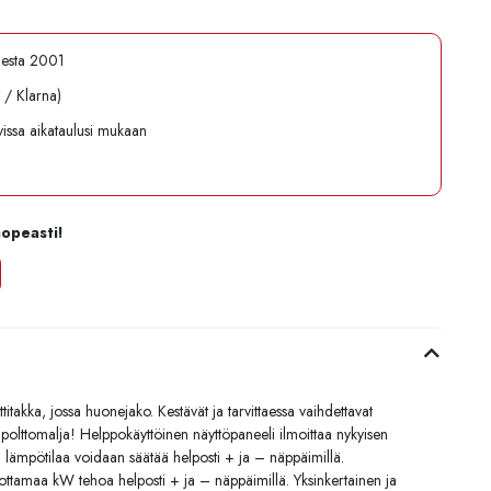
desta 2001
l / Klarna)
avissa aikataulusi mukaan
nopeasti!
itakka, jossa huonejako. Kestävät ja tarvittaessa vaihdettavat
 polttomalja! Helppokäyttöinen näyttöpaneeli ilmoittaa nykyisen
 lämpötilaa voidaan säätää helposti + ja – näppäimillä.
uottamaa kW tehoa helposti + ja – näppäimillä. Yksinkertainen ja