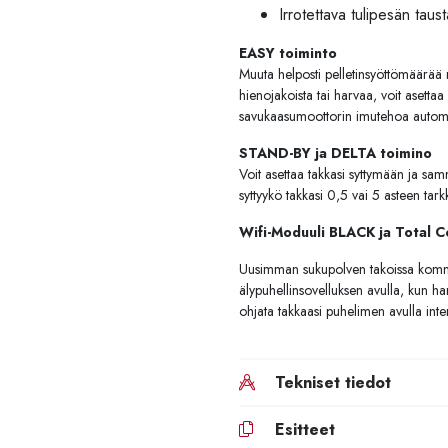
Irrotettava tulipesän taus
EASY toiminto
Muuta helposti pelletinsyöttömäärää n
hienojakoista tai harvaa, voit asettaa
savukaasumoottorin imutehoa automa
STAND-BY ja DELTA toimino
Voit asettaa takkasi syttymään ja sa
syttyykö takkasi 0,5 vai 5 asteen tark
Wifi-Moduuli BLACK ja Total C
Uusimman sukupolven takoissa ko
älypuhellinsovelluksen avulla, kun ha
ohjata takkaasi puhelimen avulla int
Tekniset tiedot
Esitteet