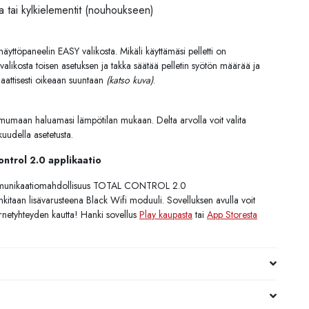
ta tai kylkielementit (nouhoukseen)
äyttöpaneelin EASY valikosta. Mikäli käyttämäsi pelletti on
 valikosta toisen asetuksen ja takka säätää pelletin syötön määrää ja
attisesti oikeaan suuntaan
(katso kuva)
.
mmumaan haluamasi lämpötilan mukaan. Delta arvolla voit valita
kuudella asetetusta.
ontrol 2.0 applikaatio
mmunikaatiomahdollisuus TOTAL CONTROL 2.0
nkitaan lisävarusteena Black Wifi moduuli. Sovelluksen avulla voit
ernetyhteyden kautta! Hanki sovellus
Play kaupasta
tai
App Storesta