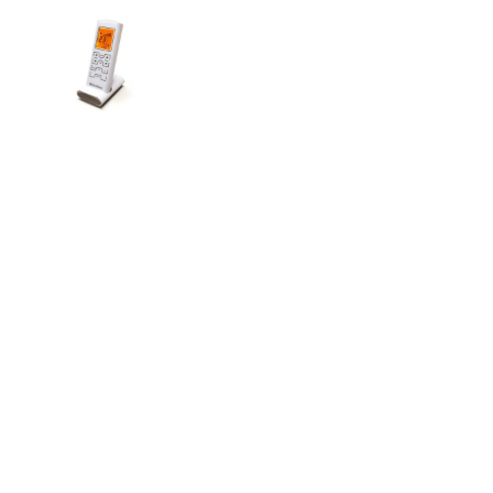
TOTO
Kylpyhuonekalusteet