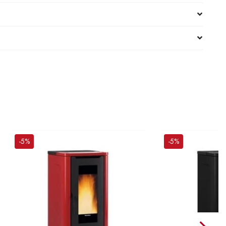
-5%
-5%