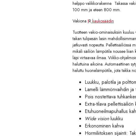
helppo valikkorakenne. Takassa vakio
100 mm ja eteen 800 mm.
Vakiona
I
R
kaukosäädin
Tuotteen vakio-ominaisuksiin kuuluu 
takan tulipesän lasin mahdollisimm
jatkuvasti nopeutta. Pellettisäiliössä
mikäli säiliön lämpötila nousee liian
läpi virtaavaa ilmaa. Viikko-ohjelm
haluttuina aikoina. Automaattinen syty
haluttu huonelämpötila, jota takka 
Luukku, palotila ja poltto
Lamelli lämmönvaihdin ja
Pois nostettava tuhkanker
Extra-tilava pellettisäiliö
Etuhuoneilmapuhallus kahd
Wide vision
luukku
Erkonominen kahva
Hormiliitoksen sijainti: Ta