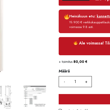
Luottoaika
Heinäkuun etu:
kannetta
Korko
Yli 900 € verkkokauppatilauksi
Käsittelymaksu
voimassa 9.8 asti.
Maksettava yhteensä
Ale voimassa! Ti
+ toimitus
80,00
€
Määrä
Määrä