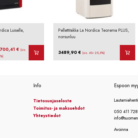
rdica Luisella,
Pellettitakka La Nordica Teorema PLUS,
norsunluu
uperäinen
Nykyinen
1700,41
€
(sis.
3489,90
€
(sis. Alv 25,5%)
a
hinta
5%)
on:
9,90 €.
1700,41 €.
Info
Espoon my
Lautamiehent
Tietosuojaseloste
Toimitus- ja maksuehdot
050 411 72
Yhteystiedot
info@suomensi
Avoinna