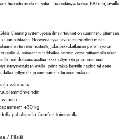
na huonetermostaatti anturi. Turvaetäisyys taakse 100 mm, sivuille
Glass Cleaning system, jossa ilmavirtaukset on suunniteltu pitämään
an kauan puhtaana. Nopeussäätyvä savukaasumoottori mittaa
 mekaaninen turvatermostaatti, joka pakkokatkaisee pelletinsyötön
 korkealle. Alipaineanturi tarkkailee hormin vetoa mittaamalla takan
oinnilla mahdollisuus asettaa takka syttymään ja sammumaan
tys sytytysvastuksen avulla, paina takka käyntiin napista tai aseta
noudattaa syttymällä ja sammumalla tarpeen mukaan.
malja valurautaa
 tuubilämmönvaihdin
äysastia
n kapasiteetti +30 kg
ella puhaltimella Comfort toiminnolla
kaa / Päältä