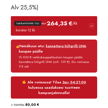
hinta
hinta
Alv 25,5%)
oli:
on:
264,35 €
/kk
vain
TAKKAHUONE-TILI
3289,90 €.
3125,41 
· koroton 12 kk
Luottoaika
12 kk
Heinäkuun etu:
kannettava hiiligrilli UNA
Korko
0 %
kaupan päälle
Käsittelymaksu
3,90 €/kk
Yli 900 € verkkokauppatilauksiin kaupan päälle
kannettava hiiligrilli UNA (ovh. 139 €). Etu voimassa
Maksettava yhteensä
3 172,21 €
9.8 asti.
Ale voimassa! Tilaa
3pv 04:21:00
kuluessa saadaksesi tuotteen
kampanjahinnalla!
+ toimitus
80,00
€