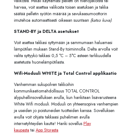
valikosta. Mikäli käyttämäsi pelletti on hienojakoista tai
harvaa, voit asettaa valikosta toisen asetuksen ja takka
säätää pelletin syötön määrää ja savukaasumoottorin
imutehoa automaattisesti oikeaan suuntaan
(katso kuva)
.
STAND-BY ja DELTA asetukset
Voit asettaa takkasi syttymään ja sammumaan haluamasi
lämpötilan mukaan Stand-By toiminnolla. Delta arvolla voit
valita syttyykö takkasi 0,5 °C – 5°C asteen tarkkuudella
asetetusta huonelämpötilasta.
Wifi-Moduuli WHITE ja Total Control applikaatio
Vanhemman sukupolven takkoihin
kommunikaatiomahdollisuus TOTAL CONTROL
älypuhellinsovelluksen avulla, kun hankitaan lisävarusteena
White Wifi moduuli. Moduuli on yhteensopiva vanhempien
ja useiden jo poistuneiden tuotteiden kanssa. Sovelluksen
avulla voit ohjata takkaasi puhelimen avulla
internetyhteyden kautta! Hanki sovellus
Play
kaupasta
tai
App Storesta