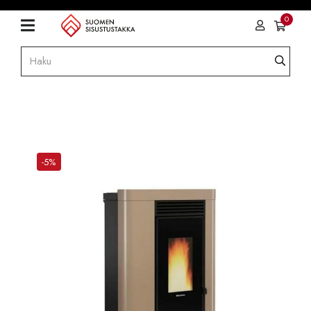
0
-5%