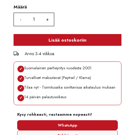
Määrä
Määrä
Lisää ostoskoriin
Arvio 3-4 viikkoa.
Suomalainen perheyritys vuodesta 2001
✓
Turvalliset maksutavat (Paytrail / Klarna)
✓
Tilaa nyt - Toimitusaika sovittavissa aikataulusi mukaan
✓
14 päivän palautusoikeus
✓
Kysy rohkeasti, vastaamme nopeasti!
WhatsApp