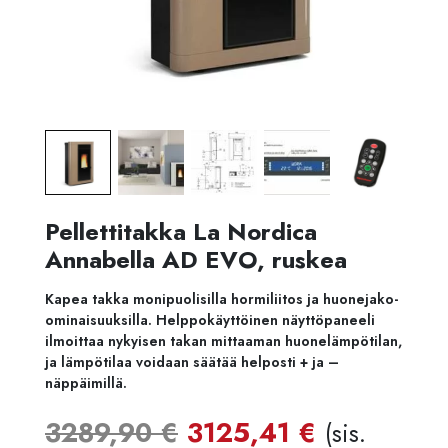
Pellettitakka La Nordica
Annabella AD EVO, ruskea
Kapea takka monipuolisilla hormiliitos ja huonejako-
ominaisuuksilla. Helppokäyttöinen näyttöpaneeli
ilmoittaa nykyisen takan mittaaman huonelämpötilan,
ja lämpötilaa voidaan säätää helposti + ja –
näppäimillä.
Alkuperäinen
Nykyine
3289,90
€
3125,41
€
(sis.