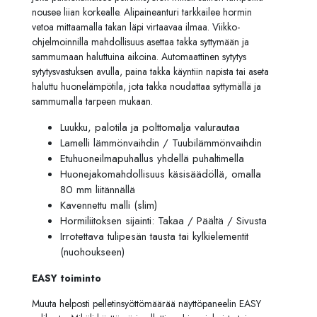
nousee liian korkealle. Alipaineanturi tarkkailee hormin
vetoa mittaamalla takan läpi virtaavaa ilmaa. Viikko-
ohjelmoinnilla mahdollisuus asettaa takka syttymään ja
sammumaan haluttuina aikoina. Automaattinen sytytys
sytytysvastuksen avulla, paina takka käyntiin napista tai aseta
haluttu huonelämpötila, jota takka noudattaa syttymällä ja
sammumalla tarpeen mukaan.
Luukku, palotila ja polttomalja valurautaa
Lamelli lämmönvaihdin / Tuubilämmönvaihdin
Etuhuoneilmapuhallus yhdellä puhaltimella
Huonejakomahdollisuus käsisäädöllä, omalla
80 mm liitännällä
Kavennettu malli (slim)
Hormiliitoksen sijainti: Takaa / Päältä / Sivusta
Irrotettava tulipesän tausta tai kylkielementit
(nuohoukseen)
EASY toiminto
Muuta helposti pelletinsyöttömäärää näyttöpaneelin EASY