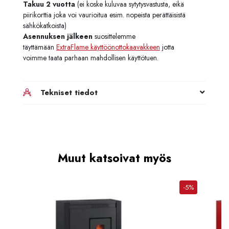
Takuu 2 vuotta
(ei koske kuluvaa sytytysvastusta, eikä
piirikorttia joka voi vaurioitua esim. nopeista perättäisistä
sähkökatkoista)
Asennuksen jälkeen
suosittelemme
täyttämään
ExtraFlame käyttöönottokaavakkeen
jotta
voimme taata parhaan mahdollisen käyttötuen.
Tekniset tiedot
Muut katsoivat myös
-5%