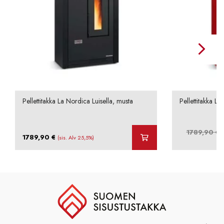
Pellettitakka La Nordica Luisella, musta
Pellettitakka La
A
1789,90
€
1789,90
€
(sis. Alv 25,5%)
h
o