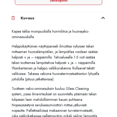
Sähköposti
Kuvaus
Kapea takka monipuolisilla hormiliitos ja huonejako-
ominaisuuksilla.
Helppokäyttöinen näyttöpaneeli ilmoittaa nykyisen takan
mittaaman huonelämpötilan, ja lämpötilaa voidaan säätää
helposti + ja – näppäimillä. Tehoalueella 1-5 voit säätää
takan tuottamaa lämpötehoa helposti + ja – näppäimillä.
Yksinkertainen ja helppo valikkorakenne. Rullaavat tekstit
valikoissa. Takassa vakiona huonetermostaattianturi lyhyellä
johdolla (pituus jatkettavissa)
Tuotteen vakio-ominaisuksiin kuuluu Glass Cleaning
system, jossa ilmavirtaukset on suunniteltu pitämään takan
tulipesän lasin mahdollisimman kauan puhtaana.
Nopeussäätyvä savukaasumoottori mittaa jatkuvasti
nopeutta. Pellettisäiliössä mekaaninen turvatermostaatti,
joka pakkokatkaisee pelletinsyötön mikäli säiliön lämpötila