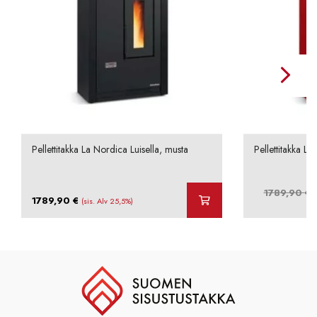
Pellettitakka La Nordica Luisella, musta
Pellettitakka La
A
1789,90
€
1789,90
€
(sis. Alv 25,5%)
h
o