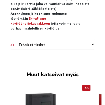
eikä piirikorttia joka voi vaurioitua esim. nopeista
perättäisistä sähkökatkoista)
Asennuksen jälkeen
suosittelemme
täyttämään
ExtraFlame
käyttöönottokaavakkeen
jotta voimme taata
parhaan mahdollisen käyttötuen.
Tekniset tiedot
Muut katsoivat myös
-5%