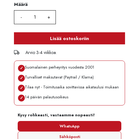
Määrä
Määrä
Lisää ostoskoriin
Arvio 3-4 viikkoa.
Suomalainen perheyritys vuodesta 2001
✓
Turvalliset maksutavat (Paytrail / Klarna)
✓
Tilaa nyt - Toimitusaika sovittavissa aikataulusi mukaan
✓
14 päivän palautusoikeus
✓
Kysy rohkeasti, vastaamme nopeasti!
WhatsApp
Sähköposti