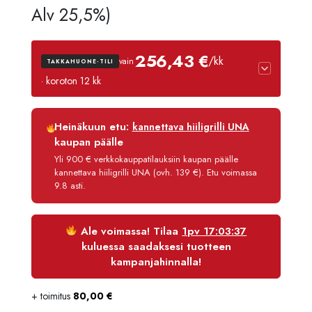
hinta
hinta
Alv 25,5%)
oli:
on:
256,43 €
/kk
vain
TAKKAHUONE-TILI
3189,90 €.
3030,41 
· koroton 12 kk
Luottoaika
12 kk
Heinäkuun etu:
kannettava hiiligrilli UNA
Korko
0 %
kaupan päälle
Käsittelymaksu
3,90 €/kk
Yli 900 € verkkokauppatilauksiin kaupan päälle
kannettava hiiligrilli UNA (ovh. 139 €). Etu voimassa
Maksettava yhteensä
3 077,21 €
9.8 asti.
Ale voimassa! Tilaa
1pv 17:03:37
kuluessa saadaksesi tuotteen
kampanjahinnalla!
+ toimitus
80,00
€