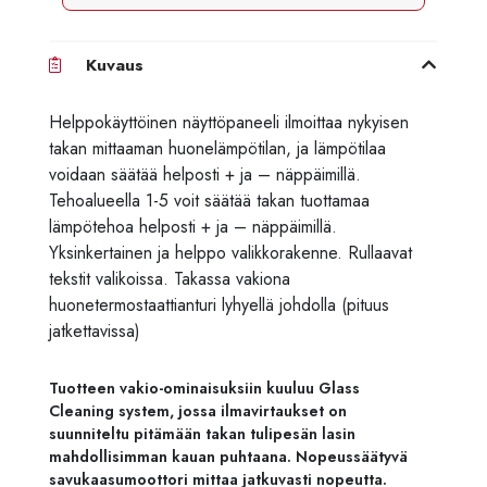
Kuvaus
Helppokäyttöinen näyttöpaneeli ilmoittaa nykyisen
takan mittaaman huonelämpötilan, ja lämpötilaa
voidaan säätää helposti + ja – näppäimillä.
Tehoalueella 1-5 voit säätää takan tuottamaa
lämpötehoa helposti + ja – näppäimillä.
Yksinkertainen ja helppo valikkorakenne. Rullaavat
tekstit valikoissa. Takassa vakiona
huonetermostaattianturi lyhyellä johdolla (pituus
jatkettavissa)
Tuotteen vakio-ominaisuksiin kuuluu Glass
Cleaning system, jossa ilmavirtaukset on
suunniteltu pitämään takan tulipesän lasin
mahdollisimman kauan puhtaana. Nopeussäätyvä
savukaasumoottori mittaa jatkuvasti nopeutta.