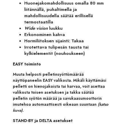
Huonejakomahdollisuus omalla 80 mm
liitännällä, puhaltimella ja
mahdollisuudella säätää erillisellä
termostaatilla
Wide vision
luukku
Erkonominen kahva
Hormiliitoksen sijainti: Takaa
Irrotettava tulipesän tausta tai
kylkielementit (nouhoukseen)
EASY toiminto
Muuta helposti pelletinsyöttömäärää
näyttöpaneelin EASY valikosta. Mikäli käyttämäsi
pelletti on hienojakoista tai harvaa, voit asettaa
valikosta toisen asetuksen ja takka säätää
pelletin syötön määrää ja savukaasumoottorin
imutehoa automaattisesti oikeaan suuntaan
(katso
kuva)
.
STAND-BY ja DELTA asetukset