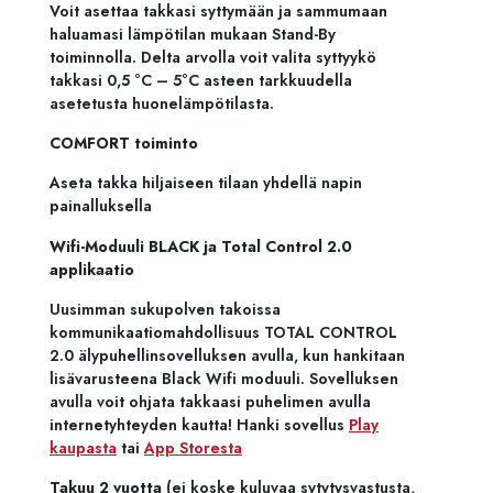
Voit asettaa takkasi syttymään ja sammumaan
haluamasi lämpötilan mukaan Stand-By
toiminnolla. Delta arvolla voit valita syttyykö
takkasi 0,5 °C – 5°C asteen tarkkuudella
asetetusta huonelämpötilasta.
COMFORT toiminto
Aseta takka hiljaiseen tilaan yhdellä napin
painalluksella
Wifi-Moduuli BLACK ja Total Control 2.0
applikaatio
Uusimman sukupolven takoissa
kommunikaatiomahdollisuus TOTAL CONTROL
2.0 älypuhellinsovelluksen avulla, kun hankitaan
lisävarusteena Black Wifi moduuli. Sovelluksen
avulla voit ohjata takkaasi puhelimen avulla
internetyhteyden kautta! Hanki sovellus
Play
kaupasta
tai
App Storesta
Takuu 2 vuotta
(ei koske kuluvaa sytytysvastusta,