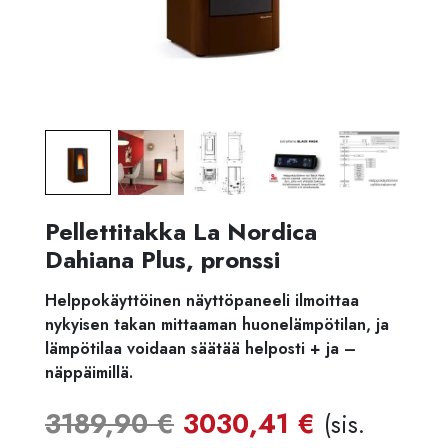
Pellettitakka La Nordica
Dahiana Plus, pronssi
Helppokäyttöinen näyttöpaneeli ilmoittaa
nykyisen takan mittaaman huonelämpötilan, ja
lämpötilaa voidaan säätää helposti + ja –
näppäimillä.
Alkuperäinen
Nykyine
3189,90
€
3030,41
€
(sis.