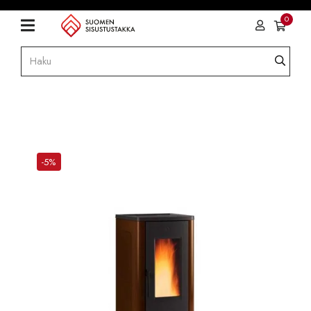
0
-5%