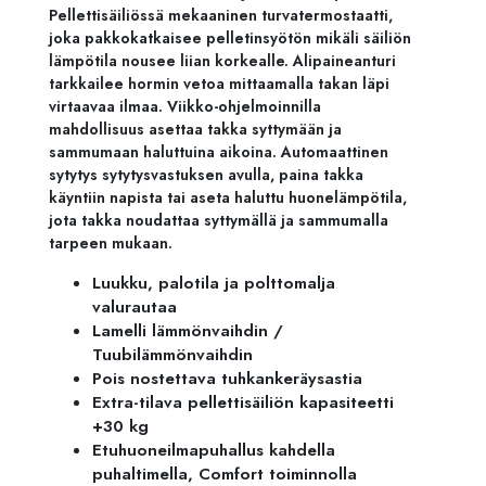
Pellettisäiliössä mekaaninen turvatermostaatti,
joka pakkokatkaisee pelletinsyötön mikäli säiliön
lämpötila nousee liian korkealle. Alipaineanturi
tarkkailee hormin vetoa mittaamalla takan läpi
virtaavaa ilmaa. Viikko-ohjelmoinnilla
mahdollisuus asettaa takka syttymään ja
sammumaan haluttuina aikoina. Automaattinen
sytytys sytytysvastuksen avulla, paina takka
käyntiin napista tai aseta haluttu huonelämpötila,
jota takka noudattaa syttymällä ja sammumalla
tarpeen mukaan.
Luukku, palotila ja polttomalja
valurautaa
Lamelli lämmönvaihdin /
Tuubilämmönvaihdin
Pois nostettava tuhkankeräysastia
Extra-tilava pellettisäiliön kapasiteetti
+30 kg
Etuhuoneilmapuhallus kahdella
puhaltimella, Comfort toiminnolla