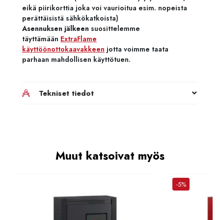
eikä piirikorttia joka voi vaurioitua esim. nopeista
perättäisistä sähkökatkoista)
Asennuksen jälkeen
suosittelemme
täyttämään
ExtraFlame
käyttöönottokaavakkeen
jotta voimme taata
parhaan mahdollisen käyttötuen.
Tekniset tiedot
Muut katsoivat myös
-5%