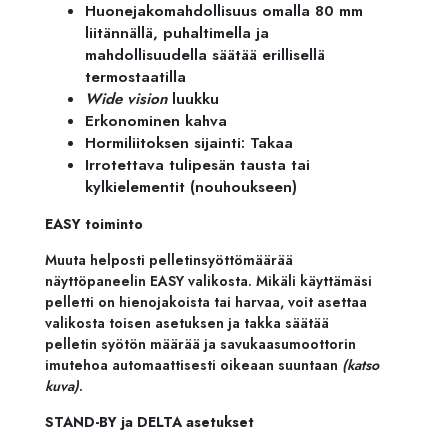
Huonejakomahdollisuus omalla 80 mm
liitännällä, puhaltimella ja
mahdollisuudella säätää erillisellä
termostaatilla
Wide vision
luukku
Erkonominen kahva
Hormiliitoksen sijainti: Takaa
Irrotettava tulipesän tausta tai
kylkielementit (nouhoukseen)
EASY toiminto
Muuta helposti pelletinsyöttömäärää
näyttöpaneelin EASY valikosta. Mikäli käyttämäsi
pelletti on hienojakoista tai harvaa, voit asettaa
valikosta toisen asetuksen ja takka säätää
pelletin syötön määrää ja savukaasumoottorin
imutehoa automaattisesti oikeaan suuntaan
(katso
kuva)
.
STAND-BY ja DELTA asetukset