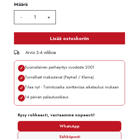
Määrä
Määrä
Lisää ostoskoriin
Arvio 3-4 viikkoa.
Suomalainen perheyritys vuodesta 2001
✓
Turvalliset maksutavat (Paytrail / Klarna)
✓
Tilaa nyt - Toimitusaika sovittavissa aikataulusi mukaan
✓
14 päivän palautusoikeus
✓
Kysy rohkeasti, vastaamme nopeasti!
WhatsApp
Sähköposti