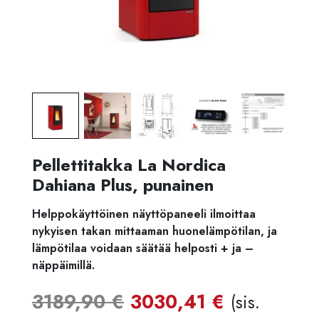
Pellettitakka La Nordica
Dahiana Plus, punainen
Helppokäyttöinen näyttöpaneeli ilmoittaa
nykyisen takan mittaaman huonelämpötilan, ja
lämpötilaa voidaan säätää helposti + ja –
näppäimillä.
Alkuperäinen
Nykyine
3189,90
€
3030,41
€
(sis.