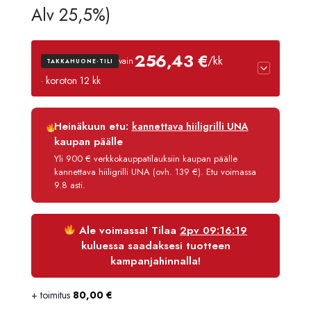
hinta
hinta
Alv 25,5%)
oli:
on:
256,43 €
/kk
vain
TAKKAHUONE-TILI
3189,90 €.
3030,41 
· koroton 12 kk
Luottoaika
12 kk
Heinäkuun etu:
kannettava hiiligrilli UNA
Korko
0 %
kaupan päälle
Käsittelymaksu
3,90 €/kk
Yli 900 € verkkokauppatilauksiin kaupan päälle
kannettava hiiligrilli UNA (ovh. 139 €). Etu voimassa
Maksettava yhteensä
3 077,21 €
9.8 asti.
Ale voimassa! Tilaa
2pv 09:16:19
kuluessa saadaksesi tuotteen
kampanjahinnalla!
+ toimitus
80,00
€