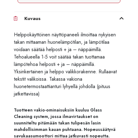
Kuvaus
Helppokäyttöinen näyttöpaneeli ilmoittaa nykyisen
takan mittaaman huonelämpötilan, ja lämpötilaa
voidaan säätää helposti + ja – näppäimillä.
Tehoalueella 1-5 voit säätää takan tuottamaa
lämpötehoa helposti + ja – näppäimillä.
Yksinkertainen ja helppo valikkorakenne. Rullaavat
tekstit valikoissa. Takassa vakiona
huonetermostaattianturi lyhyellä johdolla (pituus
jatkettavissa)
Tuotteen vakio-ominaisuksiin kuuluu Glass
Cleaning system, jossa ilmavirtaukset on
suunniteltu pitämään takan tulipesän lasin
mahdollisimman kauan puhtaana. Nopeussäätyvä
savukaasumoottori mittaa jatkuvasti nopeutta.