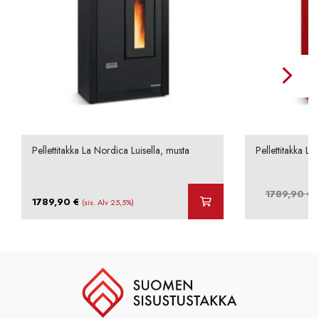
Pellettitakka La Nordica Luisella, musta
Pellettitakka La
A
1789,90
€
1789,90
€
(sis. Alv 25,5%)
h
o