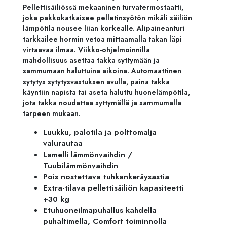
Pellettisäiliössä mekaaninen turvatermostaatti,
joka pakkokatkaisee pelletinsyötön mikäli säiliön
lämpötila nousee liian korkealle. Alipaineanturi
tarkkailee hormin vetoa mittaamalla takan läpi
virtaavaa ilmaa. Viikko-ohjelmoinnilla
mahdollisuus asettaa takka syttymään ja
sammumaan haluttuina aikoina. Automaattinen
sytytys sytytysvastuksen avulla, paina takka
käyntiin napista tai aseta haluttu huonelämpötila,
jota takka noudattaa syttymällä ja sammumalla
tarpeen mukaan.
Luukku, palotila ja polttomalja
valurautaa
Lamelli lämmönvaihdin /
Tuubilämmönvaihdin
Pois nostettava tuhkankeräysastia
Extra-tilava pellettisäiliön kapasiteetti
+30 kg
Etuhuoneilmapuhallus kahdella
puhaltimella, Comfort toiminnolla