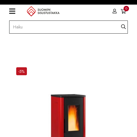
0
-5%