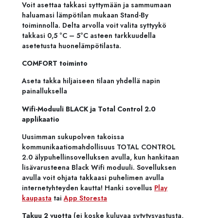
Voit asettaa takkasi syttymään ja sammumaan
haluamasi lämpötilan mukaan Stand-By
toiminnolla. Delta arvolla voit valita syttyykö
takkasi 0,5 °C – 5°C asteen tarkkuudella
asetetusta huonelämpötilasta.
COMFORT toiminto
Aseta takka hiljaiseen tilaan yhdellä napin
painalluksella
Wifi-Moduuli BLACK ja Total Control 2.0
applikaatio
Uusimman sukupolven takoissa
kommunikaatiomahdollisuus TOTAL CONTROL
2.0 älypuhellinsovelluksen avulla, kun hankitaan
lisävarusteena Black Wifi moduuli. Sovelluksen
avulla voit ohjata takkaasi puhelimen avulla
internetyhteyden kautta! Hanki sovellus
Play
kaupasta
tai
App Storesta
Takuu 2 vuotta
(ei koske kuluvaa sytytysvastusta,