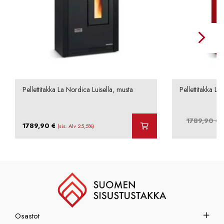
Pellettitakka La Nordica Luisella, musta
Pellettitakka La
A
1789,90
€
1789,90
€
(sis. Alv 25,5%)
h
o
Osastot