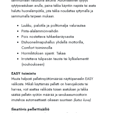
sammumaan haluttuina aikoina. Automaattinen sytytys
sytytysvastuksen avulla, paina takka käyntiin napista tai aseta
haluttu huonelämpötila, jota takka noudattaa syttymällä ja
sammumalla tarpeen mukaan.
Luukku, palotila ja polttomalja valurautaa
Pinta-alalämmönvaihdin
Pois nostettava tuhkankeräysastia
Etuhuoneilmapuhallus yhdellä mottorilla,
Comfort toiminnolla
Hormiliitoksen sijainti: Takaa
Irrotettava tulipesän tausta tai kylkielementit
(nouhoukseen)
EASY toiminto
Muuta helposti pelletinsyöttömäärää näyttöpaneelin EASY
valikosta. Mikäli käyttämäsi pelletti on hienojakoista tai
harvaa, voit asettaa valikosta toisen asetuksen ja takka
säätää pelletin syötön määrää ja savukaasumoottorin
imutehoa automaattisesti oikeaan suuntaan
(katso kuva)
.
Ilmatiivis pellettisäiliö