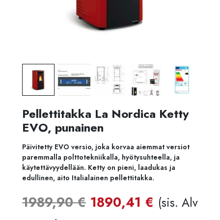
Pellettitakka La Nordica Ketty
EVO, punainen
Päivitetty EVO versio, joka korvaa aiemmat versiot
paremmalla polttotekniikalla, hyötysuhteella, ja
käytettävyydellään. Ketty on pieni, laadukas ja
edullinen, aito Italialainen pellettitakka.
Alkuperäinen
Nykyinen
1989,90
€
1890,41
€
(sis. Alv