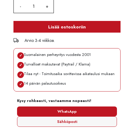
Lisää ostoskoriin
Arvio 3-4 viikkoa.
Suomalainen perheyritys vuodesta 2001
✓
Turvalliset maksutavat (Paytrail / Klarna)
✓
Tilaa nyt - Toimitusaika sovittavissa aikataulusi mukaan
✓
14 päivän palautusoikeus
✓
Kysy rohkeasti, vastaamme nopeasti!
WhatsApp
Sähköposti