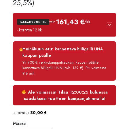
hinta
hinta
25,5%)
oli:
on:
161,43 €
/kk
vain
TAKKAHUONE-TILI
1989,90 €.
1890,41 
· koroton 12 kk
Luottoaika
12 kk
Heinäkuun etu:
kannettava hiiligrilli UNA
Korko
0 %
kaupan päälle
Käsittelymaksu
3,90 €/kk
Yli 900 € verkkokauppatilauksiin kaupan päälle
kannettava hiiligrilli UNA (ovh. 139 €). Etu voimassa
Maksettava yhteensä
1 937,21 €
9.8 asti.
Ale voimassa! Tilaa
12:00:24
kuluessa
saadaksesi tuotteen kampanjahinnalla!
+ toimitus
80,00
€
Määrä
Määrä