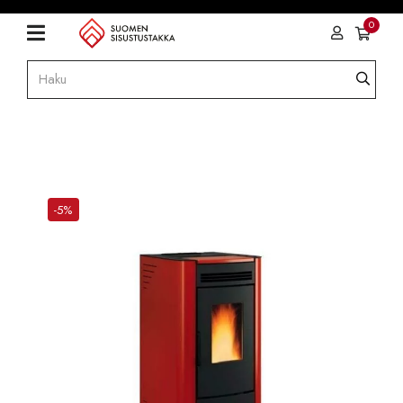
0
-5%