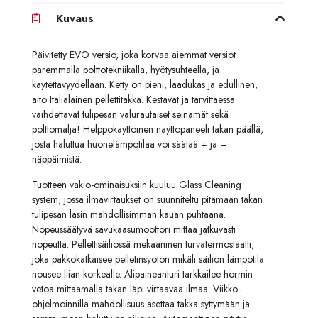
Kuvaus
Päivitetty EVO versio, joka korvaa aiemmat versiot
paremmalla polttotekniikalla, hyötysuhteella, ja
käytettävyydellään. Ketty on pieni, laadukas ja edullinen,
aito Italialainen pellettitakka. Kestävät ja tarvittaessa
vaihdettavat tulipesän valurautaiset seinämät sekä
polttomalja! Helppokäyttöinen näyttöpaneeli takan päällä,
josta haluttua huonelämpötilaa voi säätää + ja –
näppäimistä.
Tuotteen vakio-ominaisuksiin kuuluu Glass Cleaning
system, jossa ilmavirtaukset on suunniteltu pitämään takan
tulipesän lasin mahdollisimman kauan puhtaana.
Nopeussäätyvä savukaasumoottori mittaa jatkuvasti
nopeutta. Pellettisäiliössä mekaaninen turvatermostaatti,
joka pakkokatkaisee pelletinsyötön mikäli säiliön lämpötila
nousee liian korkealle. Alipaineanturi tarkkailee hormin
vetoa mittaamalla takan läpi virtaavaa ilmaa. Viikko-
ohjelmoinnilla mahdollisuus asettaa takka syttymään ja