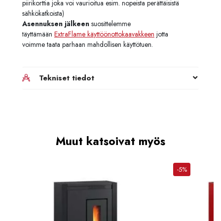
piirikorttia joka voi vaurioitua esim. nopeista perättäisistä
sähkökatkoista)
Asennuksen jälkeen
suosittelemme
täyttämään
ExtraFlame käyttöönottokaavakkeen
jotta
voimme taata parhaan mahdollisen käyttötuen.
Tekniset tiedot
Muut katsoivat myös
-5%