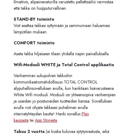
Ilmatiivis, alipainenaturilla varustettu pellettisäiliö varmistaa
että takka on huipputurvallinen.
STAND-BY toiminto
Voit asettaa takkasi syttymään ja sammumaan haluamasi
lämpötilan mukaan.
COMFORT toiminto
Aseta takka hiljaiseen tilaan yhdellä napin painalluksella
Wifi-Moduuli WHITE ja Total Control applikaatio
Vanhemman sukupolven takkoihin
kommunikaatiomahdollisuus TOTAL CONTROL
älypuhellinsovelluksen avulla, kun hankitaan lisävarusteena
White Wifi moduuli. Moduuli on yhteensopiva vanhempien
ja useiden jo poistuneiden tuotteiden kanssa. Sovelluksen
avulla voit ohjata takkaasi puhelimen avulla
internetyhteyden kautta! Hanki sovellus
Play
kaupasta
tai
App Storesta
Takuu 2 vuotta
(ei koske kuluvaa sytytysvastusta, eikä