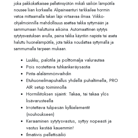
joka pakkokatkaisee pelletinsyötön mikäli säiliön lämpötila
nousee liian korkealle. Alipaineanturi tarkkailee hormin
vetoa mittaamalla takan läpi virtaavaa ilmaa. Viikko-
ohjelmoinnilla mahdollisuus asettaa takka syttymään ja
sammumaan haluttuina aikoina. Automaattinen sytytys
sytytysvastuksen avulla, paina takka käyntiin napista tai aseta
haluttu huonelämpötila, jota takka noudattaa syttymällä ja
sammumalla tarpeen mukaan.
Luukku, palotila ja polttomalja valurautaa
Pois nostettava tuhkankeräysastia
Pinta-alalämmönvaihdin
Etuhuoneilmapuhallus yhdellä puhaltimella, PRO
AIR setup toiminnolla
Hormiliitoksen sijainti: Takaa, tai takaa ylös
lisävarusteella
Irrotettava tulipesän kylkielementit
(nouhoukseen)
Keraaminen sytytysvastus, syttyy nopeasti ja
vastus kestää kauemmin!
Ilmatiivis pellettisäiliö