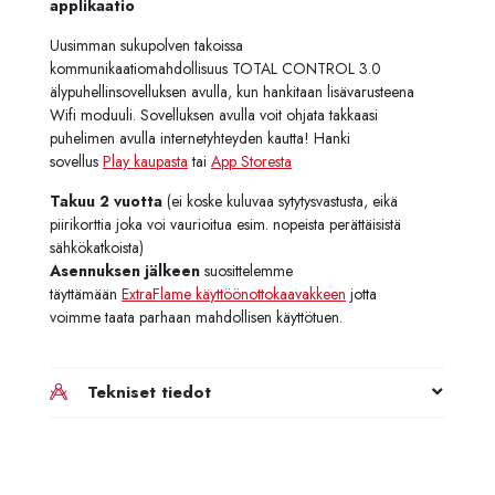
applikaatio
Uusimman sukupolven takoissa
kommunikaatiomahdollisuus TOTAL CONTROL 3.0
älypuhellinsovelluksen avulla, kun hankitaan lisävarusteena
Wifi moduuli. Sovelluksen avulla voit ohjata takkaasi
puhelimen avulla internetyhteyden kautta! Hanki
sovellus
Play kaupasta
tai
App Storesta
Takuu 2 vuotta
(ei koske kuluvaa sytytysvastusta, eikä
piirikorttia joka voi vaurioitua esim. nopeista perättäisistä
sähkökatkoista)
Asennuksen jälkeen
suosittelemme
täyttämään
ExtraFlame käyttöönottokaavakkeen
jotta
voimme taata parhaan mahdollisen käyttötuen.
Tekniset tiedot