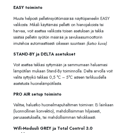
EASY toiminto
Muuta helposti pelletinsyöttömäärää näyttöpaneelin EASY
valikosta. Mikäli käyttämäsi pelletti on hienojakoista tai
harvaa, voit asettaa valikosta toisen asetuksen ja takka
säätää pelletin syötön määrää ja savukaasumoottorin
imutehoa automaattisesti oikeaan suuntaan
(katso kuva)
.
STAND-BY ja DELTA asetukset
Voit asettaa takkasi syttymään ja sammumaan haluamasi
lämpötilan mukaan Stand-By toiminnolla. Delta arvolla voit
valita syttyykö takkasi 0,5 °C – 5°C asteen tarkkuudella
asetetusta huonelämpötilasta.
PRO AIR setup toiminto
Valitse, haluatko huoneilmapuhaltimen toimivan: Ei lainkaan
(luonnollinen konvektio), mahdollisimman hiljaisesti,
perusasetuksella, tai mahdollisimman tehokkaasti.
Wifi-Moduuli GREY ja Total Control 3.0