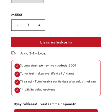
Määrä
Määrä
Lisää ostoskoriin
Arvio 3-4 viikkoa.
Suomalainen perheyritys vuodesta 2001
✓
Turvalliset maksutavat (Paytrail / Klarna)
✓
Tilaa nyt - Toimitusaika sovittavissa aikataulusi mukaan
✓
14 päivän palautusoikeus
✓
Kysy rohkeasti, vastaamme nopeasti!