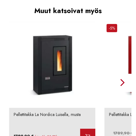
Muut katsoivat myös
-5%
Pellettitakka La Nordica Luisella, musta
Pellettitakka La
A
1789,90
€