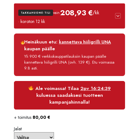
2460,
208,93 €
/kk
vain
TAKKAHUONE-TILI
-
· koroton 12 kk
2735,
Luottoaika
12 kk
Heinäkuun etu:
kannettava hiiligrilli UNA
Korko
0 %
kaupan päälle
Käsittelymaksu
3,90 €/kk
Yli 900 € verkkokauppatilauksiin kaupan päälle
kannettava hiiligrilli UNA (ovh. 139 €). Etu voimassa
Maksettava yhteensä
2 507,20 €
9.8 asti.
Ale voimassa! Tilaa
2pv 16:24:39
kuluessa saadaksesi tuotteen
kampanjahinnalla!
+ toimitus
80,00
€
Jalat