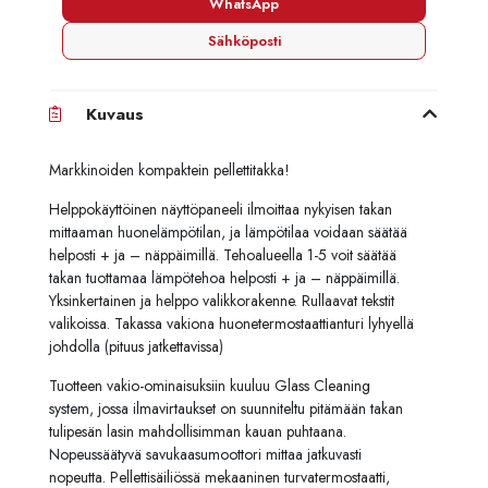
WhatsApp
Sähköposti
Kuvaus
Markkinoiden kompaktein pellettitakka!
Helppokäyttöinen näyttöpaneeli ilmoittaa nykyisen takan
mittaaman huonelämpötilan, ja lämpötilaa voidaan säätää
helposti + ja – näppäimillä. Tehoalueella 1-5 voit säätää
takan tuottamaa lämpötehoa helposti + ja – näppäimillä.
Yksinkertainen ja helppo valikkorakenne. Rullaavat tekstit
valikoissa. Takassa vakiona huonetermostaattianturi lyhyellä
johdolla (pituus jatkettavissa)
Tuotteen vakio-ominaisuksiin kuuluu Glass Cleaning
system, jossa ilmavirtaukset on suunniteltu pitämään takan
tulipesän lasin mahdollisimman kauan puhtaana.
Nopeussäätyvä savukaasumoottori mittaa jatkuvasti
nopeutta. Pellettisäiliössä mekaaninen turvatermostaatti,