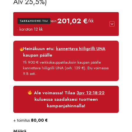
hinta
hinta
Alv 25,5%)
oli:
on:
201,02 €
/kk
vain
TAKKAHUONE-TILI
2489,90 €.
2365,41
· koroton 12 kk
Luottoaika
12 kk
Heinäkuun etu:
kannettava hiiligrilli UNA
Korko
0 %
kaupan päälle
Käsittelymaksu
3,90 €/kk
Yli 900 € verkkokauppatilauksiin kaupan päälle
kannettava hiiligrilli UNA (ovh. 139 €). Etu voimassa
Maksettava yhteensä
2 412,21 €
9.8 asti.
Ale voimassa! Tilaa
3pv 12:18:21
kuluessa saadaksesi tuotteen
kampanjahinnalla!
+ toimitus
80,00
€
Määrä
Määrä