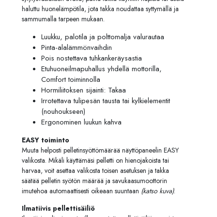
haluttu huonelämpötila, jota takka noudattaa syttymällä ja
sammumalla tarpeen mukaan.
Luukku, palotila ja polttomalja valurautaa
Pinta-alalämmönvaihdin
Pois nostettava tuhkankeräysastia
Etuhuoneilmapuhallus yhdellä mottorilla,
Comfort toiminnolla
Hormiliitoksen sijainti: Takaa
Irrotettava tulipesän tausta tai kylkielementit
(nouhoukseen)
Ergonominen luukun kahva
EASY toiminto
Muuta helposti pelletinsyöttömäärää näyttöpaneelin EASY
valikosta. Mikäli käyttämäsi pelletti on hienojakoista tai
harvaa, voit asettaa valikosta toisen asetuksen ja takka
säätää pelletin syötön määrää ja savukaasumoottorin
imutehoa automaattisesti oikeaan suuntaan
(katso kuva)
.
Ilmatiivis pellettisäiliö