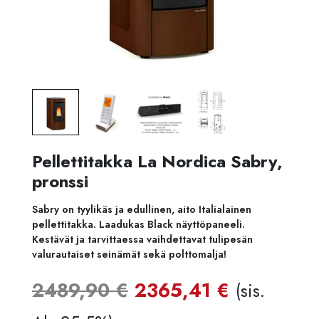
Pellettitakka La Nordica Sabry,
pronssi
Sabry on tyylikäs ja edullinen, aito Italialainen
pellettitakka. Laadukas Black näyttöpaneeli.
Kestävät ja tarvittaessa vaihdettavat tulipesän
valurautaiset seinämät sekä polttomalja!
Alkuperäinen
Nykyine
2489,90
€
2365,41
€
(sis.