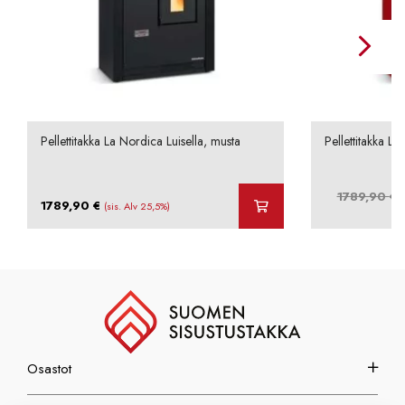
Pellettitakka La Nordica Luisella, musta
Pellettitakka La
A
1789,90
€
1789,90
€
(sis. Alv 25,5%)
h
o
Osastot