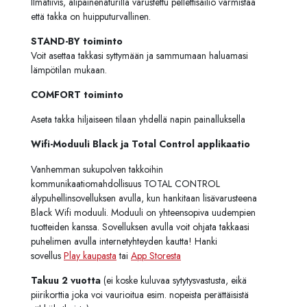
Ilmatiivis, alipainenaturilla varustettu pellettisäiliö varmistaa
että takka on huipputurvallinen.
STAND-BY toiminto
Voit asettaa takkasi syttymään ja sammumaan haluamasi
lämpötilan mukaan.
COMFORT toiminto
Aseta takka hiljaiseen tilaan yhdellä napin painalluksella
Wifi-Moduuli Black ja Total Control applikaatio
Vanhemman sukupolven takkoihin
kommunikaatiomahdollisuus TOTAL CONTROL
älypuhellinsovelluksen avulla, kun hankitaan lisävarusteena
Black Wifi moduuli. Moduuli on yhteensopiva uudempien
tuotteiden kanssa. Sovelluksen avulla voit ohjata takkaasi
puhelimen avulla internetyhteyden kautta! Hanki
sovellus
Play kaupasta
tai
App Storesta
Takuu 2 vuotta
(ei koske kuluvaa sytytysvastusta, eikä
piirikorttia joka voi vaurioitua esim. nopeista perättäisistä