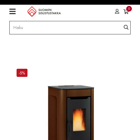
0
-5%