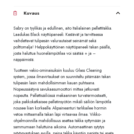
Kuvaus
Sabry on tyylikäs ja edullinen, aito Italialainen pellettitakka.
Laadukas Black näyttöpaneeli. Kestävät ja tarvittaessa
vaihdettavat tulipesän valurautaiset seinämät sekä
polttomalja! Helppokäyttöinen näyttöpaneeli takan päällä,
josta haluttua huonelämpötilaa voi säätää + ja –
näppäimistä.
Tuotteen vakio-ominaisuksiin kuuluu Glass Cleaning
system, jossa ilmavirtaukset on suunniteltu pitämään takan
tulipesän lasin mahdollisimman kauan puhtaana.
Nopeussäätyvä savukaasumoottori mittaa jatkuvasti
nopeutta. Pellettisäiliössä mekaaninen turvatermostaatti,
joka pakkokatkaisee pelletinsyötön mikäli säiliön lämpötila
nousee liian korkealle. Alipaineanturi tarkkailee hormin
vetoa mittaamalla takan läpi virtaavaa ilmaa. Viikko-
ohjelmoinnilla mahdollisuus asettaa takka syttymään ja
sammumaan haluttuina aikoina. Automaattinen sytytys
sytytysvastuksen avulla, paina takka käyntiin napista tai aseta