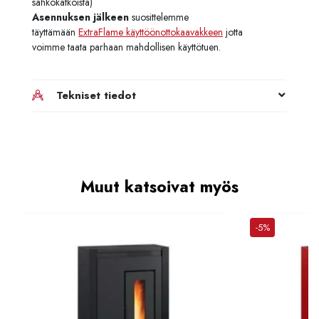
sähkökatkoista)
Asennuksen jälkeen
suosittelemme
täyttämään
ExtraFlame käyttöönottokaavakkeen
jotta
voimme taata parhaan mahdollisen käyttötuen.
Tekniset tiedot
Muut katsoivat myös
-5%