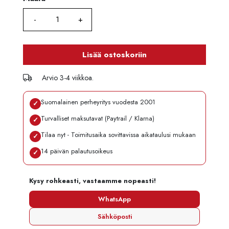
Lisää ostoskoriin
Arvio 3-4 viikkoa.
Suomalainen perheyritys vuodesta 2001
✓
Turvalliset maksutavat (Paytrail / Klarna)
✓
Tilaa nyt - Toimitusaika sovittavissa aikataulusi mukaan
✓
14 päivän palautusoikeus
✓
Kysy rohkeasti, vastaamme nopeasti!
WhatsApp
Sähköposti