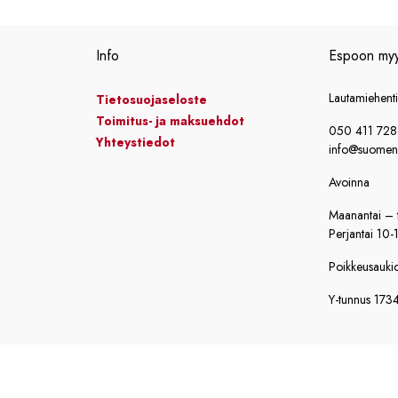
9,90 €.
1700,41 €.
Info
Espoon my
Lautamiehent
Tietosuojaseloste
Toimitus- ja maksuehdot
050 411 72
Yhteystiedot
info@suomensi
Avoinna
Maanantai – t
Perjantai 10-
Poikkeusaukiol
Y-tunnus 173