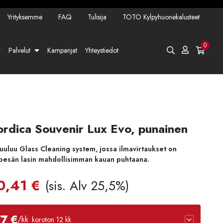
Yrityksemme
FAQ
Tulisija
TOTO Kylpyhuonekalusteet
0
Palvelut
Kampanjat
Yhteystiedot
ordica Souvenir Lux Evo, punainen
uuluu Glass Cleaning system, jossa ilmavirtaukset on
lipesän lasin mahdollisimman kauan puhtaana.
uperäinen
Nykyinen
0,41
€
(sis. Alv 25,5%)
ta
hinta
7 €
/kk
· koroton 12 kk