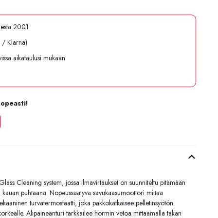
desta 2001
l / Klarna)
avissa aikataulusi mukaan
nopeasti!
Glass Cleaning system, jossa ilmavirtaukset on suunniteltu pitämään
an kauan puhtaana. Nopeussäätyvä savukaasumoottori mittaa
 mekaaninen turvatermostaatti, joka pakkokatkaisee pelletinsyötön
 korkealle. Alipaineanturi tarkkailee hormin vetoa mittaamalla takan