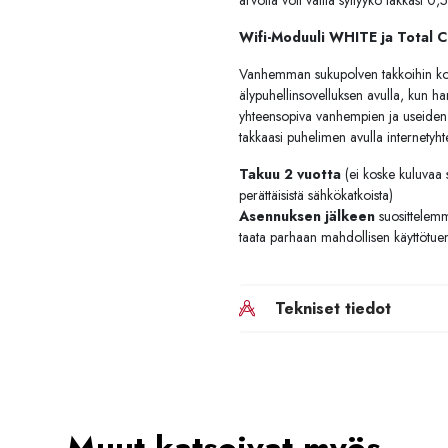
arvolla voit valita syttyykö takkasi 
Wifi-Moduuli WHITE ja Total C
Vanhemman sukupolven takkoihin
älypuhellinsovelluksen avulla, kun h
yhteensopiva vanhempien ja useiden j
takkaasi puhelimen avulla internetyh
Takuu 2 vuotta
(ei koske kuluvaa s
perättäisistä sähkökatkoista)
Asennuksen jälkeen
suosittelem
taata parhaan mahdollisen käyttötue
Tekniset tiedot