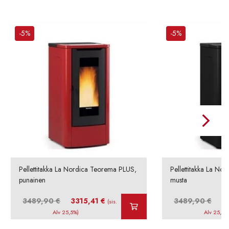
-5%
-5%
Pellettitakka La Nordica Teorema PLUS,
Pellettitakka La No
punainen
musta
Alkuperäinen
Nykyinen
Alku
3489,90
€
3315,41
€
3489,90
€
3
(sis.
hinta
hinta
hinta
Alv 25,5%)
Alv 25,5%
oli:
on:
oli: