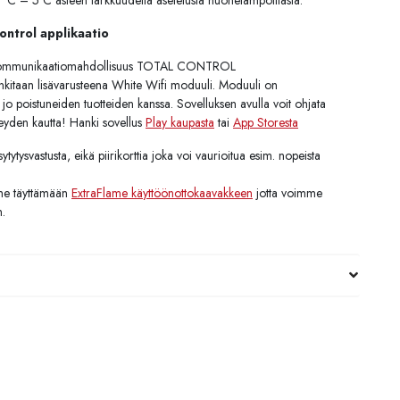
0,5 °C – 5°C asteen tarkkuudella asetetusta huonelämpötilasta.
ontrol applikaatio
 kommunikaatiomahdollisuus TOTAL CONTROL
ankitaan lisävarusteena White Wifi moduuli. Moduuli on
o poistuneiden tuotteiden kanssa. Sovelluksen avulla voit ohjata
teyden kautta! Hanki sovellus
Play kaupasta
tai
App Storesta
ytytysvastusta, eikä piirikorttia joka voi vaurioitua esim. nopeista
me täyttämään
ExtraFlame käyttöönottokaavakkeen
jotta voimme
n.