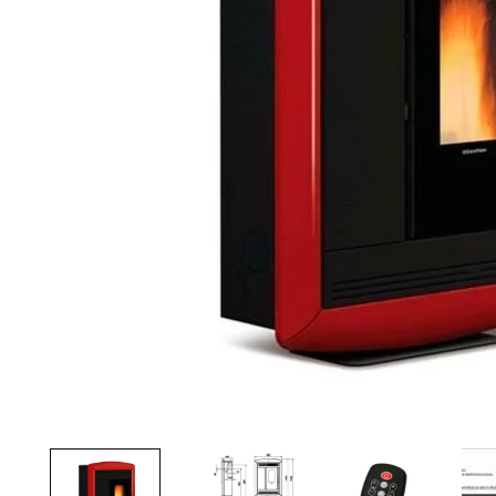
Palvelut
Kampanjat
Yhteystiedot
Pyydä tarjous
Projektit
Arkkitehdeille
Ostajan opas
Blogi
Yrityksemme
FAQ
Tulisija