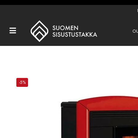
OU
Kaikki tuotteet
Tuotemerkit
OUTLET
Takat
-5%
Hormit
Ulkotulisijat
Kiukaat
Muut tuotteet