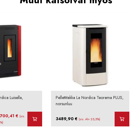
Muut katsoivat myös
rdica Luisella,
Pellettitakka La Nordica Teorema PLUS,
norsunluu
uperäinen
Nykyinen
1700,41
€
(sis.
3489,90
€
(sis. Alv 25,5%)
a
hinta
5%)
on: