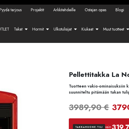
Pyydä tarjous
Projektit
Arkkitehdeille
Ostajan opas
Blogi
TLET
Takat
Hormit
Ulkotulisijat
Kiukaat
Muut tuotteet
Pellettitakka La N
Tuotteen vakio-ominaisuksiin k
suunniteltu pitämään takan tu
Alk
3989,90
€
379
hin
319,7
vain
TAKKAHUONE-TILI