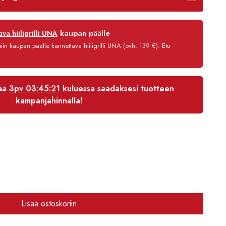
on:
9,90 €.
3790,41 €.
12 kk
kaupan päälle
va hiiligrilli UNA
0 %
in kaupan päälle kannettava hiiligrilli UNA (ovh. 139 €). Etu
3,90 €/kk
3 837,21 €
laa
3pv 03:45:20
kuluessa saadaksesi tuotteen
kampanjahinnalla!
Lisää ostoskoriin