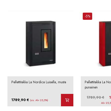
-5%
Pellettitakka La Nordica Luisella, musta
Pellettitakka La No
punainen
Alk
1789,90
€
1789,90
€
(sis. Alv 25,5%)
hint
Alv 25,
oli: