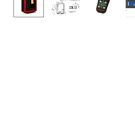
TOTO
Kylpyhuonekalusteet