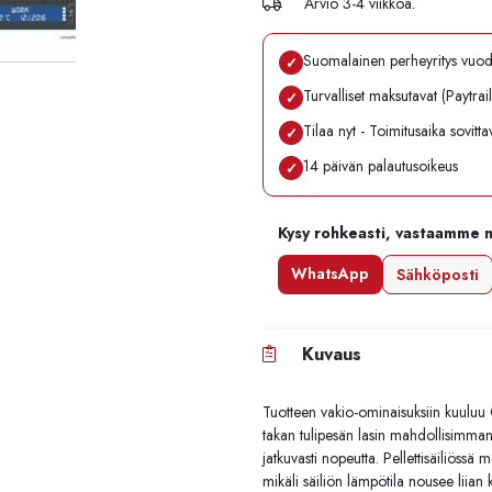
Arvio 3-4 viikkoa.
Suomalainen perheyritys vuo
✓
Turvalliset maksutavat (Paytrai
✓
Tilaa nyt - Toimitusaika sovitt
✓
14 päivän palautusoikeus
✓
Kysy rohkeasti, vastaamme 
WhatsApp
Sähköposti
Kuvaus
Tuotteen vakio-ominaisuksiin kuuluu 
takan tulipesän lasin mahdollisimm
jatkuvasti nopeutta. Pellettisäiliössä
mikäli säiliön lämpötila nousee liian