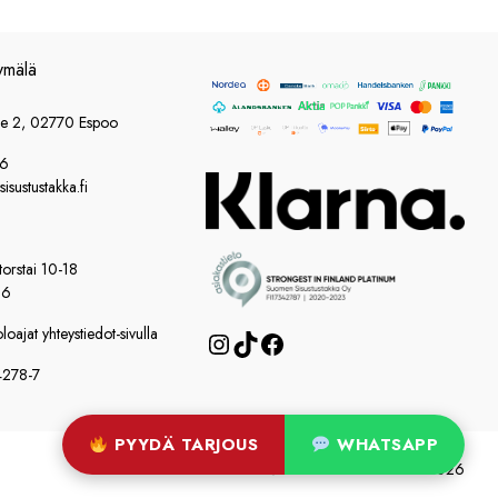
3489,90 €.
3315,41 €.
3489
ymälä
ie 2, 02770 Espoo
86
sustustakka.fi
orstai 10-18
16
oajat yhteystiedot-sivulla
Instagram
TikTok
Facebook
4278-7
PYYDÄ TARJOUS
WHATSAPP
© Suomen Sisustustakka 2026