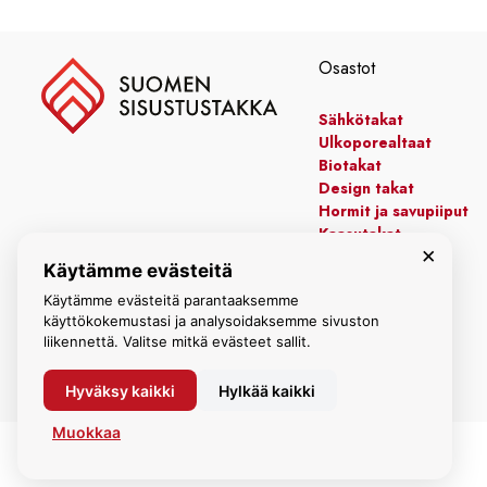
178
Osastot
Sähkötakat
Ulkoporealtaat
Biotakat
Design takat
Hormit ja savupiiput
Kaasutakat
×
Kiertoilmatakat
Käytämme evästeitä
Leivinuunit
Manttelitakat
Käytämme evästeitä parantaaksemme
käyttökokemustasi ja analysoidaksemme sivuston
liikennettä. Valitse mitkä evästeet sallit.
Hyväksy kaikki
Hylkää kaikki
Muokkaa