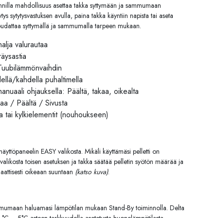
oinnilla mahdollisuus asettaa takka syttymään ja sammumaan
tys sytytysvastuksen avulla, paina takka käyntiin napista tai aseta
noudattaa syttymällä ja sammumalla tarpeen mukaan.
malja valurautaa
äysastia
 Tuubilämmönvaihdin
ellä/kahdella puhaltimella
nuaali ohjauksella: Päältä, takaa, oikealta
akaa / Päältä / Sivusta
ta tai kylkielementit (nouhoukseen)
äyttöpaneelin EASY valikosta. Mikäli käyttämäsi pelletti on
 valikosta toisen asetuksen ja takka säätää pelletin syötön määrää ja
attisesti oikeaan suuntaan
(katso kuva)
.
ammumaan haluamasi lämpötilan mukaan Stand-By toiminnolla. Delta