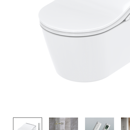
Palvelut
Kampanjat
Yhteystiedot
Pyydä tarjous
Projektit
Arkkitehdeille
Ostajan opas
Blogi
Yrityksemme
FAQ
Tulisija