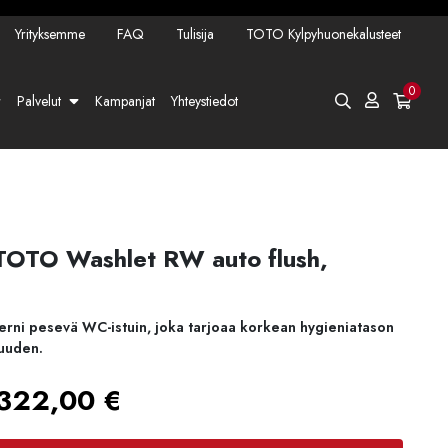
Yrityksemme
FAQ
Tulisija
TOTO Kylpyhuonekalusteet
0
Palvelut
Kampanjat
Yhteystiedot
TOTO Washlet RW auto flush,
 pesevä WC-istuin, joka tarjoaa korkean hygieniatason
uuden.
Hintaluokka:
322,00
€
5793,00 €