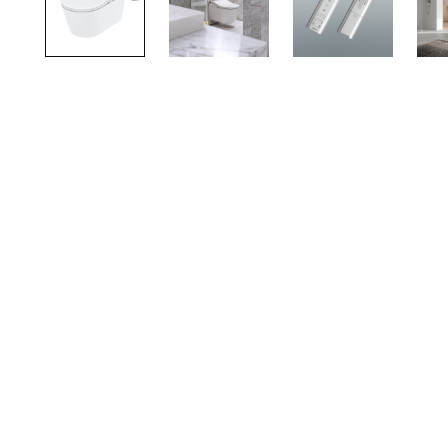
TOTO
Kylpyhuonekalusteet