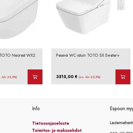
n TOTO Neorest WX2
Pesevä WC-istuin TOTO SX Ewater+
3515,00
€
s. Alv 25,5%)
(sis. Alv 25,5%)
Info
Espoon my
Lautamiehent
Tietosuojaseloste
Toimitus- ja maksuehdot