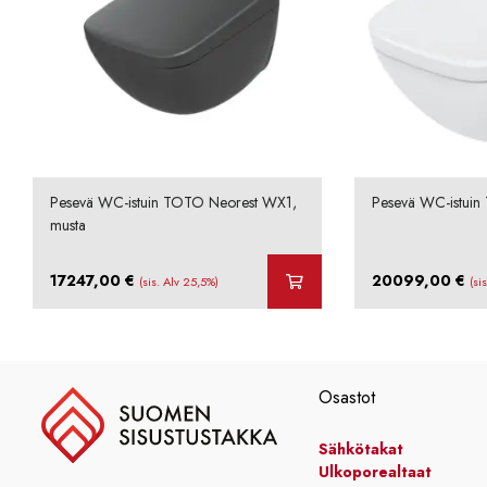
Pesevä WC-istuin TOTO Neorest WX1,
Pesevä WC-istui
musta
17247,00
€
20099,00
€
(sis. Alv 25,5%)
(si
Osastot
Sähkötakat
Ulkoporealtaat