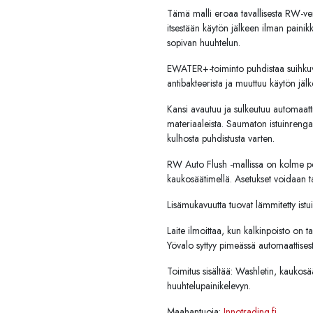
Tämä malli eroaa tavallisesta RW-ve
itsestään käytön jälkeen ilman painikk
sopivan huuhtelun.
EWATER+-toiminto puhdistaa suihkuva
antibakteerista ja muuttuu käytön jälke
Kansi avautuu ja sulkeutuu automaattise
materiaaleista. Saumaton istuinren
kulhosta puhdistusta varten.
RW Auto Flush -mallissa on kolme pes
kaukosäätimellä. Asetukset voidaan tal
Lisämukavuutta tuovat lämmitetty ist
Laite ilmoittaa, kun kalkinpoisto on t
Yövalo syttyy pimeässä automaattisesti
Toimitus sisältää: Washletin, kaukosä
huuhtelupainikelevyn.
Maahantuoja:
Innotrading.fi