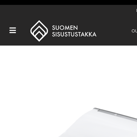
OU
Kaikki tuotteet
Tuotemerkit
OUTLET
Takat
Hormit
Ulkotulisijat
Kiukaat
Muut tuotteet