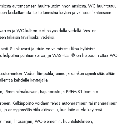
rsiosta automaattisen huuhtelutoiminnon ansiosta. WC huuhtoutuu
een koskettamista. Laite tunnistaa käytön ja valitsee tilanteeseen
rren ja WC-kulhon elektrolysoidulla vedellä. Vesi on
en takaisin tavalliseksi vedeksi.
sti. Suihkuvarsi ja istuin on valmistettu likaa hylkivistä
gas helpottaa puhtaanapitoa, ja WASHLET® on helppo irrottaa WC-
utoimintoa. Veden lämpötila, paine ja suihkun sijainti säädetään
lentaa kahdelle käyttäjälle.
uin, lämminilmakuivain, hajunpoisto ja PREMIST-toiminto.
arpeen. Kalkinpoisto voidaan tehdä automaattisesti tai manuaalisesti.
, ja energiansäästötila aktivoituu, kun laite ei ole käytössä.
ätimen, liitossarjan, WC-elementin, huuhtelutelineen,