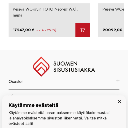
Pesevä WC-istuin TOTO Neorest WX1,
Pesevä WC-ist
musta
17247,00
€
20099,00
€
(sis. Alv 25,5%)
Osastot
Info
×
Käytämme evästeitä
Espoon myymälä
Käytämme evästeitä parantaaksemme käyttökokemustasi
ja analysoidaksemme sivuston liikennettä. Valitse mitkä
evästeet sallit.