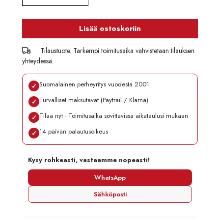
Lisää ostoskoriin
Tilaustuote. Tarkempi toimitusaika vahvistetaan tilauksen
yhteydessä.
Suomalainen perheyritys vuodesta 2001
✓
Turvalliset maksutavat (Paytrail / Klarna)
✓
Tilaa nyt - Toimitusaika sovittavissa aikataulusi mukaan
✓
14 päivän palautusoikeus
✓
Kysy rohkeasti, vastaamme nopeasti!
WhatsApp
Sähköposti