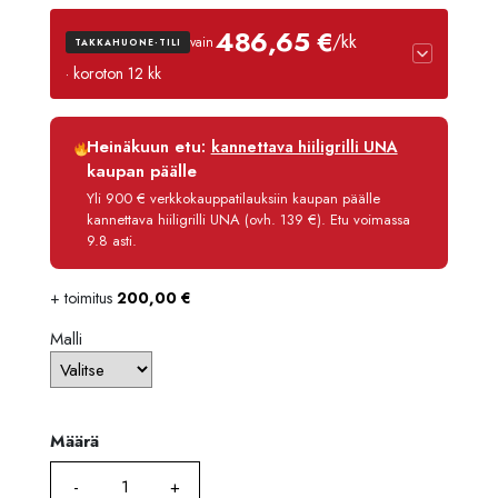
5793,
486,65 €
/kk
vain
TAKKAHUONE-TILI
-
· koroton 12 kk
6399,
Luottoaika
12 kk
Heinäkuun etu:
kannettava hiiligrilli UNA
Korko
0 %
kaupan päälle
Käsittelymaksu
3,90 €/kk
Yli 900 € verkkokauppatilauksiin kaupan päälle
kannettava hiiligrilli UNA (ovh. 139 €). Etu voimassa
Maksettava yhteensä
5 839,80 €
9.8 asti.
+ toimitus
200,00
€
Malli
Määrä
Määrä