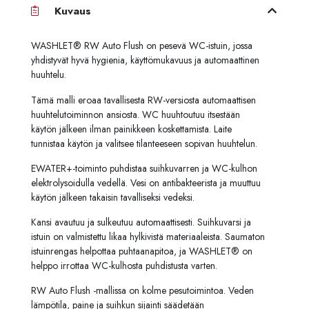
Kuvaus
WASHLET® RW Auto Flush on pesevä WC-istuin, jossa
yhdistyvät hyvä hygienia, käyttömukavuus ja automaattinen
huuhtelu.
Tämä malli eroaa tavallisesta RW-versiosta automaattisen
huuhtelutoiminnon ansiosta. WC huuhtoutuu itsestään
käytön jälkeen ilman painikkeen koskettamista. Laite
tunnistaa käytön ja valitsee tilanteeseen sopivan huuhtelun.
EWATER+-toiminto puhdistaa suihkuvarren ja WC-kulhon
elektrolysoidulla vedellä. Vesi on antibakteerista ja muuttuu
käytön jälkeen takaisin tavalliseksi vedeksi.
Kansi avautuu ja sulkeutuu automaattisesti. Suihkuvarsi ja
istuin on valmistettu likaa hylkivistä materiaaleista. Saumaton
istuinrengas helpottaa puhtaanapitoa, ja WASHLET® on
helppo irrottaa WC-kulhosta puhdistusta varten.
RW Auto Flush -mallissa on kolme pesutoimintoa. Veden
lämpötila, paine ja suihkun sijainti säädetään