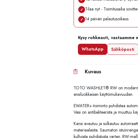
Tilaa nyt - Toimitusaika sovitt
✓
14 päivän palautusoikeus
✓
Kysy rohkeasti, vastaamme 
WhatsApp
Sähköposti
Kuvaus
TOTO WASHLET® RW on moderni pese
ensiluokkaisen käyttömukavuuden.
EWATER+-toiminto puhdistaa automaat
Vesi on antibakteerista ja muuttuu käy
Kansi avautuu ja sulkeutuu automaattise
materiaaleista. Saumaton istuinren
kulhosta puhdistusta varten. RW-mall