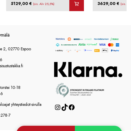
5129,00
€
3629,00
€
(sis. Alv 25,5%)
(sis. A
ymälä
ie 2, 02770 Espoo
86
sustustakka.fi
orstai 10-18
16
oajat yhteystiedot-sivulla
Instagram
TikTok
Facebook
4278-7