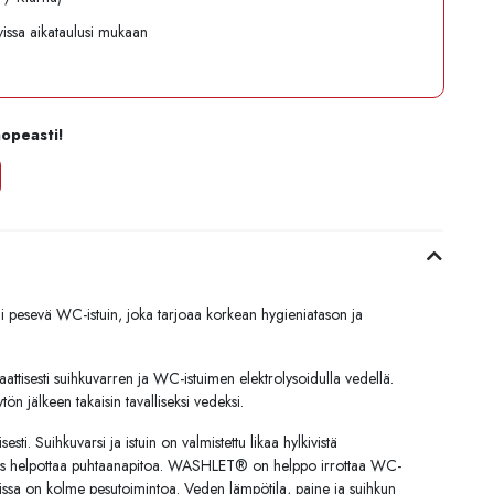
avissa aikataulusi mukaan
nopeasti!
vä WC-istuin, joka tarjoaa korkean hygieniatason ja
tisesti suihkuvarren ja WC-istuimen elektrolysoidulla vedellä.
tön jälkeen takaisin tavalliseksi vedeksi.
sti. Suihkuvarsi ja istuin on valmistettu likaa hylkivistä
gas helpottaa puhtaanapitoa. WASHLET® on helppo irrottaa WC-
issa on kolme pesutoimintoa. Veden lämpötila, paine ja suihkun