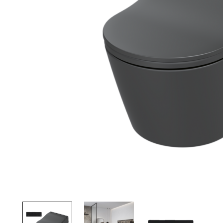
Palvelut
Kampanjat
Yhteystiedot
Pyydä tarjous
Projektit
Arkkitehdeille
Ostajan opas
Blogi
Yrityksemme
FAQ
Tulisija