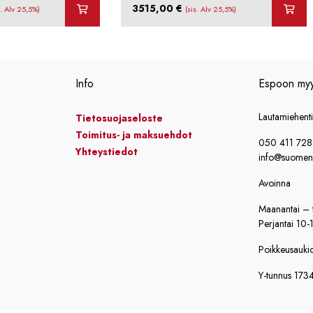
3515,00
€
s. Alv 25,5%)
(sis. Alv 25,5%)
Info
Espoon my
Lautamiehent
Tietosuojaseloste
Toimitus- ja maksuehdot
050 411 72
Yhteystiedot
info@suomensi
Avoinna
Maanantai – t
Perjantai 10-
Poikkeusaukiol
Y-tunnus 173