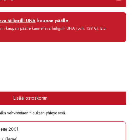
12 kk
kaupan päälle
va hiiligrilli UNA
0 %
in kaupan päälle kannettava hiiligrilli UNA (ovh. 139 €). Etu
3,90 €/kk
6 425,80 €
Lisää ostoskoriin
aika vahvistetaan tilauksen yhteydessä.
desta 2001
l / Klarna)