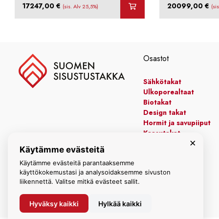
17247,00
€
20099,00
€
(sis. Alv 25,5%)
(si
Osastot
Sähkötakat
Ulkoporealtaat
Biotakat
Design takat
Hormit ja savupiiput
Kaasutakat
×
Kiertoilmatakat
Käytämme evästeitä
Leivinuunit
Manttelitakat
Käytämme evästeitä parantaaksemme
käyttökokemustasi ja analysoidaksemme sivuston
liikennettä. Valitse mitkä evästeet sallit.
Hyväksy kaikki
Hylkää kaikki