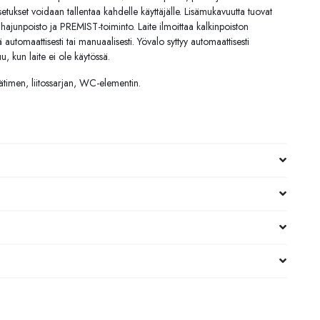
setukset voidaan tallentaa kahdelle käyttäjälle. Lisämukavuutta tuovat
 hajunpoisto ja PREMIST-toiminto. Laite ilmoittaa kalkinpoiston
automaattisesti tai manuaalisesti. Yövalo syttyy automaattisesti
u, kun laite ei ole käytössä.
ätimen, liitossarjan, WC-elementin.