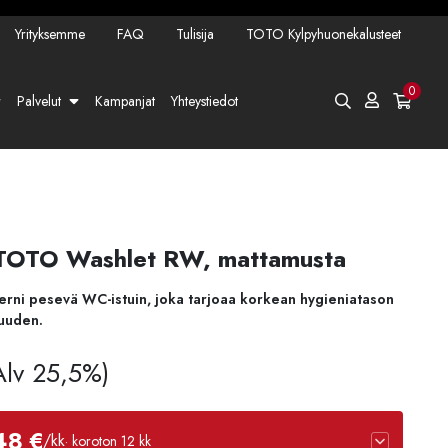
Yrityksemme
FAQ
Tulisija
TOTO Kylpyhuonekalusteet
0
Palvelut
Kampanjat
Yhteystiedot
 TOTO Washlet RW, mattamusta
 pesevä WC-istuin, joka tarjoaa korkean hygieniatason
uuden.
 Alv 25,5%)
48 €
/kk
· koroton 12 kk