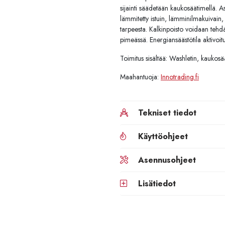
sijainti säädetään kaukosäätimellä. A
lämmitetty istuin, lämminilmakuivain,
tarpeesta. Kalkinpoisto voidaan tehdä 
pimeässä. Energiansäästötila aktivoitu
Toimitus sisältää: Washletin, kaukosä
Maahantuoja:
Innotrading.fi
Tekniset tiedot
Käyttöohjeet
Asennusohjeet
Lisätiedot