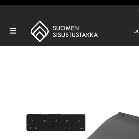
OU
Kaikki tuotteet
Tuotemerkit
OUTLET
Takat
Hormit
Ulkotulisijat
Kiukaat
Muut tuotteet