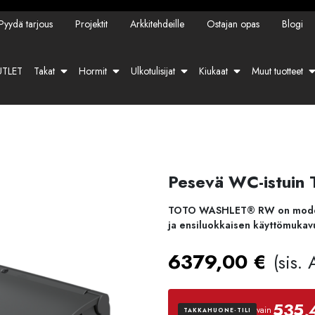
Pyydä tarjous
Projektit
Arkkitehdeille
Ostajan opas
Blogi
TLET
Takat
Hormit
Ulkotulisijat
Kiukaat
Muut tuotteet
Pesevä WC-istuin
TOTO WASHLET® RW on moderni
ja ensiluokkaisen käyttömukav
6379,00
€
(sis.
535,
vain
TAKKAHUONE-TILI