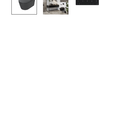
TOTO
Kylpyhuonekalusteet