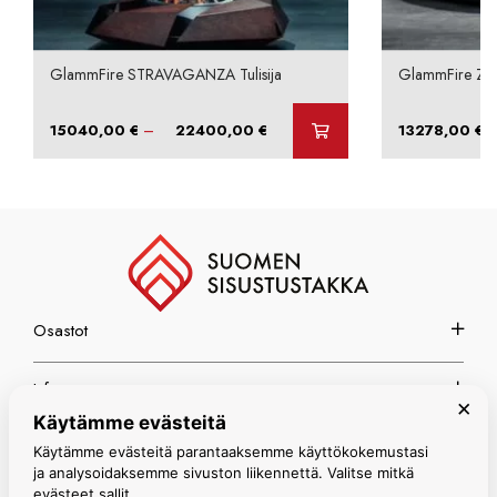
GlammFire STRAVAGANZA Tulisija
GlammFire ZAR
Hintaluokka:
–
15040,00
€
22400,00
€
13278,00
€
15040,00 €
-
22400,00 €
Osastot
Info
×
Käytämme evästeitä
Espoon myymälä
Käytämme evästeitä parantaaksemme käyttökokemustasi
ja analysoidaksemme sivuston liikennettä. Valitse mitkä
evästeet sallit.