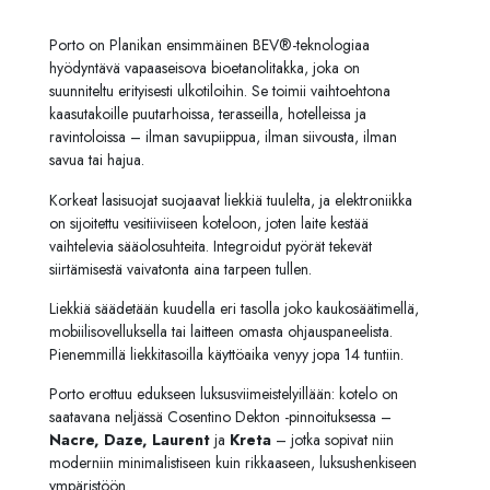
Porto on Planikan ensimmäinen BEV®-teknologiaa
hyödyntävä vapaaseisova bioetanolitakka, joka on
suunniteltu erityisesti ulkotiloihin. Se toimii vaihtoehtona
kaasutakoille puutarhoissa, terasseilla, hotelleissa ja
ravintoloissa – ilman savupiippua, ilman siivousta, ilman
savua tai hajua.
Korkeat lasisuojat suojaavat liekkiä tuulelta, ja elektroniikka
on sijoitettu vesitiiviiseen koteloon, joten laite kestää
vaihtelevia sääolosuhteita. Integroidut pyörät tekevät
siirtämisestä vaivatonta aina tarpeen tullen.
Liekkiä säädetään kuudella eri tasolla joko kaukosäätimellä,
mobiilisovelluksella tai laitteen omasta ohjauspaneelista.
Pienemmillä liekkitasoilla käyttöaika venyy jopa 14 tuntiin.
Porto erottuu edukseen luksusviimeistelyillään: kotelo on
saatavana neljässä Cosentino Dekton -pinnoituksessa –
Nacre, Daze, Laurent
ja
Kreta
– jotka sopivat niin
moderniin minimalistiseen kuin rikkaaseen, luksushenkiseen
ympäristöön.