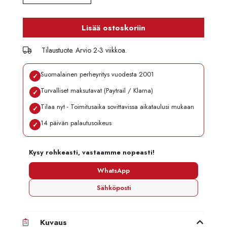
Lisää ostoskoriin
Tilaustuote. Arvio 2-3 viikkoa.
Suomalainen perheyritys vuodesta 2001
✓
Turvalliset maksutavat (Paytrail / Klarna)
✓
Tilaa nyt - Toimitusaika sovittavissa aikataulusi mukaan
✓
14 päivän palautusoikeus
✓
Kysy rohkeasti, vastaamme nopeasti!
WhatsApp
Sähköposti
Kuvaus