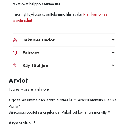
takat ovat helppo asentaa itse.
Takan yhteydessä suosittelemme tilattavaksi
Planikan omaa
bioetanolia!
Tekniset tiedot
Esitteet
Käyttöohjeet
Arviot
Tuotearvioita ei vielä ole.
Kirjoita ensimmäinen arvio tuotteelle “Terassilämmitin Planika
Porto”
Sähköpostiosoitettasi ei julkaista.
Pakolliset kentät on merkitty
*
Arvostelusi
*