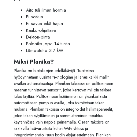
Aito tuli ilman hormia
Ei sotkua
Ei savua eikä hajua
Kauko-ohjattava
Dekton-pinta
Paloaika jopa 14 tuntia
Lämpöteho 3.7 kW
Miksi Planika?
Planika on biotakkojen edelläkävijä. Tuotteissa
hyödynnetään uusinta teknologiaa ja lähes kaikki mallit
ovatkin automatisoituja. Planikan takoissa on polttoaineen
määrän tunnistavat sensorit, jotka kertovat milloin takkaa
tulee täyttää. Polttoaineen lisääminen on yksinkertaista
automattiseen pumpun avulla, joka toimitetaan takan
mukana. Planikan takoissa on integroidut hallintapaneelit,
joten takan sytyttäminen ja sammuttaminen tapahtuu
käytännössä vain nappia painamalla. Osaan takoista on
saatavilla lisävarusteita kuten WiFi-yhteys ja
integrointimahdollisuus kodin älyjärjestelmään. Planikan