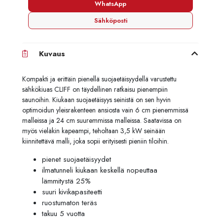
WhatsApp
Sähköposti
Kuvaus
Kompakti ja erittäin pienellä suojaetäisyydellä varustettu
sähkökiuas CLIFF on täydellinen ratkaisu pienempiin
saunoihin. Kiukaan suojaetäisyys seinistä on sen hyvin
optimoidun yleisrakenteen ansiosta vain 6 cm pienemmissä
malleissa ja 24 cm suuremmissa malleissa. Saatavissa on
myös vieläkin kapeampi, teholtaan 3,5 kW seinään
kiinnitettävä malli, joka sopii erityisesti pieniin tiloihin.
pienet suojaetäisyydet
ilmatunneli kiukaan keskellä nopeuttaa
lämmitystä 25%
suuri kivikapasiteetti
ruostumaton teräs
takuu 5 vuotta