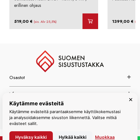
erillinen ohjaus
519,00
€
1399,00
€
(sis. Alv 25,5%)
(si
Osastot
Info
×
Käytämme evästeitä
Espoon myymälä
Käytämme evästeitä parantaaksemme käyttökokemustasi
ja analysoidaksemme sivuston liikennettä. Valitse mitkä
evästeet sallit.
Hyväksy kaikki
Hylkää kaikki
Muokkaa