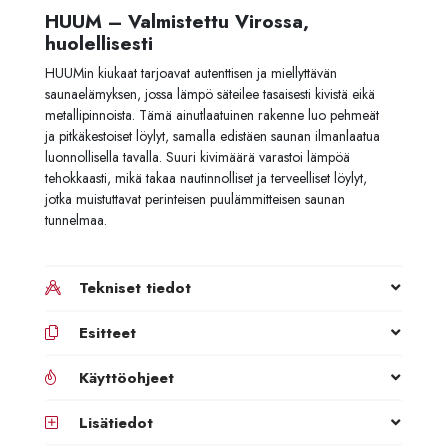
HUUM – Valmistettu Virossa,
huolellisesti
HUUMin kiukaat tarjoavat autenttisen ja miellyttävän
saunaelämyksen, jossa lämpö säteilee tasaisesti kivistä eikä
metallipinnoista. Tämä ainutlaatuinen rakenne luo pehmeät
ja pitkäkestoiset löylyt, samalla edistäen saunan ilmanlaatua
luonnollisella tavalla. Suuri kivimäärä varastoi lämpöä
tehokkaasti, mikä takaa nautinnolliset ja terveelliset löylyt,
jotka muistuttavat perinteisen puulämmitteisen saunan
tunnelmaa.
Tekniset tiedot
Esitteet
Käyttöohjeet
Lisätiedot