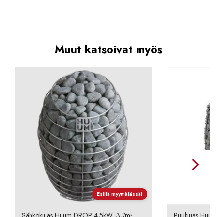
Muut katsoivat myös
Esillä myymälässä!
Sähkökiuas Huum DROP 4.5kW, 3-7m³,
Puukiuas Huum