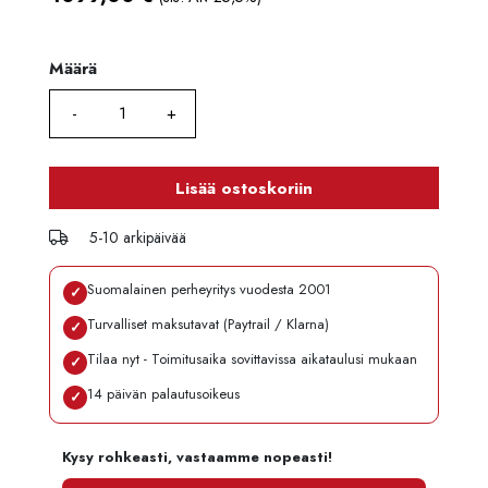
Määrä
Määrä
Lisää ostoskoriin
5-10 arkipäivää
Suomalainen perheyritys vuodesta 2001
✓
Turvalliset maksutavat (Paytrail / Klarna)
✓
Tilaa nyt - Toimitusaika sovittavissa aikataulusi mukaan
✓
14 päivän palautusoikeus
✓
Kysy rohkeasti, vastaamme nopeasti!