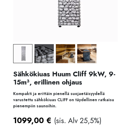
Sähkökiuas Huum Cliff 9kW, 9-
15m³, erillinen ohjaus
Kompakti ja erittäin pienellä suojaetäisyydellä
varustettu sähkökiuas CLIFF on täydellinen ratkaisu
pienempiin saunoihin.
1099,00
€
(sis. Alv 25,5%)