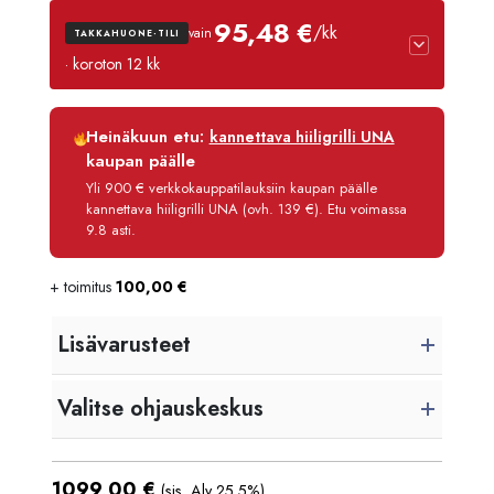
95,48 €
/kk
vain
TAKKAHUONE-TILI
· koroton 12 kk
Luottoaika
12 kk
Heinäkuun etu:
kannettava hiiligrilli UNA
Korko
0 %
kaupan päälle
Käsittelymaksu
3,90 €/kk
Yli 900 € verkkokauppatilauksiin kaupan päälle
kannettava hiiligrilli UNA (ovh. 139 €). Etu voimassa
Maksettava yhteensä
1 145,80 €
9.8 asti.
+ toimitus
100,00
€
Lisävarusteet
Valitse ohjauskeskus
1099,00
€
(sis. Alv 25,5%)