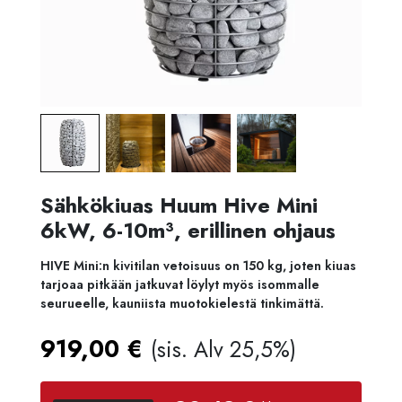
Sähkökiuas Huum Hive Mini
6kW, 6-10m³, erillinen ohjaus
HIVE Mini:n kivitilan vetoisuus on 150 kg, joten kiuas
tarjoaa pitkään jatkuvat löylyt myös isommalle
seurueelle, kauniista muotokielestä tinkimättä.
919,00
€
(sis. Alv 25,5%)