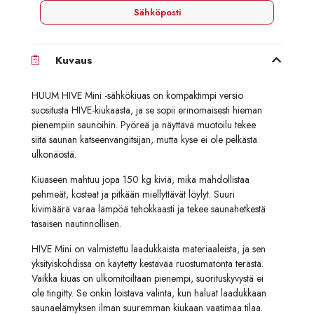
Sähköposti
Kuvaus
HUUM HIVE Mini -sähkökiuas on kompaktimpi versio
suositusta HIVE-kiukaasta, ja se sopii erinomaisesti hieman
pienempiin saunoihin. Pyöreä ja näyttävä muotoilu tekee
siitä saunan katseenvangitsijan, mutta kyse ei ole pelkästä
ulkonäöstä.
Kiuaseen mahtuu jopa 150 kg kiviä, mikä mahdollistaa
pehmeät, kosteat ja pitkään miellyttävät löylyt. Suuri
kivimäärä varaa lämpöä tehokkaasti ja tekee saunahetkestä
tasaisen nautinnollisen.
HIVE Mini on valmistettu laadukkaista materiaaleista, ja sen
yksityiskohdissa on käytetty kestävää ruostumatonta terästä.
Vaikka kiuas on ulkomitoiltaan pienempi, suorituskyvystä ei
ole tingitty. Se onkin loistava valinta, kun haluat laadukkaan
saunaelämyksen ilman suuremman kiukaan vaatimaa tilaa.