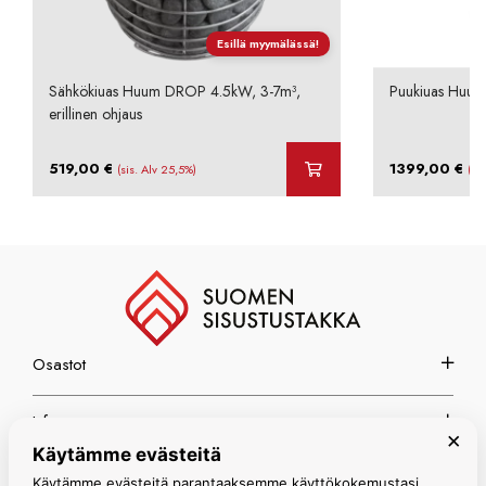
Esillä myymälässä!
Sähkökiuas Huum DROP 4.5kW, 3-7m³,
Puukiuas Huum
erillinen ohjaus
519,00
€
1399,00
€
(sis. Alv 25,5%)
(si
Osastot
Info
×
Käytämme evästeitä
Espoon myymälä
Käytämme evästeitä parantaaksemme käyttökokemustasi