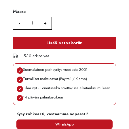
Määrä
Määrä
Lisää ostoskoriin
5-10 arkipäivää
Suomalainen perheyritys vuodesta 2001
✓
Turvalliset maksutavat (Paytrail / Klarna)
✓
Tilaa nyt - Toimitusaika sovittavissa aikataulusi mukaan
✓
14 päivän palautusoikeus
✓
Kysy rohkeasti, vastaamme nopeasti!
WhatsApp