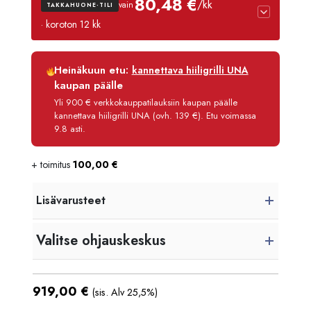
80,48 €
/kk
vain
TAKKAHUONE-TILI
· koroton 12 kk
Luottoaika
12 kk
Heinäkuun etu:
kannettava hiiligrilli UNA
Korko
0 %
kaupan päälle
Käsittelymaksu
3,90 €/kk
Yli 900 € verkkokauppatilauksiin kaupan päälle
kannettava hiiligrilli UNA (ovh. 139 €). Etu voimassa
Maksettava yhteensä
965,80 €
9.8 asti.
+ toimitus
100,00
€
Lisävarusteet
Valitse ohjauskeskus
919,00
€
(sis. Alv 25,5%)