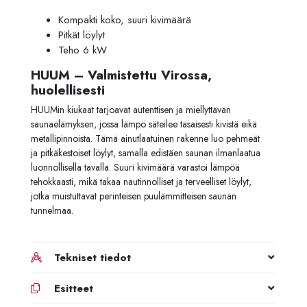
Kompakti koko, suuri kivimäärä
Pitkät löylyt
Teho 6 kW
HUUM – Valmistettu Virossa,
huolellisesti
HUUMin kiukaat tarjoavat autenttisen ja miellyttävän
saunaelämyksen, jossa lämpö säteilee tasaisesti kivistä eikä
metallipinnoista. Tämä ainutlaatuinen rakenne luo pehmeät
ja pitkäkestoiset löylyt, samalla edistäen saunan ilmanlaatua
luonnollisella tavalla. Suuri kivimäärä varastoi lämpöä
tehokkaasti, mikä takaa nautinnolliset ja terveelliset löylyt,
jotka muistuttavat perinteisen puulämmitteisen saunan
tunnelmaa.
Tekniset tiedot
Esitteet