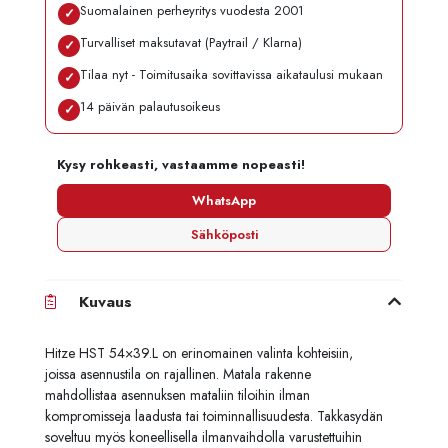
Suomalainen perheyritys vuodesta 2001
✓
Turvalliset maksutavat (Paytrail / Klarna)
✓
Tilaa nyt - Toimitusaika sovittavissa aikataulusi mukaan
✓
14 päivän palautusoikeus
✓
Kysy rohkeasti, vastaamme nopeasti!
WhatsApp
Sähköposti
Kuvaus
Hitze HST 54×39.L on erinomainen valinta kohteisiin,
joissa asennustila on rajallinen. Matala rakenne
mahdollistaa asennuksen mataliin tiloihin ilman
kompromisseja laadusta tai toiminnallisuudesta. Takkasydän
soveltuu myös koneellisella ilmanvaihdolla varustettuihin