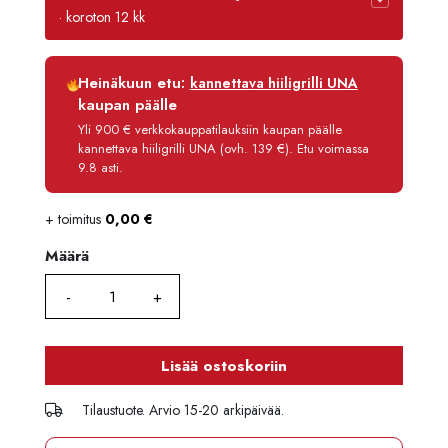
· koroton 12 kk
Luottoaika
12 kk
Heinäkuun etu:
kannettava hiiligrilli UNA
Korko
0 %
kaupan päälle
Käsittelymaksu
3,90 €/kk
Yli 900 € verkkokauppatilauksiin kaupan päälle
kannettava hiiligrilli UNA (ovh. 139 €). Etu voimassa
Maksettava yhteensä
2 045,80 €
9.8 asti.
+ toimitus
0,00
€
Määrä
Määrä
Lisää ostoskoriin
Tilaustuote. Arvio 15-20 arkipäivää.