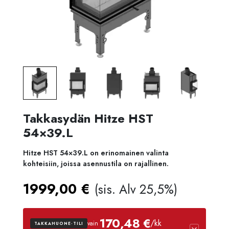
Takkasydän Hitze HST
54×39.L
Hitze HST 54×39.L on erinomainen valinta
kohteisiin, joissa asennustila on rajallinen.
1999,00
€
(sis. Alv 25,5%)
170,48 €
/kk
vain
TAKKAHUONE-TILI