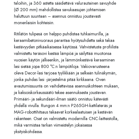
taloihin, ja 360 astetta säädettävä valurautainen savuyhde
(Ø 200 mm) mahdollistaa savukaasujen johtamisen
haluttuun suuntaan – asennus onnistuu joustavasti
monenlaisiin kohteisiin.
Ritilätön tulipesä on helppo puhdistaa tuhkaimurilla, ja
keraamibetonivuoraus parantaa hyötysuhdetta sekä takaa
kestävyyden pitkäaikaisessa käytössä. Vahvistetusta profiilista
valmistettu teräsovi kestää lämpöä ja säilyttää muotonsa
vuosien käytön jälkeenkin, ja lämmönkestävä keraaminen
lasi sietää jopa 800 °C:n lämpötiloja. Vakiovarusteena
oleva Decor-lasi tarjoaa tyylikkään ja selkeän tulinäkymän,
jonka puhdas lasi -järjestelmä pitää kirkkaana. Oven
avautumissuunta on vaihdettavissa asennuskohteen mukaan,
ja kaksoiskorkeussäätö tekee asennuksesta joustavan.
Primääri- ja sekundääri-ilman säätö onnistuu kätevästi
yhdellä vivulla. Rungon 4 mm:n P265GH-kattilateräs ja
MAG-robottihitsaus takaavat korkealaatuisen ja kestävän
rakenteen. Osat on valmistettu modernilla CNC-laitteistolla,
mikä varmistaa tarkan viimeistelyn jokaisessa
yksityiskohdassa.