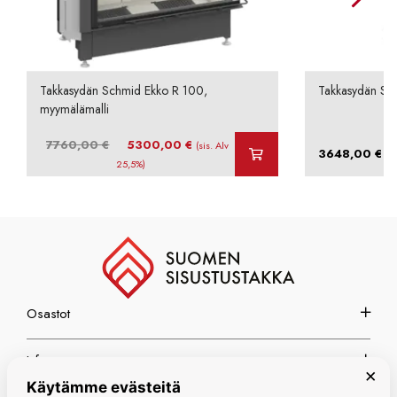
Takkasydän Schmid Ekko R 100,
Takkasydän Sch
myymälämalli
Alkuperäinen
Nykyinen
7760,00
€
5300,00
€
(sis. Alv
–
3648,00
€
hinta
hinta
25,5%)
oli:
on:
7760,00 €.
5300,00 €.
Osastot
Info
×
Käytämme evästeitä