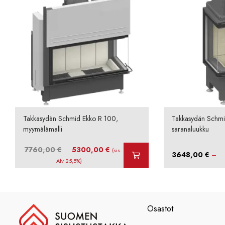
Takkasydän Schmid Ekko R 100,
Takkasydän Schmi
myymälämalli
saranaluukku
Alkuperäinen
Nykyinen
7760,00
€
5300,00
€
(sis.
3648,00
€
–
hinta
hinta
Alv 25,5%)
oli:
on:
7760,00 €.
5300,00 €.
Osastot