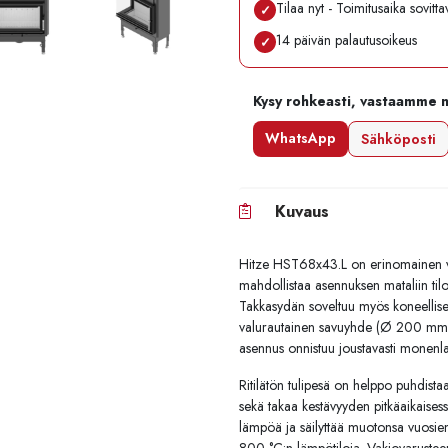
Tilaa nyt - Toimitusaika sovitt
✓
14 päivän palautusoikeus
✓
Kysy rohkeasti, vastaamme 
WhatsApp
Sähköposti
Kuvaus
Hitze HST68x43.L on erinomainen vali
mahdollistaa asennuksen mataliin til
Takkasydän soveltuu myös koneellisell
valurautainen savuyhde (Ø 200 mm) 
asennus onnistuu joustavasti monenlais
Ritilätön tulipesä on helppo puhdist
sekä takaa kestävyyden pitkäaikaisessa
lämpöä ja säilyttää muotonsa vuosie