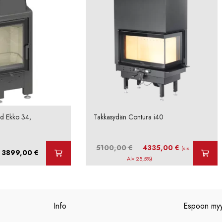
d Ekko 34,
Takkasydän Contura i40
Alkuperäinen
Nykyinen
5100,00
€
4335,00
€
(sis.
Hintaluokka:
3899,00
€
hinta
hinta
Alv 25,5%)
3648,00 €
oli:
on:
-
5100,00 €.
4335,00 €.
3899,00 €
Info
Espoon my