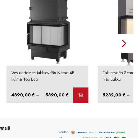
Vesikiertoinen takkasydän Nemo 4B
Takkasydän Schmid 
kulma Top Eco
hissiluukku
Hintaluokka:
4890,00
€
–
5390,00
€
5232,00
€
–
4890,00 €
-
5390,00 €
ymälä