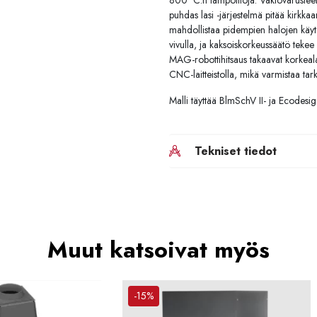
800 °C:n lämpötiloja. Vakiovarusteen
puhdas lasi -järjestelmä pitää kirkk
mahdollistaa pidempien halojen käytö
vivulla, ja kaksoiskorkeussäätö tek
MAG-robottihitsaus takaavat korkeala
CNC-laitteistolla, mikä varmistaa tark
Malli täyttää BlmSchV II- ja Ecodesig
Tekniset tiedot
Muut katsoivat myös
-15%