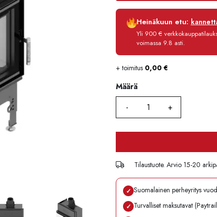
Luottoaika
Heinäkuun etu:
kannetta
Korko
Yli 900 € verkkokauppatilauksi
Käsittelymaksu
voimassa 9.8 asti.
Maksettava yhteensä
+ toimitus
0,00
€
Määrä
Määrä
Tilaustuote. Arvio 15-20 arkip
Suomalainen perheyritys vuo
✓
Turvalliset maksutavat (Paytrai
✓