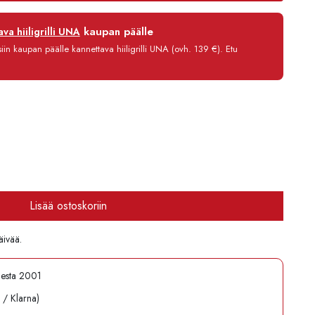
12 kk
kaupan päälle
va hiiligrilli UNA
0 %
in kaupan päälle kannettava hiiligrilli UNA (ovh. 139 €). Etu
3,90 €/kk
2 510,80 €
Lisää ostoskoriin
äivää.
desta 2001
l / Klarna)