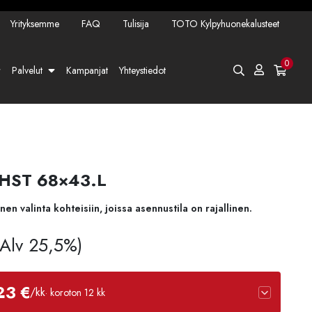
Yrityksemme
FAQ
Tulisija
TOTO Kylpyhuonekalusteet
0
Palvelut
Kampanjat
Yhteystiedot
 HST 68×43.L
 valinta kohteisiin, joissa asennustila on rajallinen.
. Alv 25,5%)
23 €
/kk
· koroton 12 kk