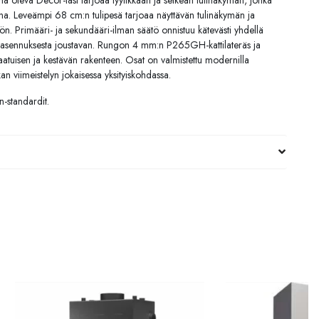
a oleva Decor-lasi tarjoaa tyylikkään ja selkeän tulinäkymän, jonka
aana. Leveämpi 68 cm:n tulipesä tarjoaa näyttävän tulinäkymän ja
n. Primääri- ja sekundääri-ilman säätö onnistuu kätevästi yhdellä
ee asennuksesta joustavan. Rungon 4 mm:n P265GH-kattilateräs ja
atuisen ja kestävän rakenteen. Osat on valmistettu modernilla
an viimeistelyn jokaisessa yksityiskohdassa.
n-standardit.