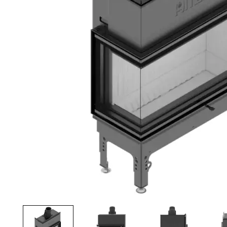
Palvelut
Kampanjat
Yhteystiedot
Pyydä tarjous
Projektit
Arkkitehdeille
Ostajan opas
Blogi
Yrityksemme
FAQ
Tulisija