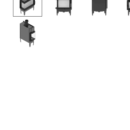
TOTO
Kylpyhuonekalusteet