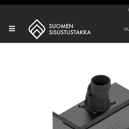
OU
Kaikki tuotteet
Tuotemerkit
OUTLET
Takat
Hormit
Ulkotulisijat
Kiukaat
Muut tuotteet