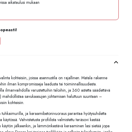
avissa aikataulusi mukaan
nopeasti!
nta kohteisiin, joissa asennustila on rajallinen. Matala rakenne
oihin ilman kompromisseja laadusta tai toiminnallisuudesta.
a ilmanvaihdolla varustettuihin taloihin, ja 360 astetta säädettävä
mahdollistaa savukaasujen johtamisen haluttuun suuntaan –
iin kohteisiin.
aa tuhkaimurilla, ja keraamibetonivuoraus parantaa hyötysuhdetta
 käytössä. Vahvistetusta profiilista valmistettu teräsovi kestää
n käytön jälkeenkin, ja lämmönkestävä keraaminen lasi sietää jopa