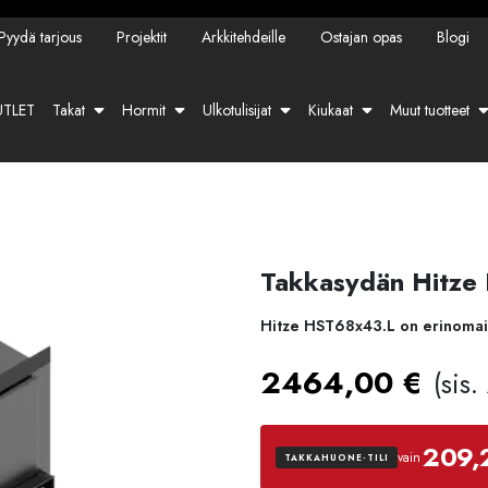
Pyydä tarjous
Projektit
Arkkitehdeille
Ostajan opas
Blogi
TLET
Takat
Hormit
Ulkotulisijat
Kiukaat
Muut tuotteet
Takkasydän Hitze
Hitze HST68x43.L on erinomainen
2464,00
€
(sis
209,
vain
TAKKAHUONE-TILI