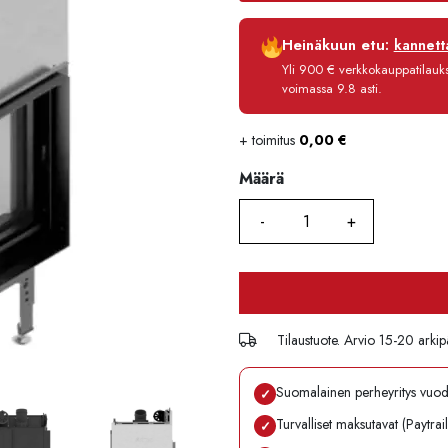
Luottoaika
Heinäkuun etu:
kannetta
Korko
Yli 900 € verkkokauppatilauksi
Käsittelymaksu
voimassa 9.8 asti.
Maksettava yhteensä
+ toimitus
0,00
€
Määrä
Määrä
Tilaustuote. Arvio 15-20 arkip
Suomalainen perheyritys vuo
✓
Turvalliset maksutavat (Paytrai
✓