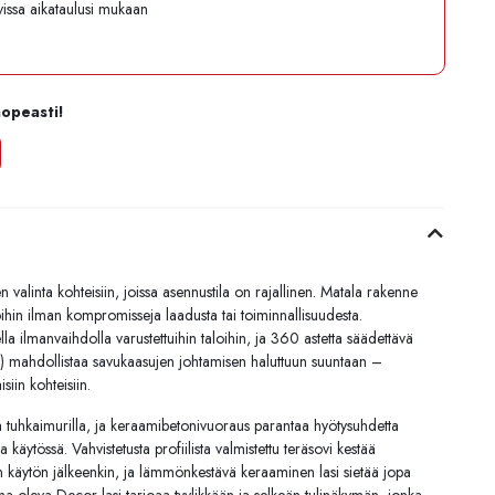
avissa aikataulusi mukaan
nopeasti!
linta kohteisiin, joissa asennustila on rajallinen. Matala rakenne
oihin ilman kompromisseja laadusta tai toiminnallisuudesta.
a ilmanvaihdolla varustettuihin taloihin, ja 360 astetta säädettävä
mahdollistaa savukaasujen johtamisen haluttuun suuntaan –
iin kohteisiin.
aa tuhkaimurilla, ja keraamibetonivuoraus parantaa hyötysuhdetta
 käytössä. Vahvistetusta profiilista valmistettu teräsovi kestää
n käytön jälkeenkin, ja lämmönkestävä keraaminen lasi sietää jopa