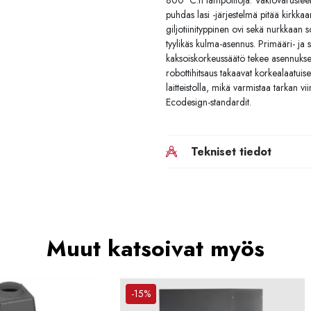
800 °C:n lämpötiloja. Vakiovarusteen
puhdas lasi -järjestelmä pitää kirkka
giljotiinityppinen ovi sekä nurkkaan s
tyylikäs kulma-asennus. Primääri- ja 
kaksoiskorkeussäätö tekee asennuks
robottihitsaus takaavat korkealaatui
laitteistolla, mikä varmistaa tarkan vi
Ecodesign-standardit.
Tekniset tiedot
Muut katsoivat myös
-15%