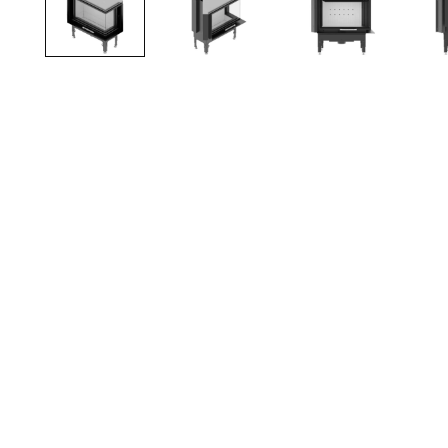
TOTO
Kylpyhuonekalusteet