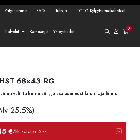
Yrityksemme
FAQ
Tulisija
TOTO Kylpyhuonekalusteet
0
Palvelut
Kampanjat
Yhteystiedot
e HST 68×43.RG
en valinta kohteisiin, joissa asennustila on rajallinen.
 Alv 25,5%)
15 €
/kk
· koroton 12 kk