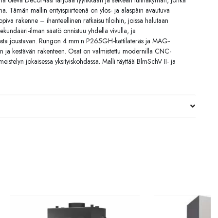
a oleva Decor-lasi tarjoaa tyylikkään ja selkeän tulinäkymän, jonka
ana. Tämän mallin erityispiirteenä on ylös- ja alaspäin avautuva
opiva rakenne – ihanteellinen ratkaisu tiloihin, joissa halutaan
sekundääri-ilman säätö onnistuu yhdellä vivulla, ja
esta joustavan. Rungon 4 mm:n P265GH-kattilateräs ja MAG-
sen ja kestävän rakenteen. Osat on valmistettu modernilla CNC-
imeistelyn jokaisessa yksityiskohdassa. Malli täyttää BlmSchV II- ja