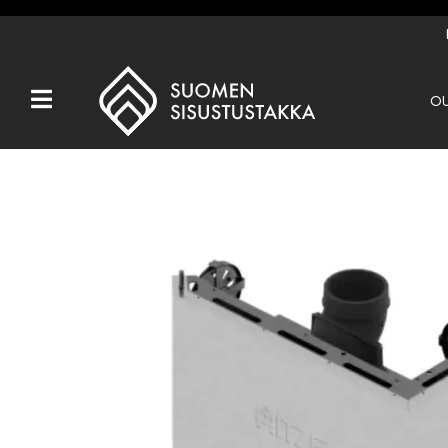
OU
Kaikki tuotteet
Tuotemerkit
OUTLET
Takat
Hormit
Ulkotulisijat
Kiukaat
Muut tuotteet