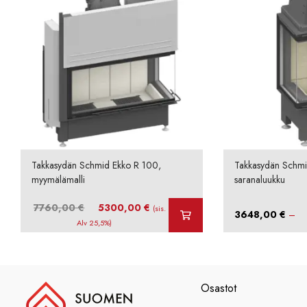
Takkasydän Schmid Ekko R 100,
Takkasydän Schmi
myymälämalli
saranaluukku
Alkuperäinen
Nykyinen
7760,00
€
5300,00
€
(sis.
3648,00
€
–
hinta
hinta
Alv 25,5%)
oli:
on:
7760,00 €.
5300,00 €.
Osastot