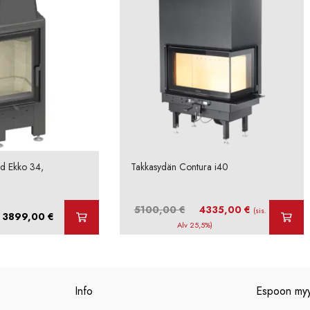
d Ekko 34,
Takkasydän Contura i40
Alkuperäinen
Nykyinen
5100,00
€
4335,00
€
(sis.
Hintaluokka:
3899,00
€
hinta
hinta
Alv 25,5%)
3648,00 €
oli:
on:
-
5100,00 €.
4335,00 €.
3899,00 €
Info
Espoon my