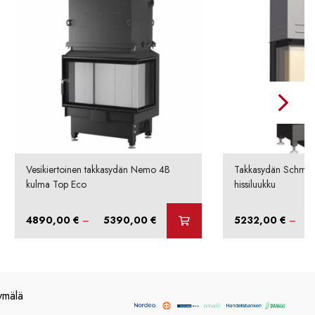
Vesikiertoinen takkasydän Nemo 4B
Takkasydän Schmid 
kulma Top Eco
hissiluukku
Hintaluokka:
4890,00
€
–
5390,00
€
5232,00
€
–
4890,00 €
-
5390,00 €
ymälä