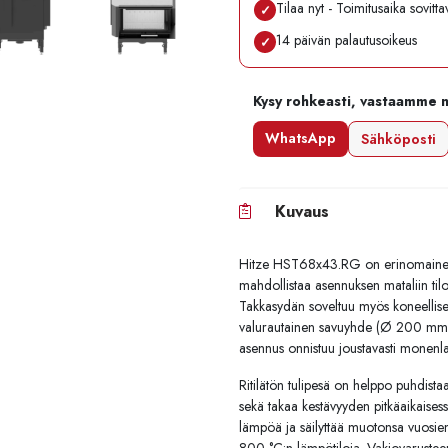
Tilaa nyt - Toimitusaika sovitt
✓
14 päivän palautusoikeus
✓
Kysy rohkeasti, vastaamme 
WhatsApp
Sähköposti
Kuvaus
Hitze HST68x43.RG on erinomainen va
mahdollistaa asennuksen mataliin til
Takkasydän soveltuu myös koneellisell
valurautainen savuyhde (Ø 200 mm) 
asennus onnistuu joustavasti monenlais
Ritilätön tulipesä on helppo puhdist
sekä takaa kestävyyden pitkäaikaisessa
lämpöä ja säilyttää muotonsa vuosie