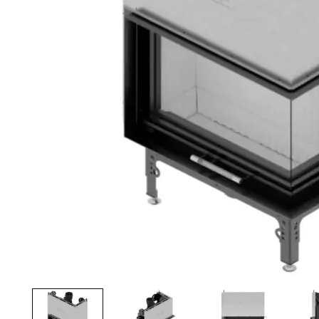
Palvelut
Kampanjat
Yhteystiedot
Pyydä tarjous
Projektit
Arkkitehdeille
Ostajan opas
Blogi
Yrityksemme
FAQ
Tulisija