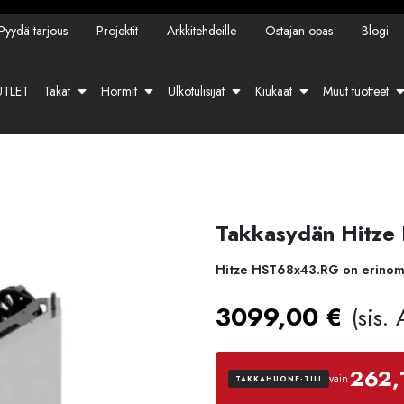
Pyydä tarjous
Projektit
Arkkitehdeille
Ostajan opas
Blogi
TLET
Takat
Hormit
Ulkotulisijat
Kiukaat
Muut tuotteet
Takkasydän Hitz
Hitze HST68x43.RG on erinomain
3099,00
€
(sis.
262,
vain
TAKKAHUONE-TILI