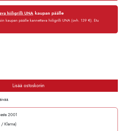
12 kk
kaupan päälle
va hiiligrilli UNA
0 %
in kaupan päälle kannettava hiiligrilli UNA (ovh. 139 €). Etu
3,90 €/kk
3 145,80 €
Lisää ostoskoriin
äivää.
desta 2001
l / Klarna)