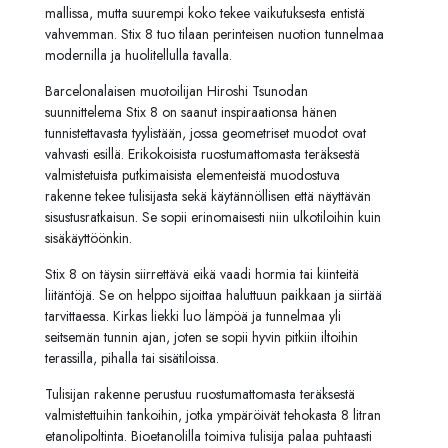
mallissa, mutta suurempi koko tekee vaikutuksesta entistä
vahvemman. Stix 8 tuo tilaan perinteisen nuotion tunnelmaa
modernilla ja huolitellulla tavalla.
Barcelonalaisen muotoilijan Hiroshi Tsunodan
suunnittelema Stix 8 on saanut inspiraationsa hänen
tunnistettavasta tyylistään, jossa geometriset muodot ovat
vahvasti esillä. Erikokoisista ruostumattomasta teräksestä
valmistetuista putkimaisista elementeistä muodostuva
rakenne tekee tulisijasta sekä käytännöllisen että näyttävän
sisustusratkaisun. Se sopii erinomaisesti niin ulkotiloihin kuin
sisäkäyttöönkin.
Stix 8 on täysin siirrettävä eikä vaadi hormia tai kiinteitä
liitäntöjä. Se on helppo sijoittaa haluttuun paikkaan ja siirtää
tarvittaessa. Kirkas liekki luo lämpöä ja tunnelmaa yli
seitsemän tunnin ajan, joten se sopii hyvin pitkiin iltoihin
terassilla, pihalla tai sisätiloissa.
Tulisijan rakenne perustuu ruostumattomasta teräksestä
valmistettuihin tankoihin, jotka ympäröivät tehokasta 8 litran
etanolipoltinta. Bioetanolilla toimiva tulisija palaa puhtaasti