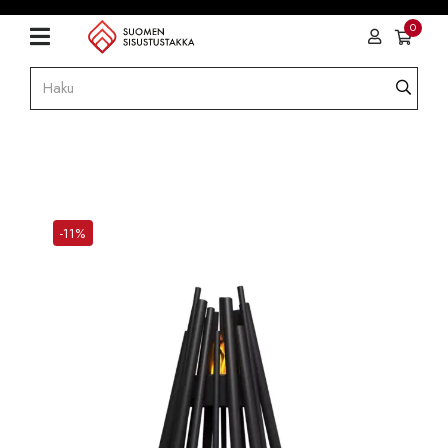
0
-11%