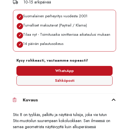
10-15 arkipäivää
Suomalainen perheyritys vuodesta 2001
✓
Turvalliset maksutavat (Paytrail / Klarna)
✓
Tilaa nyt - Toimitusaika sovittavissa aikataulusi mukaan
✓
14 päivän palautusoikeus
✓
Kysy rohkeasti, vastaamme nopeasti!
WhatsApp
Sähköposti
Kuvaus
Stix 8 on tyylikäs, palkittu ja näyttävä tulisija, joka vie tutun
Stix-muotoilun suurempaan kokoluokkaan. Sen ilmeessä on
samaa geometrista näyttävyyttä kuin alkuperäisessä