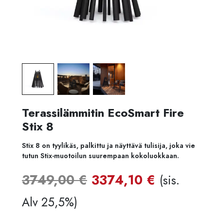
Terassilämmitin EcoSmart Fire
Stix 8
Stix 8 on tyylikäs, palkittu ja näyttävä tulisija, joka vie
tutun Stix-muotoilun suurempaan kokoluokkaan.
Alkuperäinen
Nykyine
3749,00
€
3374,10
€
(sis.
hinta
hinta
Alv 25,5%)