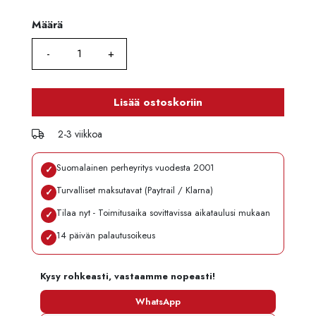
Määrä
Määrä
Lisää ostoskoriin
2-3 viikkoa
Suomalainen perheyritys vuodesta 2001
✓
Turvalliset maksutavat (Paytrail / Klarna)
✓
Tilaa nyt - Toimitusaika sovittavissa aikataulusi mukaan
✓
14 päivän palautusoikeus
✓
Kysy rohkeasti, vastaamme nopeasti!
WhatsApp