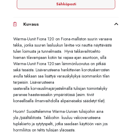
Sähköposti
Kuvaus
Warma-Uunit Fiona 120 on Fiona-malliston suurin varaava
takka, jonka suuren lasiluukun lävitse voi nauttia näyttävästä
tulen loimusta ja tunnelmasta. Hyvä takkavaihtoehto
hieman tilavampaan kotiin tai vapaa-ajan asuntoon, sillä
Warma-Uunit Fiona 120:sen lämmönluovutus on pitkää
sekä tasaista. Lisävarusteena hankittavien korotuskerrosten
avulla takkaan saa lisättyä varauskykykyä isommankin tilan
tarpeisiin. Lisävarusteena
saatavalla
korvausilmajärjestelmällä
tulisijan toimintakyky
paranee haastavassakin ympäristössä (esim. tiiviit
koneellisella ilmanvaihdolla alipaineiseksi säädetyt tilat).
Huom! Suosittelemme Warma-Uunien tulisijoihin aina
ylä-/päältäliitosta. Takkoihin kuuluu vakiovarusteena
tuplakierto ja sytytyspelti, jotka saadaan käyttöön vain jos
hormiliitos on tehty tulisijan yläosasta.