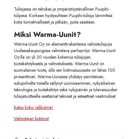
Tulisijassa on tehokas ja ympäristöystävällinen
Puupihi-
tulipesä.
Korkean hyötysuhteen Puupihi-tulisija lämmittää
kotia tunnelmallisesti ja pitkään, puita säästäen.
Miksi Warma-Uunit?
Warma-Uunit Oy on elementtirakenteisia valmistulisijoja
Uudessakaupungissa valmistava perheyritys. Warma-Uunit
Oy:llä on yli 30 vuoden kokemus tulisijojen
tuotekehityksestä ja valmistuksesta. Warma-Uunit on
suomalainen tuote, sillä sen kotimaisuusaste on lähes 100
prosenttinen. Warma-Uuneissa yhdistyy perinteinen,
sukupolvelta toiselle säilynyt uuniosaaminen, nykyaikainen
teknologia ja tuotekehitys sekä nykypäivän ja tulevaisuuden
tulisijatuotteelle asettamat tekniset ja esteettiset vaatimukset.
Katso koko valikoima!
Valmistajan kotisivut