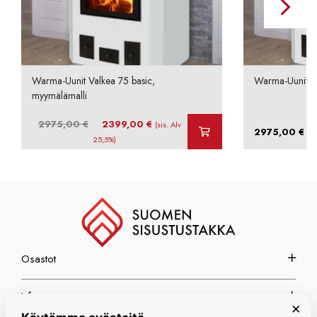
Warma-Uunit Valkea 75 basic,
Warma-Uunit Va
myymälämalli
Alkuperäinen
Nykyinen
2975,00
€
2399,00
€
(sis. Alv
2975,00
€
(si
hinta
hinta
25,5%)
oli:
on:
2975,00 €.
2399,00 €.
Osastot
Info
×