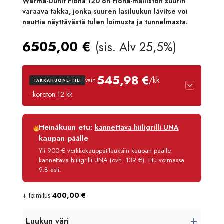
Warma-Uunit Fiona 120 on Fiona-malliston suurin
varaava takka, jonka suuren lasiluukun lävitse voi
nauttia näyttävästä tulen loimusta ja tunnelmasta.
6505,00
€
(sis. Alv 25,5%)
545,98 €
/kk
vain
TAKKAHUONE-TILI
· koroton 12 kk
Luottoaika
12 kk
Heinäkuun etu:
kannettava hiiligrilli UNA
Korko
0 %
kaupan päälle
Käsittelymaksu
3,90 €/kk
Yli 900 € verkkokauppatilauksiin kaupan päälle
kannettava hiiligrilli UNA (ovh. 139 €). Etu voimassa
Maksettava yhteensä
6 551,80 €
9.8 asti.
+ toimitus
400,00
€
Luukun väri