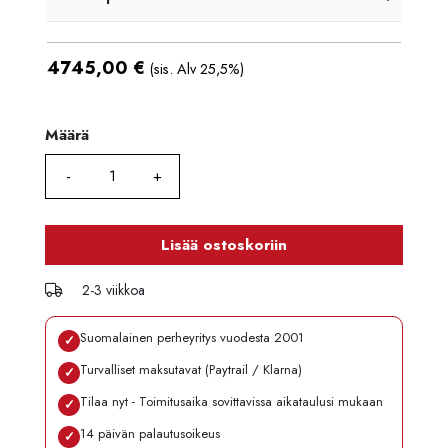
4745,00
€
(sis. Alv 25,5%)
Määrä
Määrä
Lisää ostoskoriin
2-3 viikkoa
Suomalainen perheyritys vuodesta 2001
✓
Turvalliset maksutavat (Paytrail / Klarna)
✓
Tilaa nyt - Toimitusaika sovittavissa aikataulusi mukaan
✓
14 päivän palautusoikeus
✓