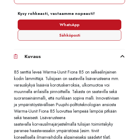
Kysy rohkeasti, vastaamme nopeasti!
WhatsApp
Sähköposti
Kuvaus
85 senttiä leveä Warma-Uunit Fiona 85 on selkeälinjainen
kodin lämmittäjä. Tulisijaan on saatavilla lisävarusteena mm.
varauskykyä lisääviä korotuskerroksia, ulkomuotoa voi
muunnella erilaisilla pinnoitteilla. Takasta on saatavilla sekä
suoranseinänmalli, että nurkkaan sopiva malli. Innovatiivisen
ja ympäristöystävällisen
Puupihi-polttoteknologian
ansiosta
Warma-Uunit Fiona 85 luovuttaa lempeää lämpöä pitkään
sekä tasaisesti. Lisävarusteena
saatavalla
korvausilmajärjestelmällä
tulisijan toimintakyky
paranee haastavassakin ympäristössä (esim. tiiviit
koneellisella ilmanvaihdolla alipaineiseksi säädetyt tilat).