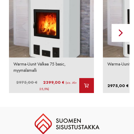
Warma-Uunit Valkea 75 basic,
Warma-Uunit Va
myymälämalli
Alkuperäinen
Nykyinen
2975,00
€
2399,00
€
(sis. Alv
2975,00
€
(si
hinta
hinta
25,5%)
oli:
on:
2975,00 €.
2399,00 €.