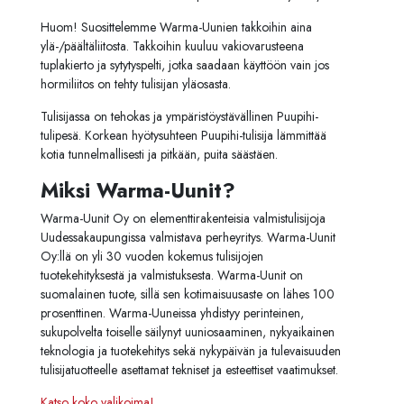
Huom! Suosittelemme Warma-Uunien takkoihin aina
ylä-/päältäliitosta. Takkoihin kuuluu vakiovarusteena
tuplakierto ja sytytyspelti, jotka saadaan käyttöön vain jos
hormiliitos on tehty tulisijan yläosasta.
Tulisijassa on tehokas ja ympäristöystävällinen
Puupihi-
tulipesä.
Korkean hyötysuhteen Puupihi-tulisija lämmittää
kotia tunnelmallisesti ja pitkään, puita säästäen.
Miksi Warma-Uunit?
Warma-Uunit Oy on elementtirakenteisia valmistulisijoja
Uudessakaupungissa valmistava perheyritys. Warma-Uunit
Oy:llä on yli 30 vuoden kokemus tulisijojen
tuotekehityksestä ja valmistuksesta. Warma-Uunit on
suomalainen tuote, sillä sen kotimaisuusaste on lähes 100
prosenttinen. Warma-Uuneissa yhdistyy perinteinen,
sukupolvelta toiselle säilynyt uuniosaaminen, nykyaikainen
teknologia ja tuotekehitys sekä nykypäivän ja tulevaisuuden
tulisijatuotteelle asettamat tekniset ja esteettiset vaatimukset.
Katso koko valikoima!