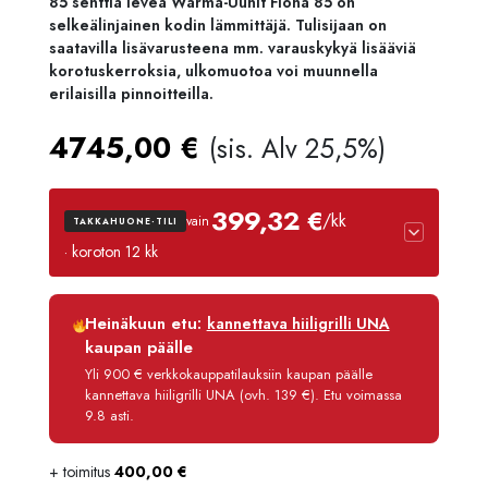
85 senttiä leveä Warma-Uunit Fiona 85 on
selkeälinjainen kodin lämmittäjä. Tulisijaan on
saatavilla lisävarusteena mm. varauskykyä lisääviä
korotuskerroksia, ulkomuotoa voi muunnella
erilaisilla pinnoitteilla.
4745,00
€
(sis. Alv 25,5%)
399,32 €
/kk
vain
TAKKAHUONE-TILI
· koroton 12 kk
Luottoaika
12 kk
Heinäkuun etu:
kannettava hiiligrilli UNA
Korko
0 %
kaupan päälle
Käsittelymaksu
3,90 €/kk
Yli 900 € verkkokauppatilauksiin kaupan päälle
kannettava hiiligrilli UNA (ovh. 139 €). Etu voimassa
Maksettava yhteensä
4 791,80 €
9.8 asti.
+ toimitus
400,00
€