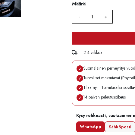
Määrä
Määrä
2-4 viikkoa
Suomalainen perheyritys vuo
✓
Turvalliset maksutavat (Paytrai
✓
Tilaa nyt - Toimitusaika sovitt
✓
14 päivän palautusoikeus
✓
Kysy rohkeasti, vastaamme 
WhatsApp
Sähköposti