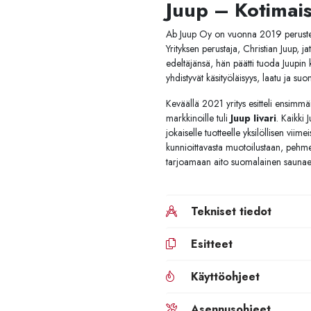
Juup – Kotimais
Ab Juup Oy on vuonna 2019 perustettu
Yrityksen perustaja, Christian Juup, 
edeltäjänsä, hän päätti tuoda Juupin k
yhdistyvät käsityöläisyys, laatu ja s
Keväällä 2021 yritys esitteli ensimm
markkinoille tuli
Juup Iivari
. Kaikki
jokaiselle tuotteelle yksilöllisen viim
kunnioittavasta muotoilustaan, pehme
tarjoamaan aito suomalainen saunael
Tekniset tiedot
Esitteet
Käyttöohjeet
Asennusohjeet