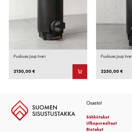
Puukiuas Juup Iivari
Puukiuas Juup Iivar
2150,00
€
2250,00
€
Osastot
Sähkötakat
Ulkoporealtaat
Biotakat