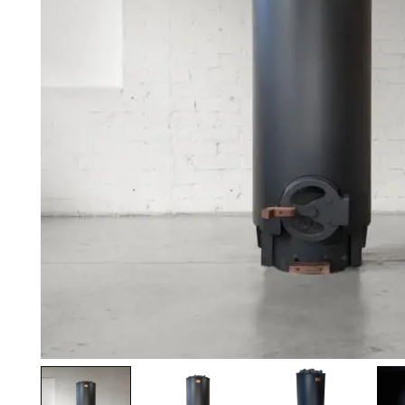
Palvelut
Kampanjat
Yhteystiedot
Pyydä tarjous
Projektit
Arkkitehdeille
Ostajan opas
Blogi
Yrityksemme
FAQ
Tulisija