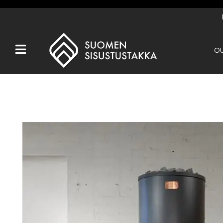
OU
Kaikki tuotteet
Tuotemerkit
OUTLET
Takat
Hormit
Ulkotulisijat
Kiukaat
Muut tuotteet