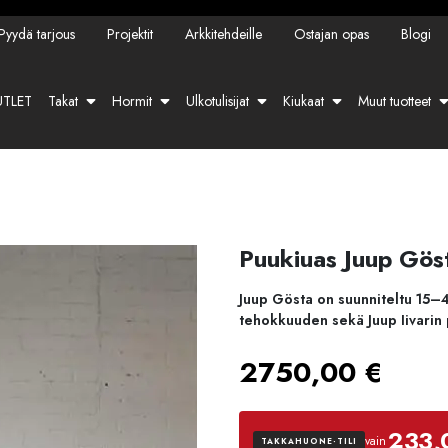
Pyydä tarjous
Projektit
Arkkitehdeille
Ostajan opas
Blogi
TLET
Takat
Hormit
Ulkotulisijat
Kiukaat
Muut tuotteet
Puukiuas Juup Gös
Juup Gösta on suunniteltu 15–4
tehokkuuden sekä Juup Iivarin
2750,00
€
233,
vain
TAKKAHUONE-TILI