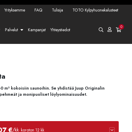
Yrityksemme
FAQ
Tulisija
TOTO Kylpyhuonekalusteet
0
Palvelut
Kampanjat
Yhteystiedot
ta
0 m³ kokoisiin saunoihin. Se yhdistää Juup Originalin
 pehmeät ja monipuoliset löylyominaisuudet.
07 €
/kk
· koroton 12 kk