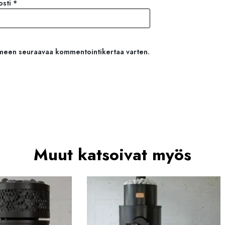
osti
*
aimeen seuraavaa kommentointikertaa varten.
Muut katsoivat myös