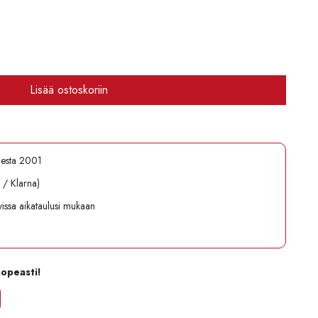
Lisää ostoskoriin
desta 2001
l / Klarna)
avissa aikataulusi mukaan
nopeasti!