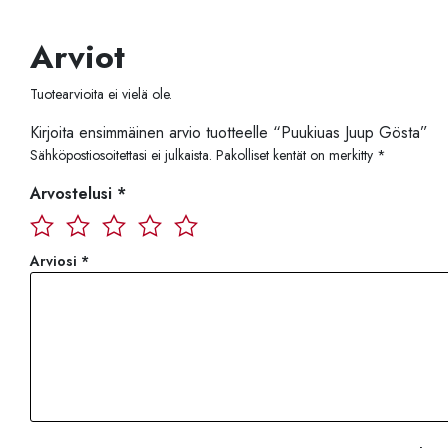
Arviot
Tuotearvioita ei vielä ole.
Kirjoita ensimmäinen arvio tuotteelle “Puukiuas Juup Gösta”
Sähköpostiosoitettasi ei julkaista.
Pakolliset kentät on merkitty
*
Arvostelusi
*
Arviosi
*