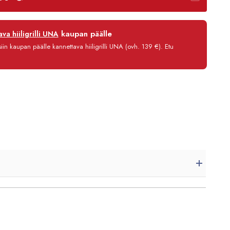
12 kk
kaupan päälle
va hiiligrilli UNA
0 %
in kaupan päälle kannettava hiiligrilli UNA (ovh. 139 €). Etu
3,90 €/kk
2 796,80 €