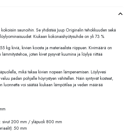
kokoisiin saunoihin. Se yhdistää Juup Originalin tehokkuuden sekä
t löylyominaisuudet. Kiukaan kokonaishyötysuhde on yli 73 %.
 kg kiviä, kivien koosta ja materiaalista riippuen. Kivimäärä on
 lämmitystehoa, joten kivet pysyvät kuumina ja löylyä riittää
 yläpuolella, mikä takaa kivien nopean lämpenemisen. Löylyvesi
 valuu padan pohjalle höyrystyen vähitellen. Näin syntyvät kosteat,
iden luonnetta voi säätää kiukaan lämpötilaa ja veden määrää
 mm
it): sivut 200 mm / yläpuoli 800 mm
eriaalit): 50 mm