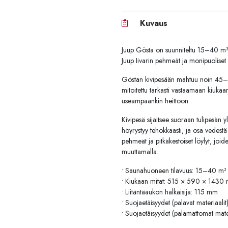
Kuvaus
Juup Gösta on suunniteltu 15–40 m³ 
Juup Iivarin pehmeät ja monipuolise
Göstan kivipesään mahtuu noin 45–55
mitoitettu tarkasti vastaamaan kiukaan
useampaankin heittoon.
Kivipesä sijaitsee suoraan tulipesän
höyrystyy tehokkaasti, ja osa vedestä
pehmeät ja pitkäkestoiset löylyt, jo
muuttamalla.
• Saunahuoneen tilavuus: 15–40 m³
• Kiukaan mitat: 515 × 590 × 1430
• Liitäntäaukon halkaisija: 115 mm
• Suojaetäisyydet (palavat materiaal
• Suojaetäisyydet (palamattomat mat