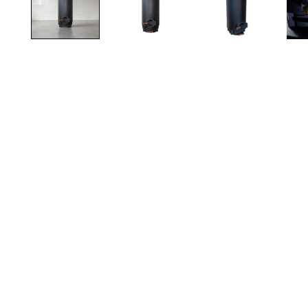
TOTO
Kylpyhuonekalusteet