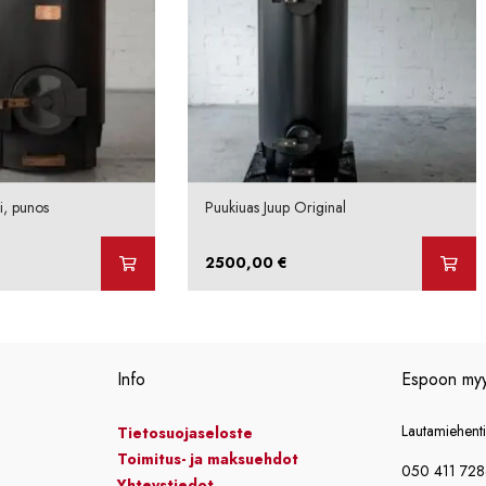
i, punos
Puukiuas Juup Original
2500,00
€
Info
Espoon my
Lautamiehent
Tietosuojaseloste
Toimitus- ja maksuehdot
050 411 72
Yhteystiedot