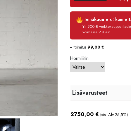
Luottoaika
Heinäkuun etu:
kannetta
Korko
Yli 900 € verkkokauppatilauksi
Käsittelymaksu
voimassa 9.8 asti.
Maksettava yhteensä
+ toimitus
99,00
€
Hormiliitin
Lisävarusteet
2750,00
€
(sis. Alv 25,5%)