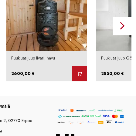
Puukiuas Juup Iivari, havu
Puukiuas Juup Göst
2600,00
€
2850,00
€
ymälä
ie 2, 02770 Espoo
86