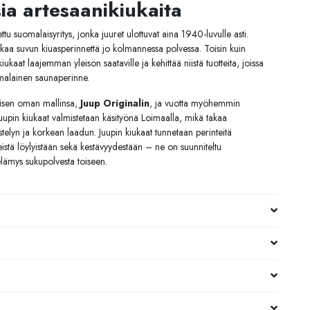
ia artesaanikiukaita
 suomalaisyritys, jonka juuret ulottuvat aina 1940-luvulle asti.
jatkaa suvun kiuasperinnettä jo kolmannessa polvessa. Toisin kuin
iukaat laajemman yleisön saataville ja kehittää niistä tuotteita, joissa
uomalainen saunaperinne.
äisen oman mallinsa,
Juup Originalin
, ja vuotta myöhemmin
 Juupin kiukaat valmistetaan käsityönä Loimaalla, mikä takaa
eistelyn ja korkean laadun. Juupin kiukaat tunnetaan perinteitä
istä löylyistään sekä kestävyydestään – ne on suunniteltu
ämys sukupolvesta toiseen.