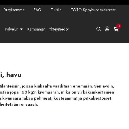
Yrityksemme
FAQ
Tulisija
TOTO Kylpyhuonekalusteet
0
Palvelut
Kampanjat
Yhteystiedot
i, havu
 tilanteisiin, joissa kiukaalta vaaditaan enemmän. Sen avoin,
staa jopa 160 kg:n kivimäärän, mikä on yli kaksinkertainen
ri kivimäärä takaa pehmeät, kosteammat ja pitkäkestoiset
 heitetään runsaasti.