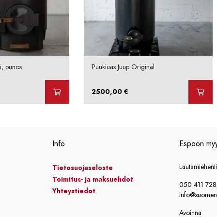
i, punos
Puukiuas Juup Original
2500,00
€
Info
Espoon my
Lautamiehent
Tietosuojaseloste
Toimitus- ja maksuehdot
050 411 72
Yhteystiedot
info@suomensi
Avoinna