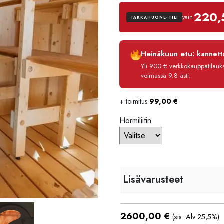
220,
vain
TAKKAHUONE-TILI
Luottoaika
Heinäkuun etu:
kannetta
Korko
Yli 900 € verkkokauppatilauksi
Käsittelymaksu
voimassa 9.8 asti.
Maksettava yhteensä
+ toimitus
99,00
€
Hormiliitin
Lisävarusteet
2600,00
€
(sis. Alv 25,5%)