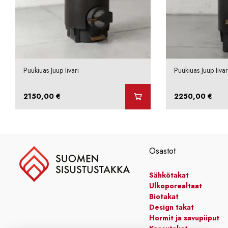
Puukiuas Juup Iivari
Puukiuas Juup Iivar
2150,00
€
2250,00
€
Osastot
Sähkötakat
Ulkoporealtaat
Biotakat
Design takat
Hormit ja savupiiput