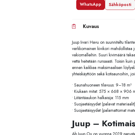
WhatsApp
Sähköposti
Kuvaus
Juup Iivari Havu on suunniteltu tilan
verkkomainen kivikori mahdollistaa j
vakiomalleihin. Suuri kivimäärä takaa
vettä heitetään runsaasti. Toisin kui
ennen kaikkea maksimaalisen löylyelä
yhteiskäyttöön sekä kotisaunoihin, joiss
• Saunahuoneen tilavuus: 9–18 m³
• Kiukaan mitat: 575 × 668 × 906
• Liitäntäaukon halkaisija: 115 mm
• Suojaetäisyydet (palavat materiaal
• Suojaetäisyydet (palamattomat mat
Juup – Kotimais
Ab Juup Oy on vuonna 2019 perustettu