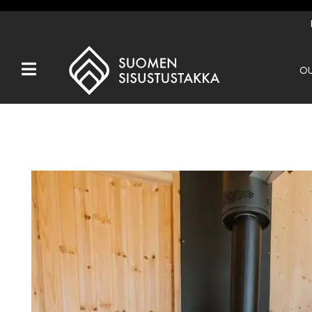
OU
Kaikki tuotteet
Tuotemerkit
OUTLET
Takat
Hormit
Ulkotulisijat
Kiukaat
Muut tuotteet