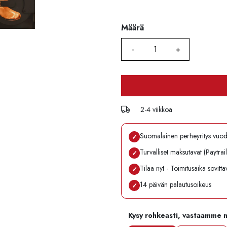
Määrä
Määrä
2-4 viikkoa
Suomalainen perheyritys vuo
✓
Turvalliset maksutavat (Paytrai
✓
Tilaa nyt - Toimitusaika sovitt
✓
14 päivän palautusoikeus
✓
Kysy rohkeasti, vastaamme 