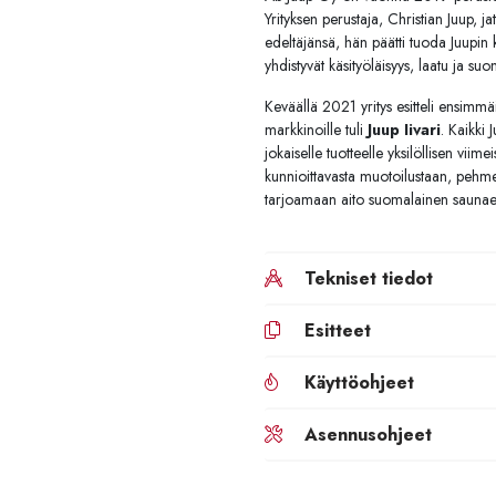
Yrityksen perustaja, Christian Juup, 
edeltäjänsä, hän päätti tuoda Juupin k
yhdistyvät käsityöläisyys, laatu ja s
Keväällä 2021 yritys esitteli ensimm
markkinoille tuli
Juup Iivari
. Kaikki
jokaiselle tuotteelle yksilöllisen viim
kunnioittavasta muotoilustaan, pehme
tarjoamaan aito suomalainen saunael
Tekniset tiedot
Esitteet
Käyttöohjeet
Asennusohjeet