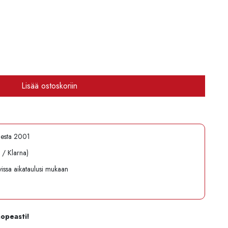
Lisää ostoskoriin
desta 2001
l / Klarna)
avissa aikataulusi mukaan
nopeasti!