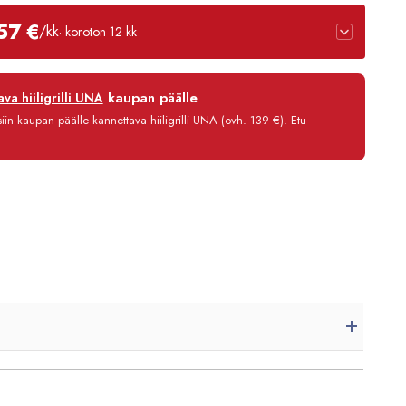
57 €
/kk
· koroton 12 kk
12 kk
kaupan päälle
va hiiligrilli UNA
0 %
in kaupan päälle kannettava hiiligrilli UNA (ovh. 139 €). Etu
3,90 €/kk
2 646,80 €