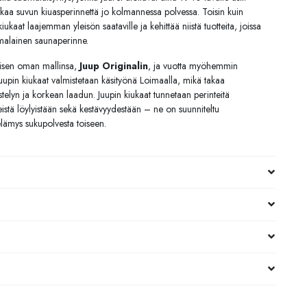
jatkaa suvun kiuasperinnettä jo kolmannessa polvessa. Toisin kuin
iukaat laajemman yleisön saataville ja kehittää niistä tuotteita, joissa
uomalainen saunaperinne.
äisen oman mallinsa,
Juup Originalin
, ja vuotta myöhemmin
 Juupin kiukaat valmistetaan käsityönä Loimaalla, mikä takaa
eistelyn ja korkean laadun. Juupin kiukaat tunnetaan perinteitä
istä löylyistään sekä kestävyydestään – ne on suunniteltu
ämys sukupolvesta toiseen.