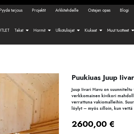
Pyydä tarjous
Projektit
Arkkitehdeille
Ostajan opas
Blogi
TLET
Takat
Hormit
Ulkotulisijat
Kiukaat
Muut tuotteet
Puukiuas Juup Iivar
Juup Iivari Havu on suunniteltu
verkkomainen kivikori mahdolli
verrattuna vakiomalleihin. Suu
löylyt – myös silloin, kun vettä
2600,00
€