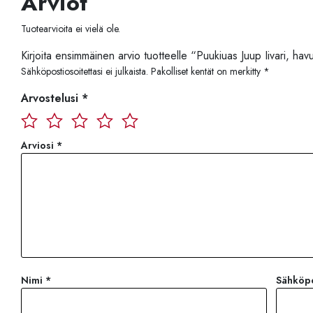
Arviot
Tuotearvioita ei vielä ole.
Kirjoita ensimmäinen arvio tuotteelle “Puukiuas Juup Iivari, hav
Sähköpostiosoitettasi ei julkaista.
Pakolliset kentät on merkitty
*
Arvostelusi
*
Arviosi
*
Nimi
*
Sähköp