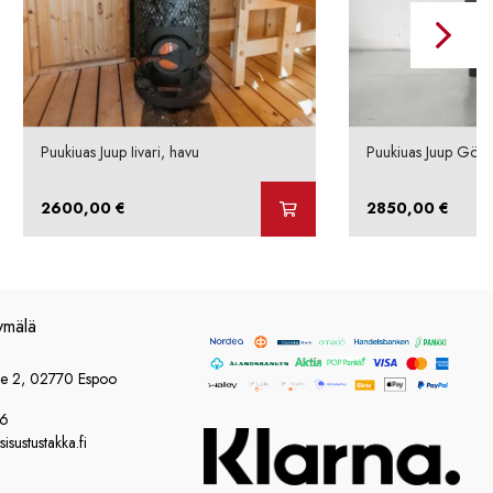
Puukiuas Juup Iivari, havu
Puukiuas Juup Göst
2600,00
€
2850,00
€
ymälä
ie 2, 02770 Espoo
86
sustustakka.fi