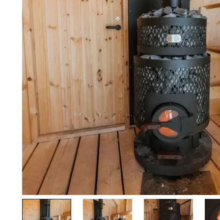
Palvelut
Kampanjat
Yhteystiedot
Pyydä tarjous
Projektit
Arkkitehdeille
Ostajan opas
Blogi
Yrityksemme
FAQ
Tulisija