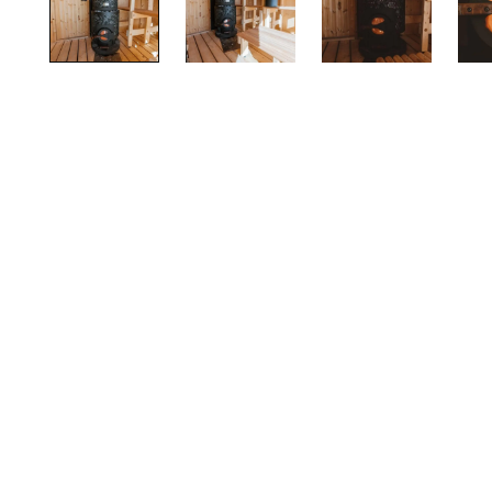
TOTO
Kylpyhuonekalusteet