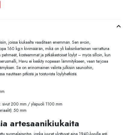
teisiin, joissa kiukaalta vaaditaan enemmän. Sen avoin,
opa 160 kg:n kivimäärän, mikä on yli kaksinkertainen verrattuna
 pehmeät, kosteammat ja pitkäkestoiset löylyt – myös silloin, kun
n perusmalli, Havu ei keskity nopeaan lämmitykseen, vaan tarjoaa
myksen. Se on erinomainen valinta julkisiin saunoihin,
a nautitaan pitkistä ja toistuvista löylyhetkistä.
 mm
it): sivut 200 mm / yläpuoli 1100 mm
eriaalit): 50 mm
ia artesaanikiukaita
 suomalaisyritys, jonka juuret ulottuvat aina 1940-luvulle asti.