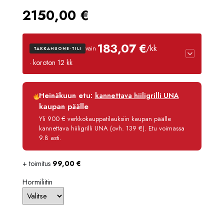
2150,00
€
183,07 €
/kk
vain
TAKKAHUONE-TILI
· koroton 12 kk
Luottoaika
12 kk
Heinäkuun etu:
kannettava hiiligrilli UNA
Korko
0 %
kaupan päälle
Käsittelymaksu
3,90 €/kk
Yli 900 € verkkokauppatilauksiin kaupan päälle
kannettava hiiligrilli UNA (ovh. 139 €). Etu voimassa
Maksettava yhteensä
2 196,80 €
9.8 asti.
+ toimitus
99,00
€
Hormiliitin