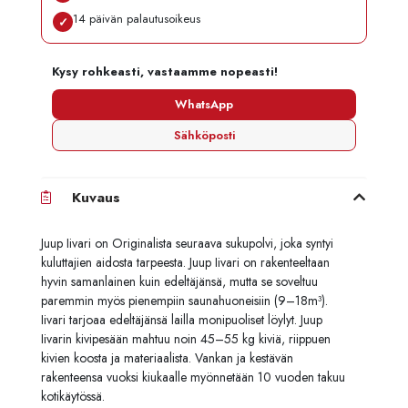
14 päivän palautusoikeus
✓
Kysy rohkeasti, vastaamme nopeasti!
WhatsApp
Sähköposti
Kuvaus
Juup Iivari on Originalista seuraava sukupolvi, joka syntyi
kuluttajien aidosta tarpeesta. Juup Iivari on rakenteeltaan
hyvin samanlainen kuin edeltäjänsä, mutta se soveltuu
paremmin myös pienempiin saunahuoneisiin (9–18m³).
Iivari tarjoaa edeltäjänsä lailla monipuoliset löylyt. Juup
Iivarin kivipesään mahtuu noin 45–55 kg kiviä, riippuen
kivien koosta ja materiaalista. Vankan ja kestävän
rakenteensa vuoksi kiukaalle myönnetään 10 vuoden takuu
kotikäytössä.