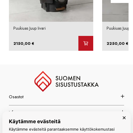
Puukiuas Juup Iivari
Puukiuas Juup I
2150,00
€
2250,00
€
Osastot
Info
×
Käytämme evästeitä
Espoon myymälä
Käytämme evästeitä parantaaksemme käyttökokemustasi