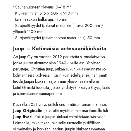
• Saunahuoneen tilavuus: 9–18 m³
• Kiukaan mitat: 515 × 609 × 910 mm
• Liitäntäaukon halkaisija: 115 mm
• Suojaetäisyydet (palavat materiaalit): sivut 200 mm /
yläpuoli 1100 mm
• Suojaetäisyydet (palamattomat materiaalit): 50 mm
Juup – Kotimaisia artesaanikiukaita
Ab Juup Oy on vuonna 2019 perustettu suomalaisyritys,
jonka juuret ulottuvat aina 1940-luvulle asti. Yrityksen
perustaja, Christian Juup, jatkaa suvun kiuasperinnettä jo
kolmannessa polvessa. Toisin kuin edeltäjänsä, hän päätti
tuoda Juupin kiukaat laajemman yleisön saataville ja
kehittää niistä tuotteita, joissa yhdistyvät käsityöläisyys, laatu
ja suomalainen saunaperinne.
Keväällä 2021 yritys esitteli ensimmäisen oman mallinsa,
Juup Originalin
, ja vuotta myöhemmin markkinoille tuli
Juup Iivari
. Kaikki Juupin kiukaat valmistetaan käsityönä
Loimaalla, mikä takaa jokaiselle tuotteelle yksilöllisen
viimeistelyn ja korkean laadun. Juupin kiukaat tunnetaan