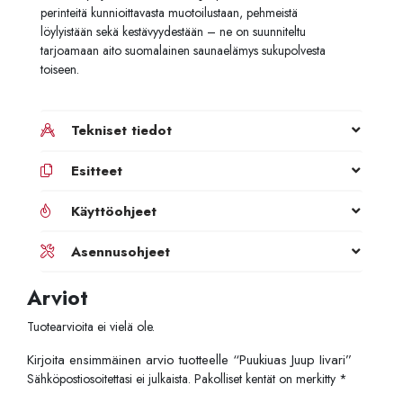
perinteitä kunnioittavasta muotoilustaan, pehmeistä
löylyistään sekä kestävyydestään – ne on suunniteltu
tarjoamaan aito suomalainen saunaelämys sukupolvesta
toiseen.
Tekniset tiedot
Esitteet
Käyttöohjeet
Asennusohjeet
Arviot
Tuotearvioita ei vielä ole.
Kirjoita ensimmäinen arvio tuotteelle “Puukiuas Juup Iivari”
Sähköpostiosoitettasi ei julkaista.
Pakolliset kentät on merkitty
*