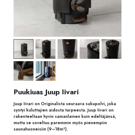
Puukiuas Juup Iivari
Juup Iivari on Originalista seuraava sukupolvi, joka
syntyi kuluttajien aidosta tarpeesta. Juup Iivari on
rakenteeltaan hyvin samanlainen kuin edeltäjänsä,
mutta se soveltuu paremmin myös pienempiin
saunahuoneisiin (9–18m³).