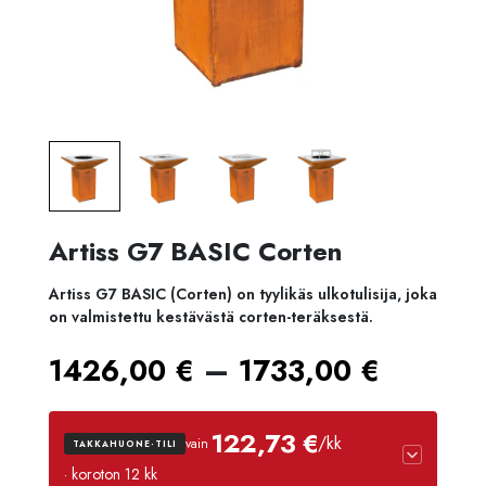
Artiss G7 BASIC Corten
Artiss G7 BASIC (Corten) on tyylikäs ulkotulisija, joka
on valmistettu kestävästä corten-teräksestä.
Hintal
–
1426,00
€
1733,00
€
1426,
122,73 €
/kk
vain
TAKKAHUONE-TILI
-
· koroton 12 kk