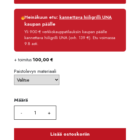
1733,
Luottoaika
12 kk
Heinäkuun etu:
kannettava hiiligrilli UNA
Korko
0 %
kaupan päälle
Käsittelymaksu
3,90 €/kk
Yli 900 € verkkokauppatilauksiin kaupan päälle
kannettava hiiligrilli UNA (ovh. 139 €). Etu voimassa
Maksettava yhteensä
1 472,80 €
9.8 asti.
+ toimitus
100,00
€
Paistolevyn materiaali
Määrä
Määrä
Lisää ostoskoriin