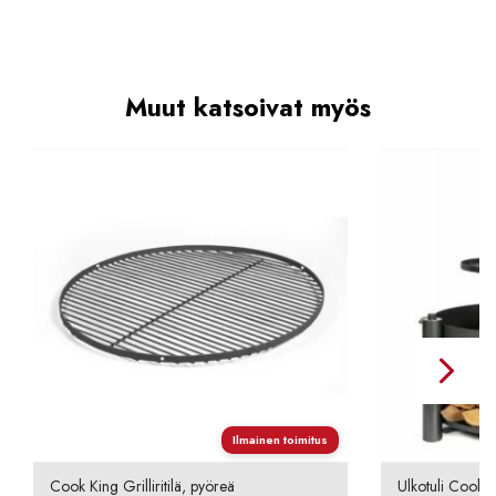
Muut katsoivat myös
Ilmainen toimitus
Cook King Grilliritilä, pyöreä
Ulkotuli Cook