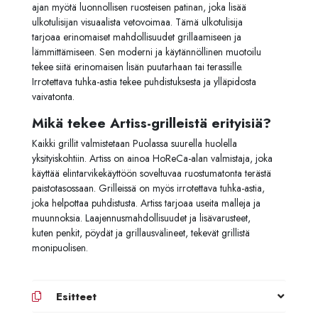
ajan myötä luonnollisen ruosteisen patinan, joka lisää
ulkotulisijan visuaalista vetovoimaa. Tämä ulkotulisija
tarjoaa erinomaiset mahdollisuudet grillaamiseen ja
lämmittämiseen. Sen moderni ja käytännöllinen muotoilu
tekee siitä erinomaisen lisän puutarhaan tai terassille.
Irrotettava tuhka-astia tekee puhdistuksesta ja ylläpidosta
vaivatonta.
Mikä tekee Artiss-grilleistä erityisiä?
Kaikki grillit valmistetaan Puolassa suurella huolella
yksityiskohtiin. Artiss on ainoa HoReCa-alan valmistaja, joka
käyttää elintarvikekäyttöön soveltuvaa ruostumatonta terästä
paistotasossaan. Grilleissä on myös irrotettava tuhka-astia,
joka helpottaa puhdistusta. Artiss tarjoaa useita malleja ja
muunnoksia. Laajennusmahdollisuudet ja lisävarusteet,
kuten penkit, pöydät ja grillausvälineet, tekevät grillistä
monipuolisen.
Esitteet