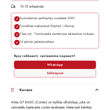
10-15 arkipäivää.
Suomalainen perheyritys vuodesta 2001
✓
Turvalliset maksutavat (Paytrail / Klarna)
✓
Tilaa nyt - Toimitusaika sovittavissa aikataulusi mukaan
✓
14 päivän palautusoikeus
✓
Kysy rohkeasti, vastaamme nopeasti!
WhatsApp
Sähköposti
Kuvaus
Artiss G7 BASIC (Corten) on tyylikäs ulkotulisija, joka on
valmistettu kestävästä corten-teräksestä. Materiaali kehittää