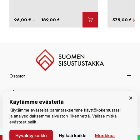
Hintaluokka:
–
96,00
€
189,00
€
575,00
€
(sis.
96,00 €
-
189,00 €
Osastot
Info
×
Käytämme evästeitä
Espoon myymälä
Käytämme evästeitä parantaaksemme käyttökokemustasi
ja analysoidaksemme sivuston liikennettä. Valitse mitkä
evästeet sallit.
Hyväksy kaikki
Hylkää kaikki
Muokkaa